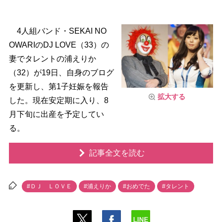
4人組バンド・SEKAI NO
OWARIのDJ LOVE（33）の
妻でタレントの浦えりか
（32）が19日、自身のブログ
を更新し、第1子妊娠を報告
拡大する
した。現在安定期に入り、8
月下旬に出産を予定してい
る。
記事全文を読む
#ＤＪ ＬＯＶＥ
#浦えりか
#おめでた
#タレント