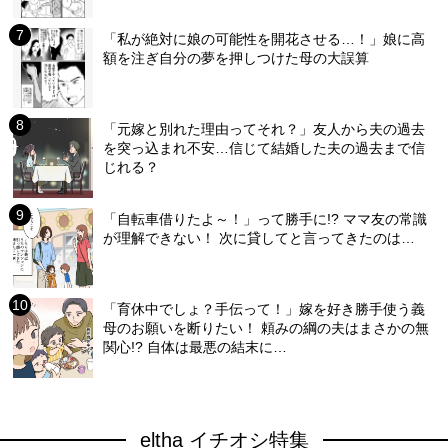
「私が絶対に娘の可能性を開花させる…！」娘に高
額を注ぎ自分の夢を押しつけた母の大誤算
「元嫁と別れた理由ってそれ？」友人から夫の過去
を突っ込まれ不安…信じて結婚した夫の過去まで信
じれる？
「自転車借りたよ～！」って勝手に!? ママ友の常識
が理解できない！ 次に貸してと言ってきたのは…
「育休中でしょ？手伝って！」嫁を好き勝手使う義
母のお願いを断りたい！ 頼みの綱の夫はまさかの無
関心!? 自体は最悪の結末に…
eltha イチオシ特集