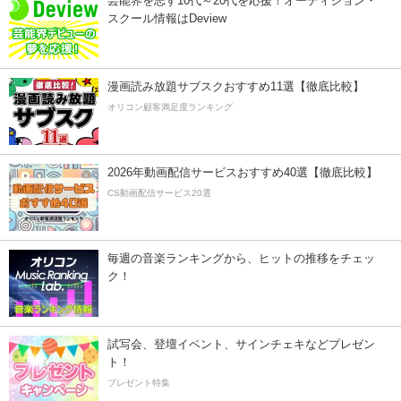
芸能界を志す10代～20代を応援！オーディション・
スクール情報はDeview
漫画読み放題サブスクおすすめ11選【徹底比較】
オリコン顧客満足度ランキング
2026年動画配信サービスおすすめ40選【徹底比較】
CS動画配信サービス20選
毎週の音楽ランキングから、ヒットの推移をチェッ
ク！
試写会、登壇イベント、サインチェキなどプレゼン
ト！
プレゼント特集