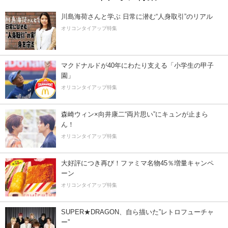
川島海荷さんと学ぶ 日常に潜む“人身取引”のリアル
オリコンタイアップ特集
マクドナルドが40年にわたり支える「小学生の甲子
園」
オリコンタイアップ特集
森崎ウィン×向井康二“両片思い”にキュンが止まら
ん！
オリコンタイアップ特集
大好評につき再び！ファミマ名物45％増量キャンペ
ーン
オリコンタイアップ特集
SUPER★DRAGON、自ら描いた”レトロフューチャ
ー”