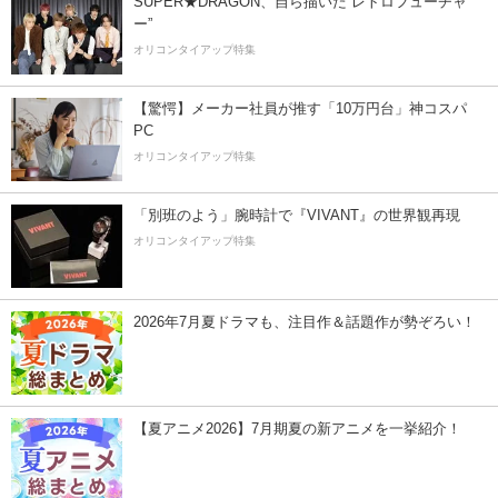
SUPER★DRAGON、自ら描いた”レトロフューチャ
ー”
オリコンタイアップ特集
【驚愕】メーカー社員が推す「10万円台」神コスパ
PC
オリコンタイアップ特集
「別班のよう」腕時計で『VIVANT』の世界観再現
オリコンタイアップ特集
2026年7月夏ドラマも、注目作＆話題作が勢ぞろい！
【夏アニメ2026】7月期夏の新アニメを一挙紹介！