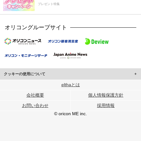
プレゼント特集
オリコングループサイト
クッキーの使用について
このサイトでは Cookie を使用して、ユーザーに合わせたコンテンツや広告の
elthaとは
表示、ソーシャル メディア機能の提供、広告の表示回数やクリック数の測定を
会社概要
個人情報保護方針
行っています。
また、ユーザーによるサイトの利用状況についても情報を収集し、ソーシャル
お問い合わせ
採用情報
メディアや広告配信、データ解析の各パートナーに提供しています。
各パートナーは、この情報とユーザーが各パートナーに提供した他の情報や、
© oricon ME inc.
ユーザーが各パートナーのサービスを使用したときに収集した他の情報を組み
合わせて使用することがあります。