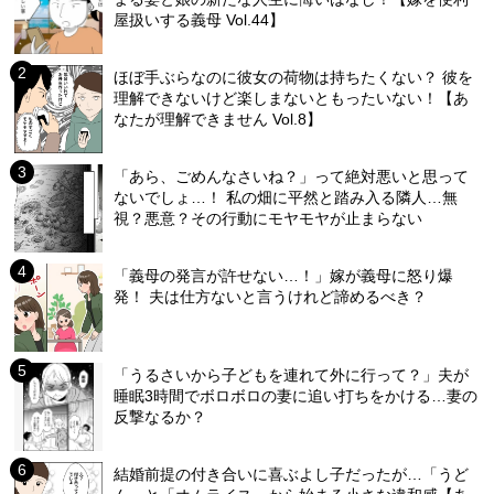
屋扱いする義母 Vol.44】
ほぼ手ぶらなのに彼女の荷物は持ちたくない？ 彼を
理解できないけど楽しまないともったいない！【あ
なたが理解できません Vol.8】
「あら、ごめんなさいね？」って絶対悪いと思って
ないでしょ…！ 私の畑に平然と踏み入る隣人…無
視？悪意？その行動にモヤモヤが止まらない
「義母の発言が許せない…！」嫁が義母に怒り爆
発！ 夫は仕方ないと言うけれど諦めるべき？
「うるさいから子どもを連れて外に行って？」夫が
睡眠3時間でボロボロの妻に追い打ちをかける…妻の
反撃なるか？
結婚前提の付き合いに喜ぶよし子だったが…「うど