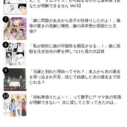
ん」と「オムライス」から始まる小さな違和感【あ
なたが理解できません Vol.5】
「嫁に問題があるから息子が目移りしたのよ！」義
母の驚きの見解に唖然…嫁の高学歴が原因だと主
張!?
「私が絶対に娘の可能性を開花させる…！」娘に高
額を注ぎ自分の夢を押しつけた母の大誤算
「元嫁と別れた理由ってそれ？」友人から夫の過去
を突っ込まれ不安…信じて結婚した夫の過去まで信
じれる？
「自転車借りたよ～！」って勝手に!? ママ友の常識
が理解できない！ 次に貸してと言ってきたのは…