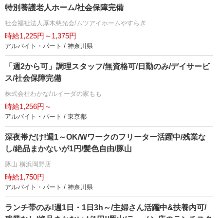
特別養護老人ホーム/社会保障完備
社会福祉法人厚木慈光会/ムツアイホームやすらぎ
時給1,225円～1,375円
アルバイト・パート / 神奈川県
「週2から可」調理スタッフ/無資格可/日勤のみ/デイサービ
ス/社会保障完備
株式会社わかな/ルイーダの家もも
時給1,256円～
アルバイト・パート / 東京都
深夜帯だけ!週1～OK/Wワークのフリーター活躍中/残業な
し/絶品まかないが1円/髪色自由/豚山
豚山 横浜岡野店
時給1,750円
アルバイト・パート / 神奈川県
ランチ帯のみ!週1日・1日3h～/主婦さん活躍中&扶養内可/