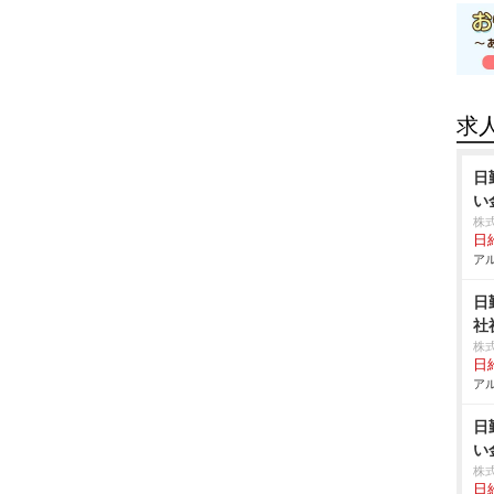
求
日
い
株
日給
アル
日
社
株
日給
アル
日
い
株
日給