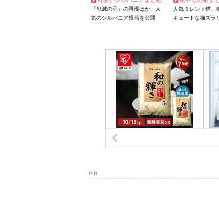
可愛いシルバニアまとめ
癒やしの猫ま
『鬼滅の刃』の再現ほか、人
人気タレント猫、
気のシルバニア投稿を公開
キュートな猫ズラ
P R