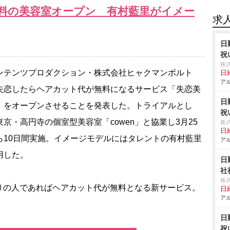
料の美容室オープン 有村藍里がイメー
求
日
祝
株
テンツプロダクション・株式会社ヒャクマンボルト
日給
アル
失恋したらヘアカット代が無料になるサービス「失恋美
日
」をオープンさせることを発表した。トライアルとし
祝
東京・高円寺の個室型美容室「cowen」と協業し3月25
株
日給
ら10日間実施。イメージモデルにはタレントの有村藍里
アル
用した。
日
社
株
の人であればヘアカット代が無料となる新サービス。
日給
アル
日
祝