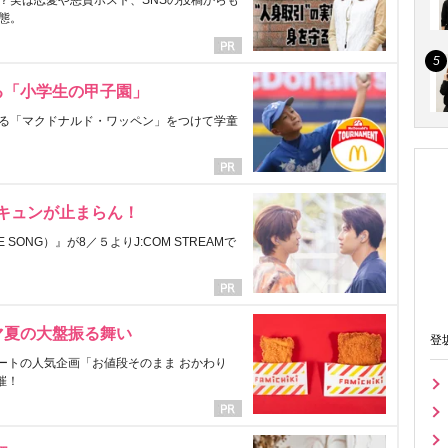
？実は恋愛や悪質ホスト、SNSの投稿からも
態。
る「小学生の甲子園」
る「マクドナルド・ワッペン」をつけて学童
にキュンが止まらん！
ONG）』が8／５よりJ:COM STREAMで
マ夏の大盤振る舞い
登
ートの人気企画「お値段そのまま おかわり
催！