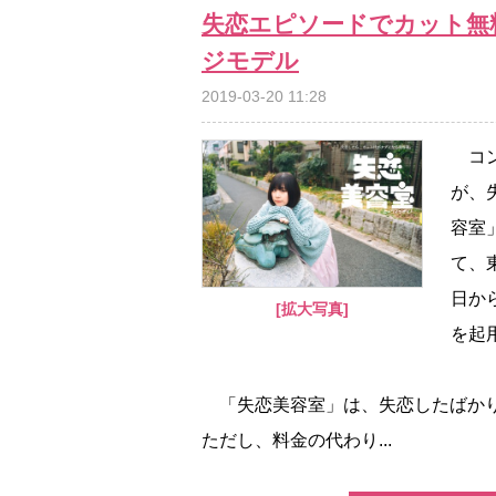
失恋エピソードでカット無
ジモデル
2019-03-20 11:28
コン
が、
容室
て、
日か
[拡大写真]
を起
「失恋美容室」は、失恋したばかり
ただし、料金の代わり...