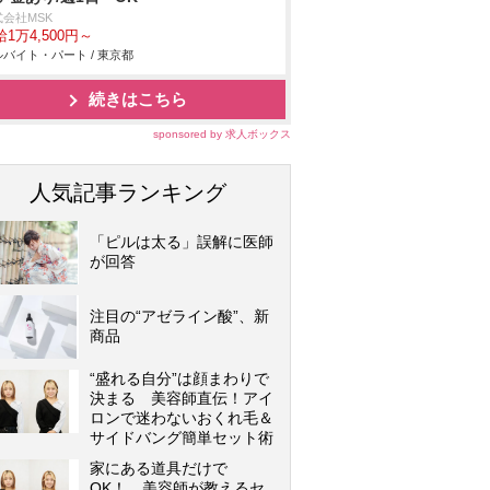
式会社MSK
1万4,500円～
バイト・パート / 東京都
続きはこちら
sponsored by 求人ボックス
人気記事ランキング
「ピルは太る」誤解に医師
が回答
注目の“アゼライン酸”、新
商品
“盛れる自分”は顔まわりで
決まる 美容師直伝！アイ
ロンで迷わないおくれ毛＆
サイドバング簡単セット術
家にある道具だけで
OK！ 美容師が教えるセ