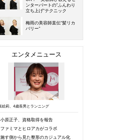
ンターパートの”ふんわり
立ち上げ”テクニック
梅雨の美容師直伝”髪リカ
バリー”
エンタメニュース
坂絵莉、4歳長男とランニング
小原正子、資格取得を報告
ファミマとヒロアカがコラボ
施す側から見た整形のカジュアル化