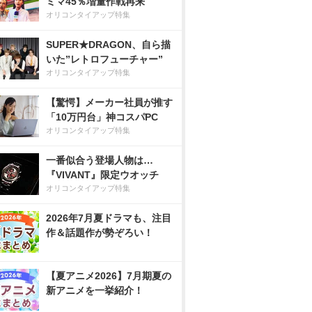
ミマ45％増量作戦再来
オリコンタイアップ特集
SUPER★DRAGON、自ら描
いた”レトロフューチャー”
オリコンタイアップ特集
【驚愕】メーカー社員が推す
「10万円台」神コスパPC
オリコンタイアップ特集
一番似合う登場人物は…
『VIVANT』限定ウオッチ
オリコンタイアップ特集
2026年7月夏ドラマも、注目
作＆話題作が勢ぞろい！
【夏アニメ2026】7月期夏の
新アニメを一挙紹介！