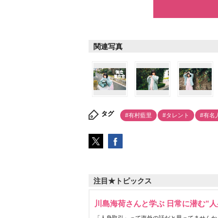
関連写真
タグ
#有村藍里
#タレント
#有名
注目★トピックス
川島海荷さんと学ぶ 日常に潜む“人