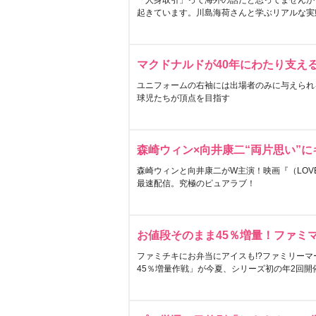
「人身取引」って海外の話だと思ってませんか
起きています。川島海荷さんと学ぶリアルな実
マクドナルドが40年にわたり支え
ユニフォームの右袖には出場者のみに与えられ
球児たちが頂点を目指す
森崎ウィン×向井康二“両片思い”
森崎ウィンと向井康二がW主演！映画『（LOVE S
最速配信。究極のピュアラブ！
お値段そのまま45％増量！ファミ
ファミチキにお弁当にアイスも!?ファミリーマ
45％増量作戦」が今夏、シリーズ初の年2回開