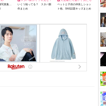
とめ
スタバ新作イッキ見せ！
天使級に可愛い子供たち
猫写真集…
いくつ知ってる？ スタバ新
ペットと子供の仲良しショッ
リ
作まとめ
ト他、SNS話題キッズまとめ