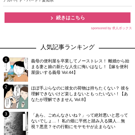
アルバイト・パート / 愛知県
続きはこちら
sponsored by 求人ボックス
人気記事ランキング
義母の便利屋を卒業してノーストレス！ 離婚から始
まる妻と娘の新たな人生に悔いはなし！【嫁を便利
屋扱いする義母 Vol.44】
ほぼ手ぶらなのに彼女の荷物は持ちたくない？ 彼を
理解できないけど楽しまないともったいない！【あ
なたが理解できません Vol.8】
「あら、ごめんなさいね？」って絶対悪いと思って
ないでしょ…！ 私の畑に平然と踏み入る隣人…無
視？悪意？その行動にモヤモヤが止まらない