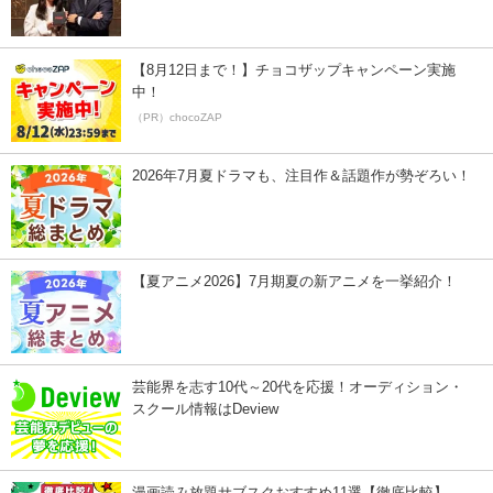
【8月12日まで！】チョコザップキャンペーン実施
中！
（PR）chocoZAP
2026年7月夏ドラマも、注目作＆話題作が勢ぞろい！
【夏アニメ2026】7月期夏の新アニメを一挙紹介！
芸能界を志す10代～20代を応援！オーディション・
スクール情報はDeview
漫画読み放題サブスクおすすめ11選【徹底比較】