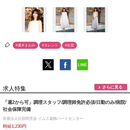
#優木まおみ
#タレント
#佐賀
さらに見る
求人特集
「週2から可」調理スタッフ/調理師免許必須/日勤のみ/病院/
社会保障完備
医療法人社団明芳会 イムス葛飾ハートセンター
時給1,230円