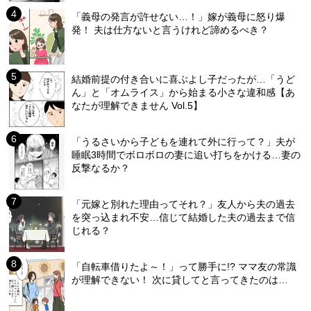
「義母の発言が許せない…！」嫁が義母に怒り爆
発！ 夫は仕方ないと言うけれど諦めるべき？
結婚前提の付き合いに喜ぶよし子だったが…「うど
ん」と「オムライス」から始まる小さな違和感【あ
なたが理解できません Vol.5】
「うるさいから子どもを連れて外に行って？」夫が
睡眠3時間でボロボロの妻に追い打ちをかける…妻の
反撃なるか？
「元嫁と別れた理由ってそれ？」友人から夫の過去
を突っ込まれ不安…信じて結婚した夫の過去まで信
じれる？
「自転車借りたよ～！」って勝手に!? ママ友の常識
が理解できない！ 次に貸してと言ってきたのは…