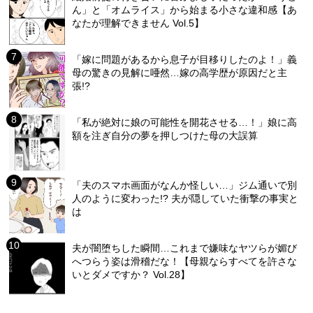
ん」と「オムライス」から始まる小さな違和感【あ
なたが理解できません Vol.5】
「嫁に問題があるから息子が目移りしたのよ！」義
母の驚きの見解に唖然…嫁の高学歴が原因だと主
張!?
「私が絶対に娘の可能性を開花させる…！」娘に高
額を注ぎ自分の夢を押しつけた母の大誤算
「夫のスマホ画面がなんか怪しい…」ジム通いで別
人のように変わった!? 夫が隠していた衝撃の事実と
は
夫が闇堕ちした瞬間…これまで嫌味なヤツらが媚び
へつらう姿は滑稽だな！【母親ならすべてを許さな
いとダメですか？ Vol.28】