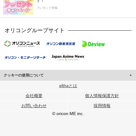
ト！
プレゼント特集
オリコングループサイト
クッキーの使用について
このサイトでは Cookie を使用して、ユーザーに合わせたコンテンツや広告の
elthaとは
表示、ソーシャル メディア機能の提供、広告の表示回数やクリック数の測定を
会社概要
個人情報保護方針
行っています。
また、ユーザーによるサイトの利用状況についても情報を収集し、ソーシャル
お問い合わせ
採用情報
メディアや広告配信、データ解析の各パートナーに提供しています。
各パートナーは、この情報とユーザーが各パートナーに提供した他の情報や、
© oricon ME inc.
ユーザーが各パートナーのサービスを使用したときに収集した他の情報を組み
合わせて使用することがあります。