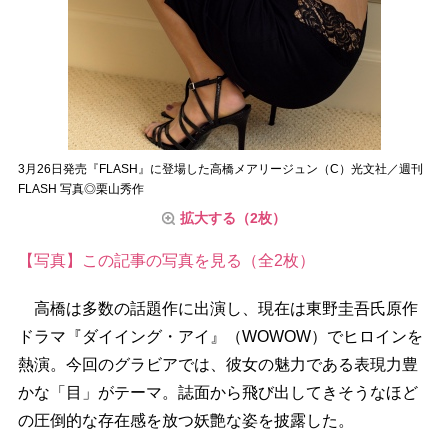
3月26日発売『FLASH』に登場した高橋メアリージュン（C）光文社／週刊
FLASH 写真◎栗山秀作
拡大する（2枚）
【写真】この記事の写真を見る（全2枚）
高橋は多数の話題作に出演し、現在は東野圭吾氏原作
ドラマ『ダイイング・アイ』（WOWOW）でヒロインを
熱演。今回のグラビアでは、彼女の魅力である表現力豊
かな「目」がテーマ。誌面から飛び出してきそうなほど
の圧倒的な存在感を放つ妖艶な姿を披露した。