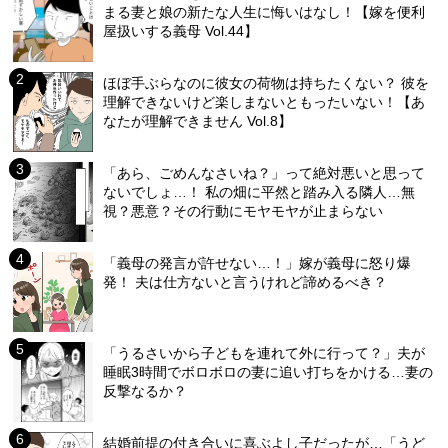
まる妻と娘の新たな人生に悔いはなし！【嫁を便利
屋扱いする義母 Vol.44】
ほぼ手ぶらなのに彼女の荷物は持ちたくない？ 彼を
理解できないけど楽しまないともったいない！【あ
なたが理解できません Vol.8】
「あら、ごめんなさいね？」って絶対悪いと思って
ないでしょ…！ 私の畑に平然と踏み入る隣人…無
視？悪意？その行動にモヤモヤが止まらない
「義母の発言が許せない…！」嫁が義母に怒り爆
発！ 夫は仕方ないと言うけれど諦めるべき？
「うるさいから子どもを連れて外に行って？」夫が
睡眠3時間でボロボロの妻に追い打ちをかける…妻の
反撃なるか？
結婚前提の付き合いに喜ぶよし子だったが…「うど