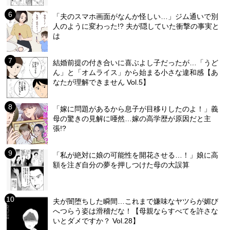
「夫のスマホ画面がなんか怪しい…」ジム通いで別
人のように変わった!? 夫が隠していた衝撃の事実と
は
結婚前提の付き合いに喜ぶよし子だったが…「うど
ん」と「オムライス」から始まる小さな違和感【あ
なたが理解できません Vol.5】
「嫁に問題があるから息子が目移りしたのよ！」義
母の驚きの見解に唖然…嫁の高学歴が原因だと主
張!?
「私が絶対に娘の可能性を開花させる…！」娘に高
額を注ぎ自分の夢を押しつけた母の大誤算
夫が闇堕ちした瞬間…これまで嫌味なヤツらが媚び
へつらう姿は滑稽だな！【母親ならすべてを許さな
いとダメですか？ Vol.28】