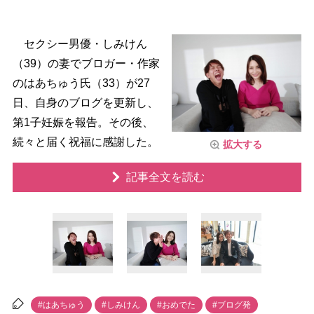
セクシー男優・しみけん
（39）の妻でブロガー・作家
のはあちゅう氏（33）が27
日、自身のブログを更新し、
第1子妊娠を報告。その後、
続々と届く祝福に感謝した。
拡大する
記事全文を読む
#はあちゅう
#しみけん
#おめでた
#ブログ発