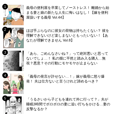
義母の便利屋を卒業してノーストレス！ 離婚から始
まる妻と娘の新たな人生に悔いはなし！【嫁を便利
屋扱いする義母 Vol.44】
ほぼ手ぶらなのに彼女の荷物は持ちたくない？ 彼を
理解できないけど楽しまないともったいない！【あ
なたが理解できません Vol.8】
「あら、ごめんなさいね？」って絶対悪いと思って
ないでしょ…！ 私の畑に平然と踏み入る隣人…無
視？悪意？その行動にモヤモヤが止まらない
「義母の発言が許せない…！」嫁が義母に怒り爆
発！ 夫は仕方ないと言うけれど諦めるべき？
「うるさいから子どもを連れて外に行って？」夫が
睡眠3時間でボロボロの妻に追い打ちをかける…妻の
反撃なるか？