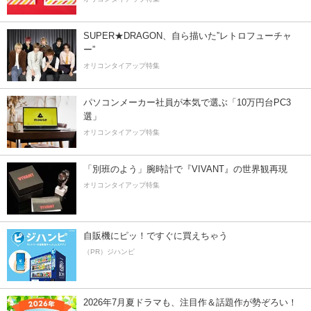
SUPER★DRAGON、自ら描いた”レトロフューチャ
ー”
オリコンタイアップ特集
パソコンメーカー社員が本気で選ぶ「10万円台PC3
選」
オリコンタイアップ特集
「別班のよう」腕時計で『VIVANT』の世界観再現
オリコンタイアップ特集
自販機にピッ！ですぐに買えちゃう
（PR）ジハンピ
2026年7月夏ドラマも、注目作＆話題作が勢ぞろい！