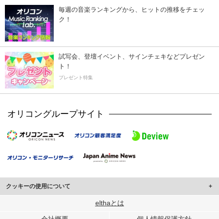
毎週の音楽ランキングから、ヒットの推移をチェッ
ク！
試写会、登壇イベント、サインチェキなどプレゼン
ト！
プレゼント特集
オリコングループサイト
クッキーの使用について
このサイトでは Cookie を使用して、ユーザーに合わせたコンテンツや広告の
elthaとは
表示、ソーシャル メディア機能の提供、広告の表示回数やクリック数の測定を