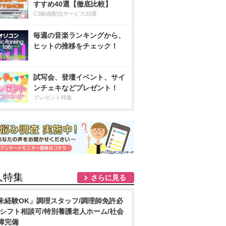
すすめ40選【徹底比較】
CS動画配信サービス20選
毎週の音楽ランキングから、
ヒットの推移をチェック！
試写会、登壇イベント、サイ
ンチェキなどプレゼント！
プレゼント特集
人特集
さらに見る
未経験OK」調理スタッフ/調理師免許必
/シフト相談可/特別養護老人ホーム/社会
障完備