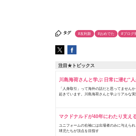
タグ
#友利新
#おめでた
#ブログ
注目★トピックス
川島海荷さんと学ぶ 日常に潜む“人
「人身取引」って海外の話だと思ってませんか
起きています。川島海荷さんと学ぶリアルな実
マクドナルドが40年にわたり支え
ユニフォームの右袖には出場者のみに与えられ
球児たちが頂点を目指す