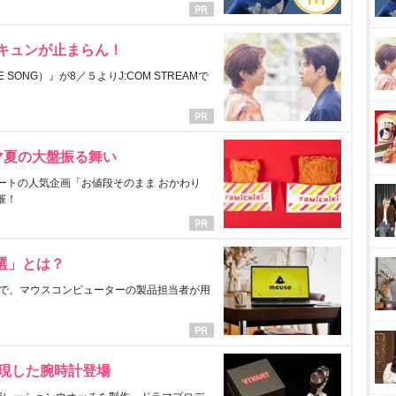
にキュンが止まらん！
ONG）』が8／５よりJ:COM STREAMで
マ夏の大盤振る舞い
ートの人気企画「お値段そのまま おかわり
催！
選」とは？
で、マウスコンピューターの製品担当者が用
表現した腕時計登場