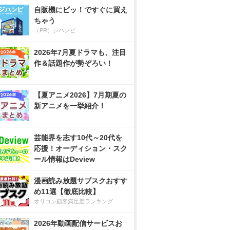
自販機にピッ！ですぐに買え
ちゃう
（PR）ジハンピ
2026年7月夏ドラマも、注目
作＆話題作が勢ぞろい！
【夏アニメ2026】7月期夏の
新アニメを一挙紹介！
芸能界を志す10代～20代を
応援！オーディション・スク
ール情報はDeview
漫画読み放題サブスクおすす
め11選【徹底比較】
オリコン顧客満足度ランキング
2026年動画配信サービスお