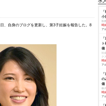
求
「
小
医
が3日、自身のブログを更新し、第3子妊娠を報告した。8
時給
アル
「
ト
備
社
ク
時給
アル
「
の
備
株
時給
アル
「