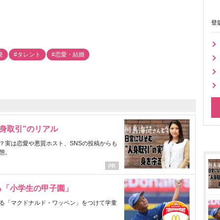
登
発
#タレント
#恋愛・結婚
身取引”のリアル
？実は恋愛や悪質ホスト、SNSの投稿からも
態。
る「小学生の甲子園」
る「マクドナルド・ワッペン」をつけて学童