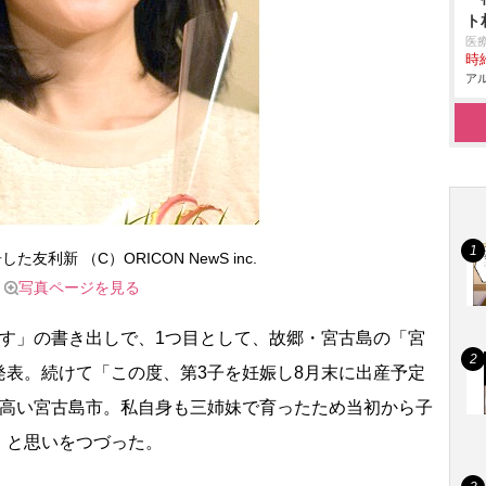
ト
医
時給
アル
友利新 （C）ORICON NewS inc.
写真ページを見る
す」の書き出しで、1つ目として、故郷・宮古島の「宮
発表。続けて「この度、第3子を妊娠し8月末に出産予定
と高い宮古島市。私自身も三姉妹で育ったため当初から子
」と思いをつづった。