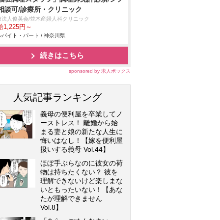
相談可/診療所・クリニック
療法人俊英会/並木産婦人科クリニック
1,225円～
バイト・パート / 神奈川県
続きはこちら
sponsored by 求人ボックス
人気記事ランキング
義母の便利屋を卒業してノ
ーストレス！ 離婚から始
まる妻と娘の新たな人生に
悔いはなし！【嫁を便利屋
扱いする義母 Vol.44】
ほぼ手ぶらなのに彼女の荷
物は持ちたくない？ 彼を
理解できないけど楽しまな
いともったいない！【あな
たが理解できません
Vol.8】