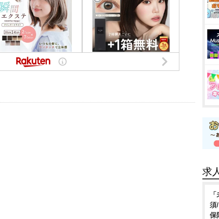
求
「
須
保