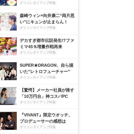
オリコンタイアップ特集
森崎ウィン×向井康二“両片思
い”にキュンが止まらん！
オリコンタイアップ特集
デカすぎ都市伝説発生!?ファ
ミマ45％増量作戦再来
オリコンタイアップ特集
SUPER★DRAGON、自ら描
いた”レトロフューチャー”
オリコンタイアップ特集
【驚愕】メーカー社員が推す
「10万円台」神コスパPC
オリコンタイアップ特集
『VIVANT』限定ウオッチ、
プロデューサーの感想は
オリコンタイアップ特集