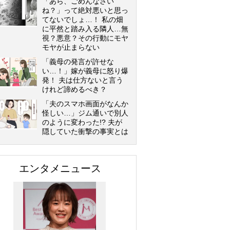
「あら、ごめんなさい
ね？」って絶対悪いと思っ
てないでしょ…！ 私の畑
に平然と踏み入る隣人…無
視？悪意？その行動にモヤ
モヤが止まらない
「義母の発言が許せな
い…！」嫁が義母に怒り爆
発！ 夫は仕方ないと言う
けれど諦めるべき？
「夫のスマホ画面がなんか
怪しい…」ジム通いで別人
のように変わった!? 夫が
隠していた衝撃の事実とは
エンタメニュース