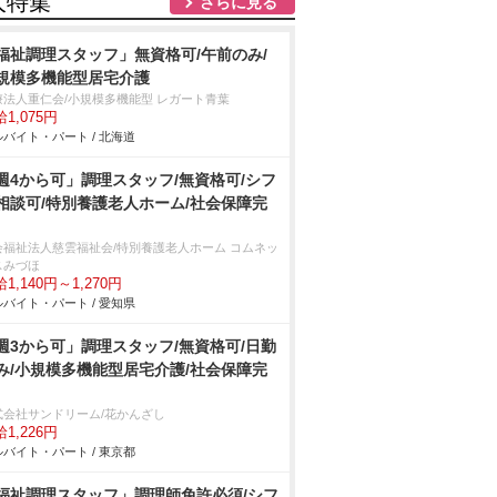
人特集
さらに見る
福祉調理スタッフ」無資格可/午前のみ/
規模多機能型居宅介護
療法人重仁会/小規模多機能型 レガート青葉
1,075円
バイト・パート / 北海道
週4から可」調理スタッフ/無資格可/シフ
相談可/特別養護老人ホーム/社会保障完
会福祉法人慈雲福祉会/特別養護老人ホーム コムネッ
スみづほ
1,140円～1,270円
バイト・パート / 愛知県
週3から可」調理スタッフ/無資格可/日勤
み/小規模多機能型居宅介護/社会保障完
式会社サンドリーム/花かんざし
1,226円
バイト・パート / 東京都
福祉調理スタッフ」調理師免許必須/シフ