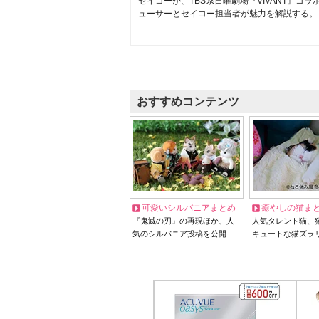
セイコーが、TBS系日曜劇場『VIVANT』コ
ューサーとセイコー担当者が魅力を解説する。
おすすめコンテンツ
可愛いシルバニアまとめ
癒やしの猫ま
『鬼滅の刃』の再現ほか、人
人気タレント猫、
気のシルバニア投稿を公開
キュートな猫ズラ