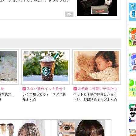
ラボレーションウオッチを製作。ドラマプロデ
とめ
スタバ新作イッキ見せ！
天使級に可愛い子供たち
猫写真集…
いくつ知ってる？ スタバ新
ペットと子供の仲良しショッ
リ
作まとめ
ト他、SNS話題キッズまとめ