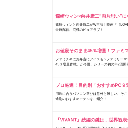
森崎ウィン×向井康二“両片思い”
森崎ウィンと向井康二がW主演！映画『（LOVE S
最速配信。究極のピュアラブ！
お値段そのまま45％増量！ファミ
ファミチキにお弁当にアイスも!?ファミリーマ
45％増量作戦」が今夏、シリーズ初の年2回開
プロ厳選！目的別「おすすめPC９
用途に合うパソコン選びは意外と難しい。そこ
途別のおすすめモデルをご紹介！
『VIVANT』続編の鍵は…世界観