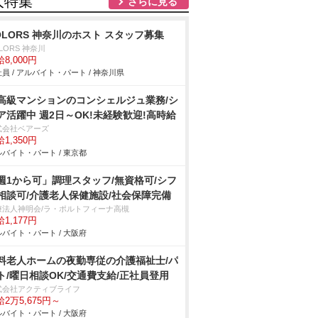
人特集
さらに見る
OLORS 神奈川のホスト スタッフ募集
LORS 神奈川
8,000円
員 / アルバイト・パート / 神奈川県
高級マンションのコンシェルジュ業務/シ
ア活躍中 週2日～OK!未経験歓迎!高時給
式会社ベアーズ
1,350円
バイト・パート / 東京都
週1から可」調理スタッフ/無資格可/シフ
相談可/介護老人保健施設/社会保障完備
療法人神明会/ラ・ポルトフィーナ高槻
1,177円
バイト・パート / 大阪府
料老人ホームの夜勤専従の介護福祉士/パ
ト/曜日相談OK/交通費支給/正社員登用
式会社アクティブライフ
2万5,675円～
バイト・パート / 大阪府