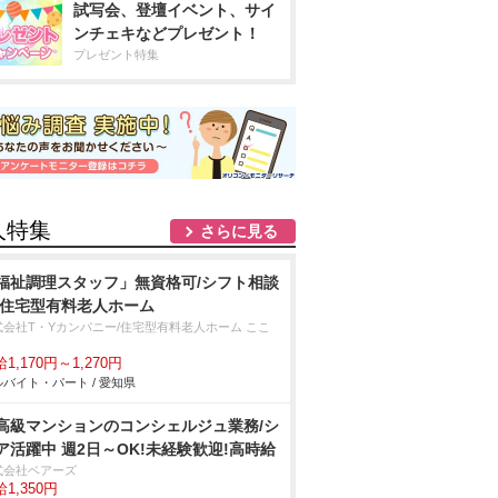
試写会、登壇イベント、サイ
ンチェキなどプレゼント！
プレゼント特集
人特集
さらに見る
福祉調理スタッフ」無資格可/シフト相談
/住宅型有料老人ホーム
式会社T・Yカンパニー/住宅型有料老人ホーム ここ
1,170円～1,270円
バイト・パート / 愛知県
高級マンションのコンシェルジュ業務/シ
ア活躍中 週2日～OK!未経験歓迎!高時給
式会社ベアーズ
1,350円