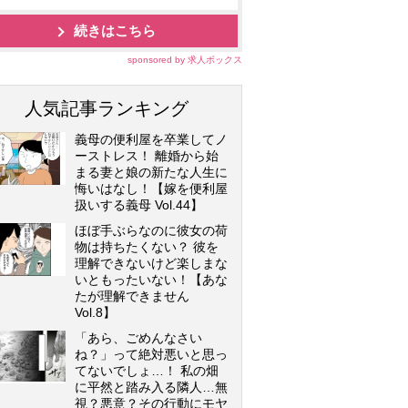
続きはこちら
sponsored by 求人ボックス
人気記事ランキング
義母の便利屋を卒業してノ
ーストレス！ 離婚から始
まる妻と娘の新たな人生に
悔いはなし！【嫁を便利屋
扱いする義母 Vol.44】
ほぼ手ぶらなのに彼女の荷
物は持ちたくない？ 彼を
理解できないけど楽しまな
いともったいない！【あな
たが理解できません
Vol.8】
「あら、ごめんなさい
ね？」って絶対悪いと思っ
てないでしょ…！ 私の畑
に平然と踏み入る隣人…無
視？悪意？その行動にモヤ