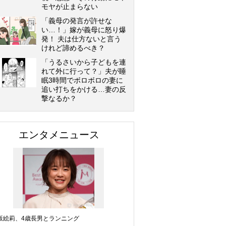
モヤが止まらない
「義母の発言が許せな
い…！」嫁が義母に怒り爆
発！ 夫は仕方ないと言う
けれど諦めるべき？
「うるさいから子どもを連
れて外に行って？」夫が睡
眠3時間でボロボロの妻に
追い打ちをかける…妻の反
撃なるか？
エンタメニュース
坂絵莉、4歳長男とランニング