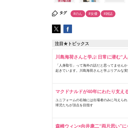
タグ
#のん
#女優
#雑誌
注目★トピックス
川島海荷さんと学ぶ 日常に潜む“人
「人身取引」って海外の話だと思ってませんか
起きています。川島海荷さんと学ぶリアルな実
マクドナルドが40年にわたり支え
ユニフォームの右袖には出場者のみに与えられ
球児たちが頂点を目指す
森崎ウィン×向井康二“両片思い”