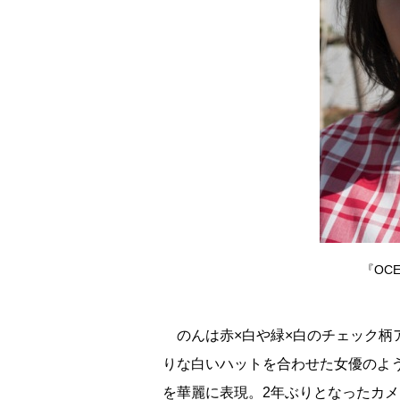
『OC
のんは赤×白や緑×白のチェック柄
りな白いハットを合わせた女優のよ
を華麗に表現。2年ぶりとなったカ