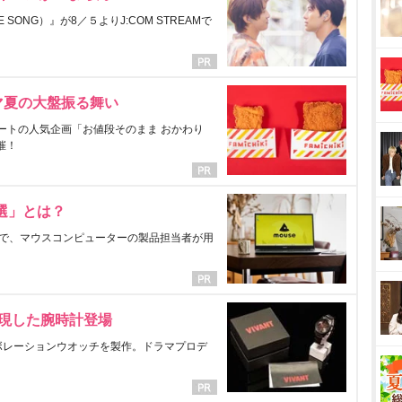
ONG）』が8／５よりJ:COM STREAMで
マ夏の大盤振る舞い
ートの人気企画「お値段そのまま おかわり
催！
選」とは？
で、マウスコンピューターの製品担当者が用
表現した腕時計登場
ラボレーションウオッチを製作。ドラマプロデ