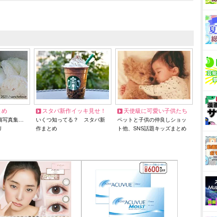
とめ
スタバ新作イッキ見せ！
天使級に可愛い子供たち
猫写真集…
いくつ知ってる？ スタバ新
ペットと子供の仲良しショッ
リ
作まとめ
ト他、SNS話題キッズまとめ