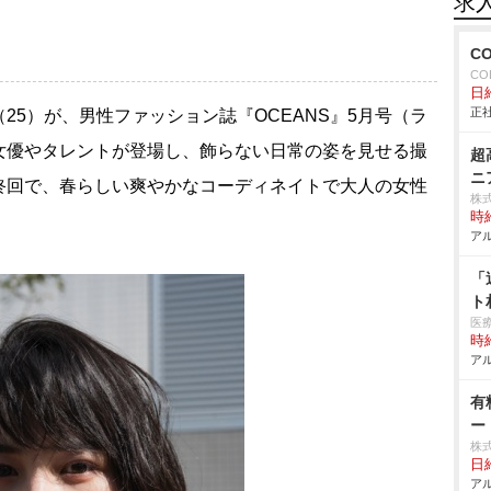
求
C
CO
日給
正社
（25）が、男性ファッション誌『OCEANS』5月号（ラ
女優やタレントが登場し、飾らない日常の姿を見せる撮
超
ニ
終回で、春らしい爽やかなコーディネイトで大人の女性
株
時給
アル
「
ト
医
時給
アル
有
ー
株
日給
アル