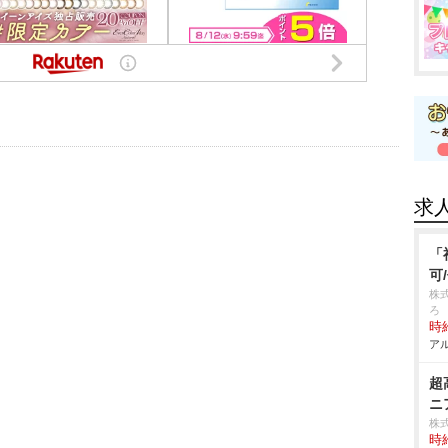
求
「
可
株
ろ
時給
アル
超
ニ
株
時給