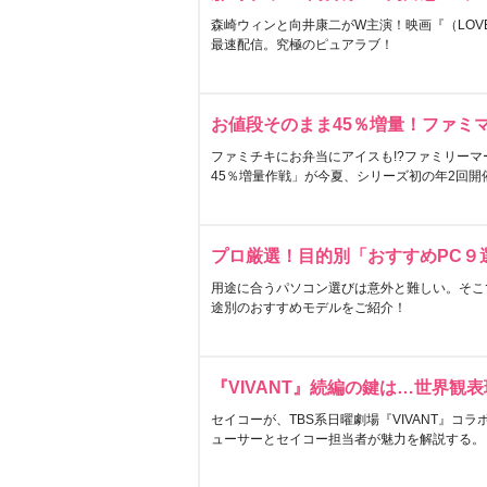
森崎ウィンと向井康二がW主演！映画『（LOVE S
最速配信。究極のピュアラブ！
お値段そのまま45％増量！ファミ
ファミチキにお弁当にアイスも!?ファミリーマ
45％増量作戦」が今夏、シリーズ初の年2回開
プロ厳選！目的別「おすすめPC９
用途に合うパソコン選びは意外と難しい。そこ
途別のおすすめモデルをご紹介！
『VIVANT』続編の鍵は…世界観
セイコーが、TBS系日曜劇場『VIVANT』コ
ューサーとセイコー担当者が魅力を解説する。