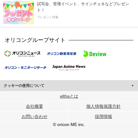
試写会、登壇イベント、サインチェキなどプレゼン
ト！
プレゼント特集
オリコングループサイト
クッキーの使用について
このサイトでは Cookie を使用して、ユーザーに合わせたコンテンツや広告の
elthaとは
表示、ソーシャル メディア機能の提供、広告の表示回数やクリック数の測定を
会社概要
個人情報保護方針
行っています。
また、ユーザーによるサイトの利用状況についても情報を収集し、ソーシャル
お問い合わせ
採用情報
メディアや広告配信、データ解析の各パートナーに提供しています。
各パートナーは、この情報とユーザーが各パートナーに提供した他の情報や、
© oricon ME inc.
ユーザーが各パートナーのサービスを使用したときに収集した他の情報を組み
合わせて使用することがあります。