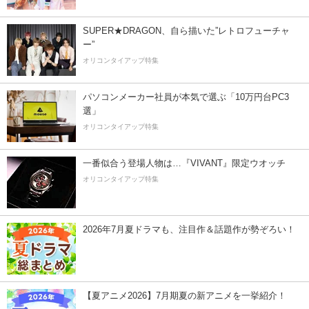
SUPER★DRAGON、自ら描いた”レトロフューチャ
ー”
オリコンタイアップ特集
パソコンメーカー社員が本気で選ぶ「10万円台PC3
選」
オリコンタイアップ特集
一番似合う登場人物は…『VIVANT』限定ウオッチ
オリコンタイアップ特集
2026年7月夏ドラマも、注目作＆話題作が勢ぞろい！
【夏アニメ2026】7月期夏の新アニメを一挙紹介！