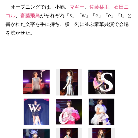
オープニングでは、小嶋、
マギー
、
佐藤栞里
、
石田ニ
コル
、
齋藤飛鳥
がそれぞれ「s」「w」「e」「e」「t」と
書かれた文字を手に持ち、横一列に並ぶ豪華共演で会場
を沸かせた。