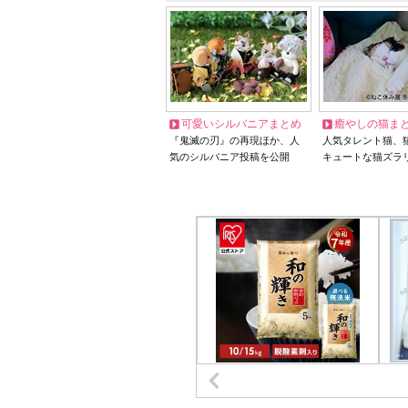
可愛いシルバニアまとめ
癒やしの猫ま
『鬼滅の刃』の再現ほか、人
人気タレント猫、
気のシルバニア投稿を公開
キュートな猫ズラ