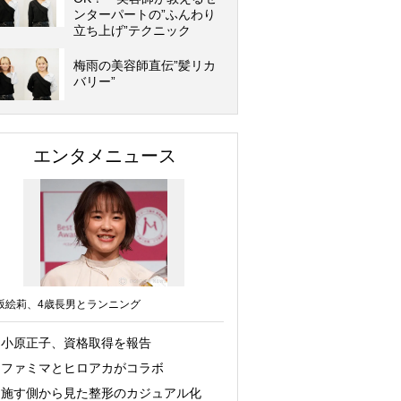
ンターパートの”ふんわり
立ち上げ”テクニック
梅雨の美容師直伝”髪リカ
バリー”
エンタメニュース
坂絵莉、4歳長男とランニング
小原正子、資格取得を報告
ファミマとヒロアカがコラボ
施す側から見た整形のカジュアル化