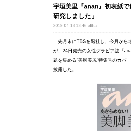
宇垣美里『anan』初表紙
研究しました」
2019-04-18 13:46
eltha
先月末にTBSを退社し、今月から
が、24日発売の女性グラビア誌『an
題を集める“美脚美尻”特集号のカバ
披露した。