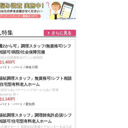
人特集
さらに見る
週2から可」調理スタッフ/無資格可/シフ
相談可/病院/社会保障完備
療法人社団朋友会/ワシン坂病院
1,400円
バイト・パート / 神奈川県
福祉調理スタッフ」無資格可/シフト相談
/住宅型有料老人ホーム
式会社ちあい/ナーシングホームちあい安城
duced by 寿々
1,140円
バイト・パート / 愛知県
福祉調理スタッフ」調理師免許必須/シフ
相談可/住宅型有料老人ホーム
も介護サポート 有限会社/青塚ケアセンターまほろば