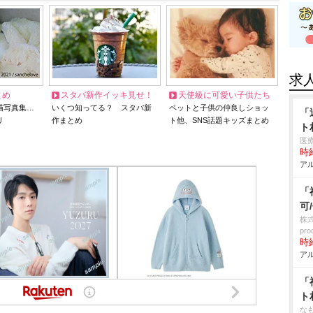
求
とめ
スタバ新作イッキ見せ！
天使級に可愛い子供たち
猫写真集…
いくつ知ってる？ スタバ新
ペットと子供の仲良しショッ
「
リ
作まとめ
ト他、SNS話題キッズまとめ
ト
医
時給
アル
「
可
株
pro
時給
アル
「
ト
な