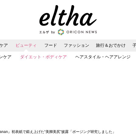
ケア
ビューティ
フード
ファッション
旅行＆おでかけ
ンケア
ダイエット・ボディケア
ヘアスタイル・ヘアアレンジ
anan』初表紙で鍛え上げた“美脚美尻”披露「ポージング研究しました」