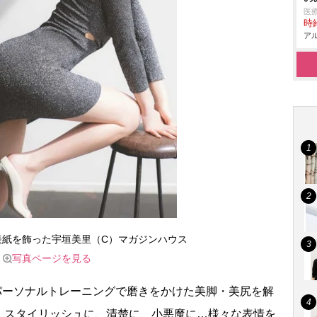
医
時給
アル
号の表紙を飾った宇垣美里（C）マガジンハウス
写真ページを見る
パーソナルトレーニングで磨きをかけた美脚・美尻を解
、スタイリッシュに、清楚に、小悪魔に…様々な表情を