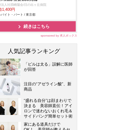
療法人社団崎陽会/日の出ヶ丘病院
1,400円
バイト・パート / 東京都
続きはこちら
sponsored by 求人ボックス
人気記事ランキング
「ピルは太る」誤解に医師
が回答
注目の“アゼライン酸”、新
商品
“盛れる自分”は顔まわりで
決まる 美容師直伝！アイ
ロンで迷わないおくれ毛＆
サイドバング簡単セット術
家にある道具だけで
OK！ 美容師が教えるセ