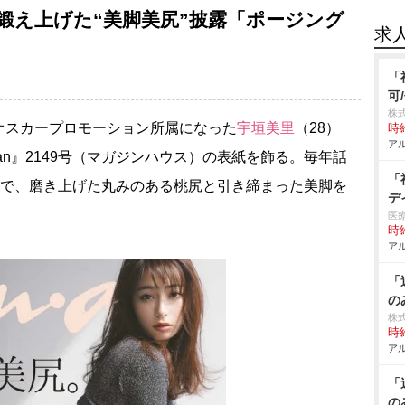
で鍛え上げた“美脚美尻”披露「ポージング
求
「
可
株
オスカープロモーション所属になった
宇垣美里
（28）
時給
アル
an』2149号（マガジンハウス）の表紙を飾る。毎年話
「
ーで、磨き上げた丸みのある桃尻と引き締まった美脚を
デ
医
時給
アル
「
の
株
時給
アル
「
の