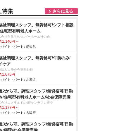
人特集
さらに見る
福祉調理スタッフ」無資格可/シフト相談
/住宅型有料老人ホーム
式会社角亀甲/シルバーホーム神の倉
1,140円～
バイト・パート / 愛知県
福祉調理スタッフ」無資格可/午前のみ/
イケア
療法人大庚会今整形外科
1,075円
バイト・パート / 北海道
週2から可」調理スタッフ/無資格可/日勤
み/住宅型有料老人ホーム/社会保障完備
式会社エメラルドの郷/サンラフレ豊中
1,177円～
バイト・パート / 大阪府
週3から可」調理スタッフ/無資格可/日勤
み/病院/社会保障完備