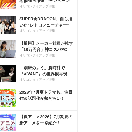
名物45％増量キャンペーン
オリコンタイアップ特集
SUPER★DRAGON、自ら描
いた”レトロフューチャー”
オリコンタイアップ特集
【驚愕】メーカー社員が推す
「10万円台」神コスパPC
オリコンタイアップ特集
「別班のよう」腕時計で
『VIVANT』の世界観再現
オリコンタイアップ特集
2026年7月夏ドラマも、注目
作＆話題作が勢ぞろい！
【夏アニメ2026】7月期夏の
新アニメを一挙紹介！