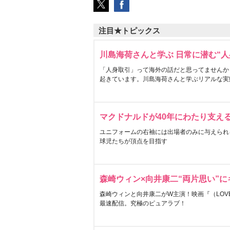
注目★トピックス
川島海荷さんと学ぶ 日常に潜む“人
「人身取引」って海外の話だと思ってませんか
起きています。川島海荷さんと学ぶリアルな実
マクドナルドが40年にわたり支え
ユニフォームの右袖には出場者のみに与えられ
球児たちが頂点を目指す
森崎ウィン×向井康二“両片思い”
森崎ウィンと向井康二がW主演！映画『（LOVE S
最速配信。究極のピュアラブ！