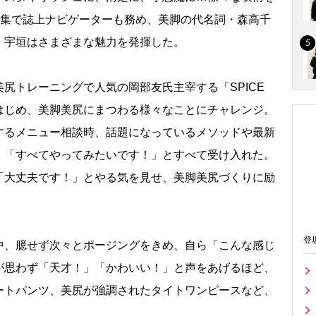
特集で誌上ナビゲーターも務め、美脚の代名詞・森高千
。宇垣はさまざまな魅力を発揮した。
トレーニングで人気の岡部友氏主宰する「SPICE
グをはじめ、美脚美尻にまつわる様々なことにチャレンジ。
するメニュー相談時、話題になっているメソッドや最新
、「すべてやってみたいです！」とすべて受け入れた。
「大丈夫です！」とやる気を見せ、美脚美尻づくりに励
登
、臆せず次々とポージングをきめ、自ら「こんな感じ
が思わず「天才！」「かわいい！」と声をあげるほど、
ートパンツ、美尻が強調されたタイトワンピースなど、