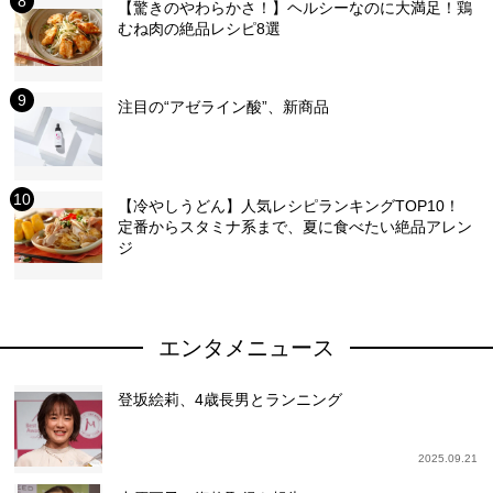
【驚きのやわらかさ！】ヘルシーなのに大満足！鶏
むね肉の絶品レシピ8選
注目の“アゼライン酸”、新商品
【冷やしうどん】人気レシピランキングTOP10！
定番からスタミナ系まで、夏に食べたい絶品アレン
ジ
エンタメニュース
登坂絵莉、4歳長男とランニング
2025.09.21