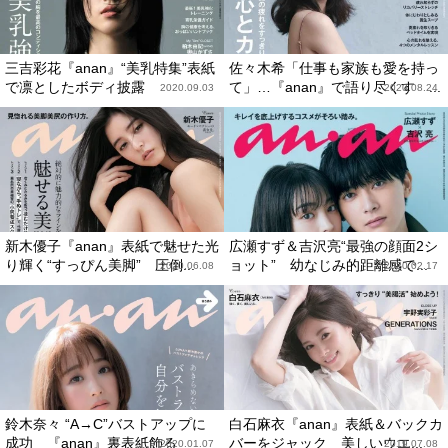
三吉彩花『anan』“美乳特集”表紙
佐々木希「仕事も家族も愛を持っ
で凛としたボディ披露
て」…『anan』で語り尽くす ...
2020.09.03
2020.08.24
新木優子『anan』表紙で魅せた光
広瀬すず＆吉沢亮“最強の顔面2シ
り輝く“すっぴん美脚” 圧倒...
ョット” 幼なじみ的距離感で...
2020.06.08
2020.02.17
鈴木奈々 “A→C”バストアップに
白石麻衣『anan』表紙＆バックカ
成功 『anan』裏表紙飾る
バーをジャック 美しいウエ...
2020.01.07
2019.07.08