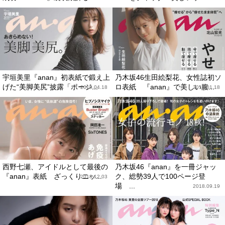
宇垣美里『anan』初表紙で鍛え上
乃木坂46生田絵梨花、女性誌初ソ
げた“美脚美尻”披露「ポージ...
ロ表紙 『anan』で美しい腹...
2019.04.18
2019.01.18
西野七瀬、アイドルとして最後の
乃木坂46『anan』を一冊ジャッ
『anan』表紙 ざっくりニッ...
ク、総勢39人で100ページ登
2018.12.03
場 ...
2018.09.19