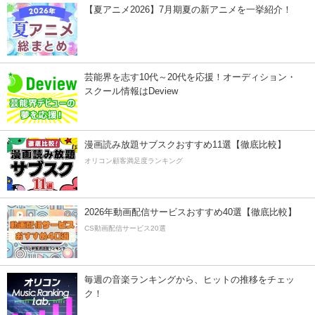
【夏アニメ2026】7月期夏の新アニメを一挙紹介！
芸能界を志す10代～20代を応援！オーディション・
スクール情報はDeview
漫画読み放題サブスクおすすめ11選【徹底比較】
オリコン顧客満足度ランキング
2026年動画配信サービスおすすめ40選【徹底比較】
CS動画配信サービス20選
毎週の音楽ランキングから、ヒットの推移をチェッ
ク！