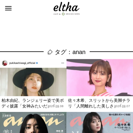
タグ：anan
柏木由紀、ランジェリー姿で美ボ
佐々木希、スリットから美脚チラ
ディ披露「女神みたいだ」「...
リ「人間離れした美しさ」「...
2020.09.08
2020.09.07