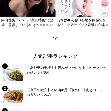
内田理央『anan』“美乳特集”に登
乃木坂46の触り心地を体感でき
場「意識しているのはヘルシ...
る!? ツアーブック表紙に立体...
2018.09.10
2018.06.28
1/1
人気記事ランキング
【夏野菜の王様！】苦みがクセになる！ピーマンの
絶品レシピ8選
【今日の献立】2026年8月8日(土)「牛肉とコーン
のガリバタ炒め」