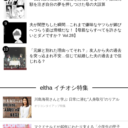
額を注ぎ自分の夢を押しつけた母の大誤算
夫が闇堕ちした瞬間…これまで嫌味なヤツらが媚び
へつらう姿は滑稽だな！【母親ならすべてを許さな
いとダメですか？ Vol.28】
「元嫁と別れた理由ってそれ？」友人から夫の過去
を突っ込まれ不安…信じて結婚した夫の過去まで信
じれる？
eltha イチオシ特集
川島海荷さんと学ぶ 日常に潜む“人身取引”のリアル
オリコンタイアップ特集
マクドナルドが40年にわたり支える「小学生の甲子