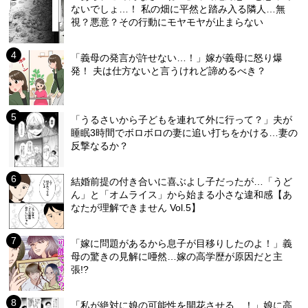
ないでしょ…！ 私の畑に平然と踏み入る隣人…無
視？悪意？その行動にモヤモヤが止まらない
「義母の発言が許せない…！」嫁が義母に怒り爆
発！ 夫は仕方ないと言うけれど諦めるべき？
「うるさいから子どもを連れて外に行って？」夫が
睡眠3時間でボロボロの妻に追い打ちをかける…妻の
反撃なるか？
結婚前提の付き合いに喜ぶよし子だったが…「うど
ん」と「オムライス」から始まる小さな違和感【あ
なたが理解できません Vol.5】
「嫁に問題があるから息子が目移りしたのよ！」義
母の驚きの見解に唖然…嫁の高学歴が原因だと主
張!?
「私が絶対に娘の可能性を開花させる…！」娘に高