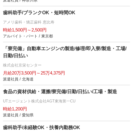
派遣社員 / 神奈川県
歯科助手/ブランクOK・短時間OK
アメリ歯科・矯正歯科 恵比寿
時給1,500円～2,500円
アルバイト・パート / 東京都
「寮完備」自動車エンジンの製造/修理/即入寮/製造・工場/
日勤/日払い
株式会社京栄センター
月給20万3,500円～25万4,375円
派遣社員 / 北海道
食品の資材供給・運搬/寮完備/日勤/日払い/工場・製造
UTエージェント株式会社AGT東海第一CU
時給1,200円
派遣社員 / 愛知県
歯科助手/未経験OK・扶養内勤務OK