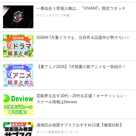
一番似合う登場人物は…『VIVANT』限定ウオッチ
オリコンタイアップ特集
2026年7月夏ドラマも、注目作＆話題作が勢ぞろい！
【夏アニメ2026】7月期夏の新アニメを一挙紹介！
芸能界を志す10代～20代を応援！オーディション・
スクール情報はDeview
漫画読み放題サブスクおすすめ11選【徹底比較】
オリコン顧客満足度ランキング