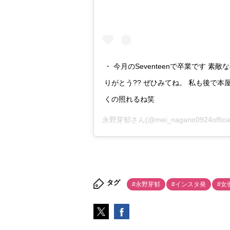
・ 今月のSeventeenで卒業です 
りがとう?? ぜひみてね。 私も後で本
くの照れるね笑
永野芽郁
さん(@mei_nagano0924off
タグ
#永野芽郁
#インスタ発
#女