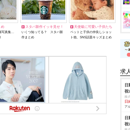
とめ
スタバ新作イッキ見せ！
天使級に可愛い子供たち
猫写真集…
いくつ知ってる？ スタバ新
ペットと子供の仲良しショッ
リ
作まとめ
ト他、SNS話題キッズまとめ
求
日
祝
株
日給
アル
日
祝
株