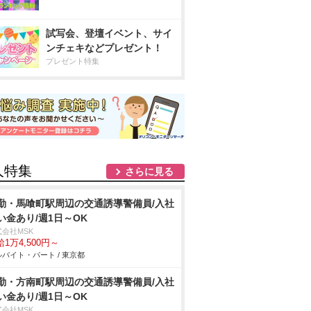
試写会、登壇イベント、サイ
ンチェキなどプレゼント！
プレゼント特集
人特集
さらに見る
勤・馬喰町駅周辺の交通誘導警備員/入社
い金あり/週1日～OK
式会社MSK
1万4,500円～
バイト・パート / 東京都
勤・方南町駅周辺の交通誘導警備員/入社
い金あり/週1日～OK
式会社MSK