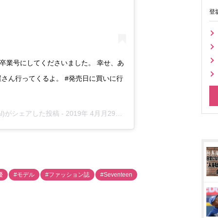
登
素敵な卒業号にしてくださいました。 幸せ、あ
屋さん行ってくるよ。 #発売日に買いに行
icial)がシェアした投稿 -
2019年 4月月29日午後8時20分PDT
優
#モデル
#ファッション誌
#Seventeen