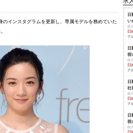
求
日
い
自身のインスタグラムを更新し、専属モデルを務めていた
株
た。
日給
アル
日
祝
株
日給
アル
日
社
株
日給
アル
日
祝
株
日給