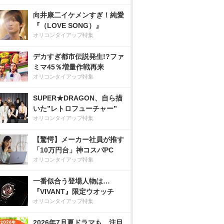
向井康二イケメンすぎ！純愛
『（LOVE SONG）』
オリコンタイアップ特集
デカすぎ都市伝説発生!?ファ
ミマ45％増量作戦再来
オリコンタイアップ特集
SUPER★DRAGON、自ら描
いた”レトロフューチャー”
オリコンタイアップ特集
【驚愕】メーカー社員が推す
「10万円台」神コスパPC
オリコンタイアップ特集
一番似合う登場人物は…
『VIVANT』限定ウオッチ
オリコンタイアップ特集
2026年7月夏ドラマも、注目