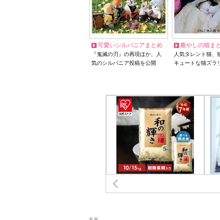
可愛いシルバニアまとめ
癒やしの猫ま
『鬼滅の刃』の再現ほか、人
人気タレント猫、
気のシルバニア投稿を公開
キュートな猫ズラ
P R