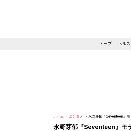
トップ
ヘルス
メイク・コスメ・スキ
ホーム
＞
エンタメ
＞ 永野芽郁『Seventee
永野芽郁『Seventeen