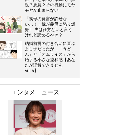
視？悪意？その行動にモヤ
モヤが止まらない
「義母の発言が許せな
い…！」嫁が義母に怒り爆
発！ 夫は仕方ないと言う
けれど諦めるべき？
結婚前提の付き合いに喜ぶ
よし子だったが…「うど
ん」と「オムライス」から
始まる小さな違和感【あな
たが理解できません
Vol.5】
エンタメニュース