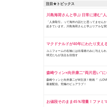
注目★トピックス
川島海荷さんと学ぶ 日常に潜む“人
「人身取引」って海外の話だと思ってませんか
起きています。川島海荷さんと学ぶリアルな実
マクドナルドが40年にわたり支え
ユニフォームの右袖には出場者のみに与えられ
球児たちが頂点を目指す
森崎ウィン×向井康二“両片思い”
森崎ウィンと向井康二がW主演！映画『（LOVE S
最速配信。究極のピュアラブ！
お値段そのまま45％増量！ファミ