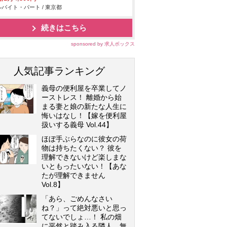
バイト・パート / 東京都
続きはこちら
sponsored by 求人ボックス
人気記事ランキング
義母の便利屋を卒業してノ
ーストレス！ 離婚から始
まる妻と娘の新たな人生に
悔いはなし！【嫁を便利屋
扱いする義母 Vol.44】
ほぼ手ぶらなのに彼女の荷
物は持ちたくない？ 彼を
理解できないけど楽しまな
いともったいない！【あな
たが理解できません
Vol.8】
「あら、ごめんなさい
ね？」って絶対悪いと思っ
てないでしょ…！ 私の畑
に平然と踏み入る隣人…無