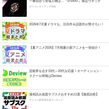
一番似合う登場人物は…『VIVANT』限定ウオッチ
オリコンタイアップ特集
2026年7月夏ドラマも、注目作＆話題作が勢ぞろい！
【夏アニメ2026】7月期夏の新アニメを一挙紹介！
芸能界を志す10代～20代を応援！オーディション・
スクール情報はDeview
漫画読み放題サブスクおすすめ11選【徹底比較】
オリコン顧客満足度ランキング