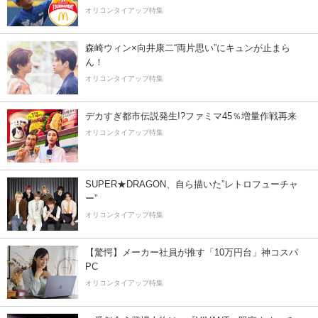
オリコンタイアップ特集
森崎ウィン×向井康二“両片思い”にキュンが止まら
ん！
オリコンタイアップ特集
デカすぎ都市伝説発生!?ファミマ45％増量作戦再来
オリコンタイアップ特集
SUPER★DRAGON、自ら描いた”レトロフューチャ
ー”
オリコンタイアップ特集
【驚愕】メーカー社員が推す「10万円台」神コスパ
PC
オリコンタイアップ特集