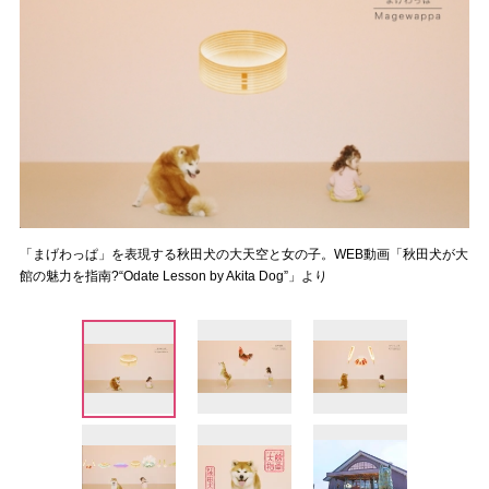
「まげわっぱ」を表現する秋田犬の大天空と女の子。WEB動画「秋田犬が大
館の魅力を指南?“Odate Lesson by Akita Dog”」より