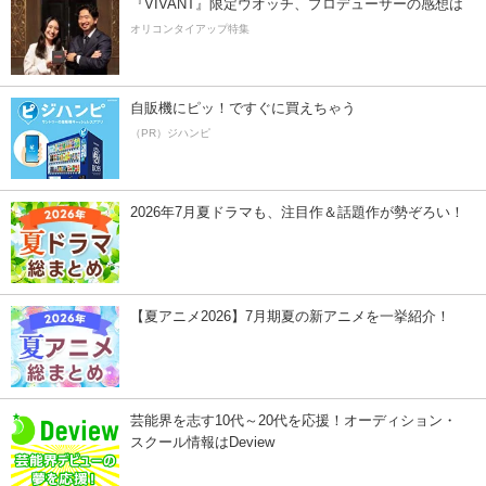
『VIVANT』限定ウオッチ、プロデューサーの感想は
オリコンタイアップ特集
自販機にピッ！ですぐに買えちゃう
（PR）ジハンピ
2026年7月夏ドラマも、注目作＆話題作が勢ぞろい！
【夏アニメ2026】7月期夏の新アニメを一挙紹介！
芸能界を志す10代～20代を応援！オーディション・
スクール情報はDeview