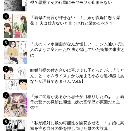
視？悪意？その行動にモヤモヤが止まらない
「義母の発言が許せない…！」嫁が義母に怒り爆
発！ 夫は仕方ないと言うけれど諦めるべき？
「夫のスマホ画面がなんか怪しい…」ジム通いで別
人のように変わった!? 夫が隠していた衝撃の事実と
は
結婚前提の付き合いに喜ぶよし子だったが…「うど
ん」と「オムライス」から始まる小さな違和感【あ
なたが理解できません Vol.5】
「嫁に問題があるから息子が目移りしたのよ！」義
母の驚きの見解に唖然…嫁の高学歴が原因だと主
張!?
「私が絶対に娘の可能性を開花させる…！」娘に高
額を注ぎ自分の夢を押しつけた母の大誤算