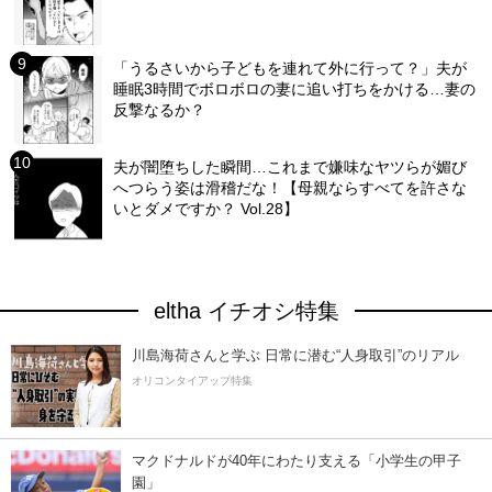
「うるさいから子どもを連れて外に行って？」夫が
睡眠3時間でボロボロの妻に追い打ちをかける…妻の
反撃なるか？
夫が闇堕ちした瞬間…これまで嫌味なヤツらが媚び
へつらう姿は滑稽だな！【母親ならすべてを許さな
いとダメですか？ Vol.28】
eltha イチオシ特集
川島海荷さんと学ぶ 日常に潜む“人身取引”のリアル
オリコンタイアップ特集
マクドナルドが40年にわたり支える「小学生の甲子
園」