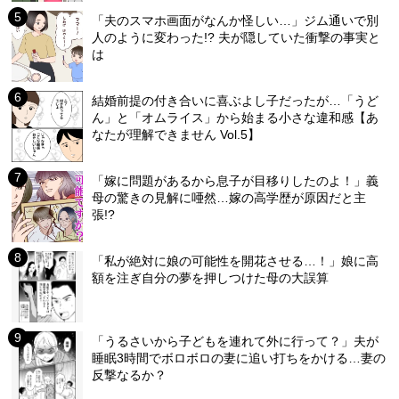
「夫のスマホ画面がなんか怪しい…」ジム通いで別
人のように変わった!? 夫が隠していた衝撃の事実と
は
結婚前提の付き合いに喜ぶよし子だったが…「うど
ん」と「オムライス」から始まる小さな違和感【あ
なたが理解できません Vol.5】
「嫁に問題があるから息子が目移りしたのよ！」義
母の驚きの見解に唖然…嫁の高学歴が原因だと主
張!?
「私が絶対に娘の可能性を開花させる…！」娘に高
額を注ぎ自分の夢を押しつけた母の大誤算
「うるさいから子どもを連れて外に行って？」夫が
睡眠3時間でボロボロの妻に追い打ちをかける…妻の
反撃なるか？