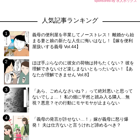
sponsored by 求人ボックス
人気記事ランキング
義母の便利屋を卒業してノーストレス！ 離婚から始
まる妻と娘の新たな人生に悔いはなし！【嫁を便利
屋扱いする義母 Vol.44】
ほぼ手ぶらなのに彼女の荷物は持ちたくない？ 彼を
理解できないけど楽しまないともったいない！【あ
なたが理解できません Vol.8】
「あら、ごめんなさいね？」って絶対悪いと思って
ないでしょ…！ 私の畑に平然と踏み入る隣人…無
視？悪意？その行動にモヤモヤが止まらない
「義母の発言が許せない…！」嫁が義母に怒り爆
発！ 夫は仕方ないと言うけれど諦めるべき？