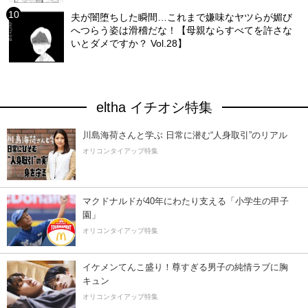
夫が闇堕ちした瞬間…これまで嫌味なヤツらが媚び
へつらう姿は滑稽だな！【母親ならすべてを許さな
いとダメですか？ Vol.28】
eltha イチオシ特集
川島海荷さんと学ぶ 日常に潜む“人身取引”のリアル
オリコンタイアップ特集
マクドナルドが40年にわたり支える「小学生の甲子
園」
オリコンタイアップ特集
イケメンてんこ盛り！尊すぎる男子の純情ラブに胸
キュン
オリコンタイアップ特集