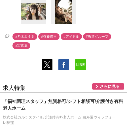
#乃木坂４６
#斉藤優里
#アイドル
#坂道グループ
#写真集
さらに見る
求人特集
「福祉調理スタッフ」無資格可/シフト相談可/介護付き有料
老人ホーム
株式会社カルチスタイル/介護付有料老人ホーム 白寿園ヴィラフォー
レ荻窪