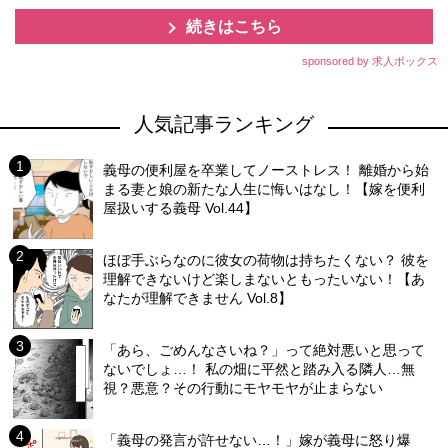
続きはこちら
sponsored by 求人ボックス
人気記事ランキング
義母の便利屋を卒業してノーストレス！ 離婚から始
まる妻と娘の新たな人生に悔いはなし！【嫁を便利
屋扱いする義母 Vol.44】
ほぼ手ぶらなのに彼女の荷物は持ちたくない？ 彼を
理解できないけど楽しまないともったいない！【あ
なたが理解できません Vol.8】
「あら、ごめんなさいね？」って絶対悪いと思って
ないでしょ…！ 私の畑に平然と踏み入る隣人…無
視？悪意？その行動にモヤモヤが止まらない
「義母の発言が許せない…！」嫁が義母に怒り爆