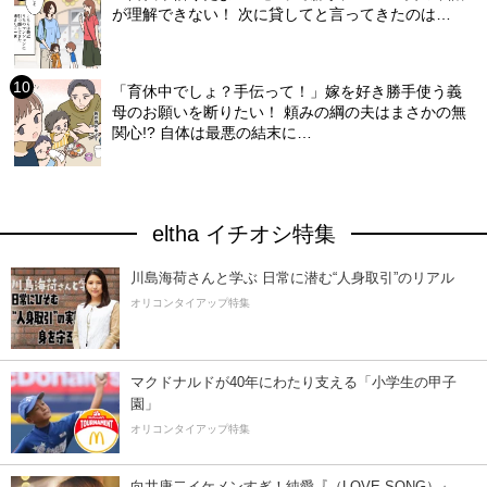
が理解できない！ 次に貸してと言ってきたのは…
「育休中でしょ？手伝って！」嫁を好き勝手使う義
母のお願いを断りたい！ 頼みの綱の夫はまさかの無
関心!? 自体は最悪の結末に…
eltha イチオシ特集
川島海荷さんと学ぶ 日常に潜む“人身取引”のリアル
オリコンタイアップ特集
マクドナルドが40年にわたり支える「小学生の甲子
園」
オリコンタイアップ特集
向井康二イケメンすぎ！純愛『（LOVE SONG）』