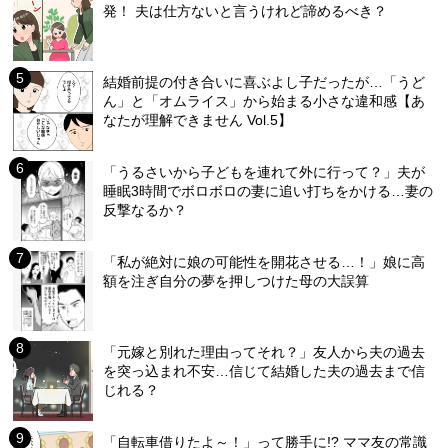
発！ 夫は仕方ないと言うけれど諦めるべき？
結婚前提の付き合いに喜ぶよし子だったが…「うど
ん」と「オムライス」から始まる小さな違和感【あ
なたが理解できません Vol.5】
「うるさいから子どもを連れて外に行って？」夫が
睡眠3時間でボロボロの妻に追い打ちをかける…妻の
反撃なるか？
「私が絶対に娘の可能性を開花させる…！」娘に高
額を注ぎ自分の夢を押しつけた母の大誤算
「元嫁と別れた理由ってそれ？」友人から夫の過去
を突っ込まれ不安…信じて結婚した夫の過去まで信
じれる？
「自転車借りたよ～！」って勝手に!? ママ友の常識