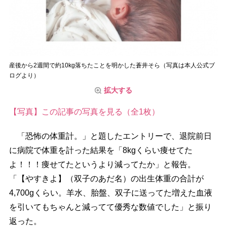
産後から2週間で約10kg落ちたことを明かした蒼井そら（写真は本人公式ブ
ログより）
拡大する
【写真】この記事の写真を見る（全1枚）
「恐怖の体重計。」と題したエントリーで、退院前日
に病院で体重を計った結果を「8kgくらい痩せてた
よ！！！痩せてたというより減ってたか」と報告。
「【やすきよ】（双子のあだ名）の出生体重の合計が
4,700gくらい。羊水、胎盤、双子に送ってた増えた血液
を引いてもちゃんと減ってて優秀な数値でした」と振り
返った。