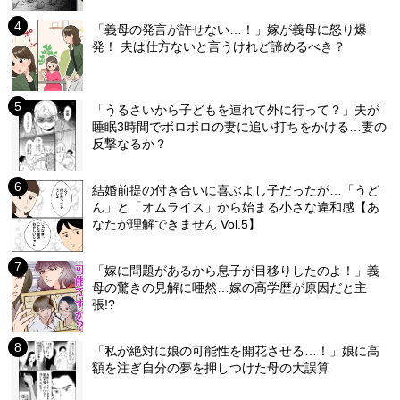
「義母の発言が許せない…！」嫁が義母に怒り爆
発！ 夫は仕方ないと言うけれど諦めるべき？
「うるさいから子どもを連れて外に行って？」夫が
睡眠3時間でボロボロの妻に追い打ちをかける…妻の
反撃なるか？
結婚前提の付き合いに喜ぶよし子だったが…「うど
ん」と「オムライス」から始まる小さな違和感【あ
なたが理解できません Vol.5】
「嫁に問題があるから息子が目移りしたのよ！」義
母の驚きの見解に唖然…嫁の高学歴が原因だと主
張!?
「私が絶対に娘の可能性を開花させる…！」娘に高
額を注ぎ自分の夢を押しつけた母の大誤算