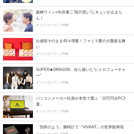
森崎ウィン×向井康二“両片思い”にキュンが止まら
ん！
オリコンタイアップ特集
お値段そのまま45％増量！ファミマ夏の大盤振る舞
い
オリコンタイアップ特集
SUPER★DRAGON、自ら描いた”レトロフューチャ
ー”
オリコンタイアップ特集
パソコンメーカー社員が本気で選ぶ「10万円台PC3
選」
オリコンタイアップ特集
「別班のよう」腕時計で『VIVANT』の世界観再現
オリコンタイアップ特集