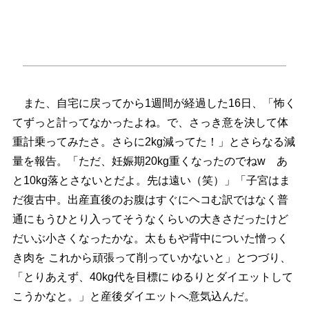
また、自宅に戻ってから1週間が経過した16日、「怖く
てずっと計ってなかったよね。で、さっき意を決して体
重計乗ってみたさ。さらに2kg減ってた！」とさらなる減
量を報告。「ただ、妊娠期20kg重くなったのでねw あ
と10kg落とさないとだよ。先は遠い（笑）」「子宮はま
だ復古中。出産直後のお腹はすぐにヘコむ訳ではなく普
通にもうひとり入ってそうなくらいの大きさだったけど
だいぶ小さくなったかな。太ももや背中についた憎っく
き肉を これから頑張って削っていかないと」とつづり、
「とりあえず、40kg代を目標に ゆるりとダイエットして
こうかなと。」と産後ダイエットへ意気込んだ。