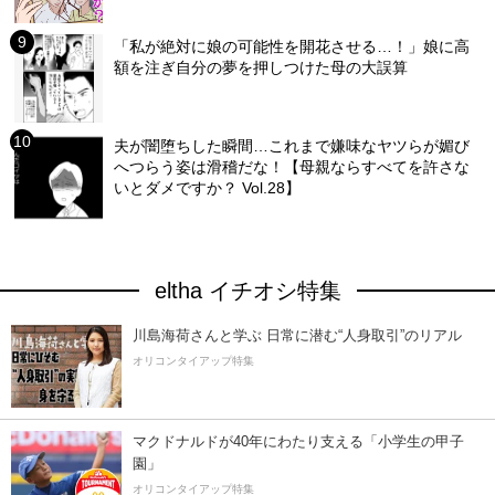
「私が絶対に娘の可能性を開花させる…！」娘に高
額を注ぎ自分の夢を押しつけた母の大誤算
夫が闇堕ちした瞬間…これまで嫌味なヤツらが媚び
へつらう姿は滑稽だな！【母親ならすべてを許さな
いとダメですか？ Vol.28】
eltha イチオシ特集
川島海荷さんと学ぶ 日常に潜む“人身取引”のリアル
オリコンタイアップ特集
マクドナルドが40年にわたり支える「小学生の甲子
園」
オリコンタイアップ特集