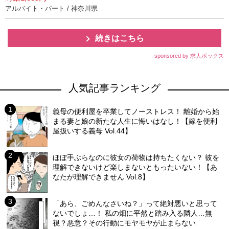
アルバイト・パート / 神奈川県
続きはこちら
sponsored by 求人ボックス
人気記事ランキング
義母の便利屋を卒業してノーストレス！ 離婚から始
まる妻と娘の新たな人生に悔いはなし！【嫁を便利
屋扱いする義母 Vol.44】
ほぼ手ぶらなのに彼女の荷物は持ちたくない？ 彼を
理解できないけど楽しまないともったいない！【あ
なたが理解できません Vol.8】
「あら、ごめんなさいね？」って絶対悪いと思って
ないでしょ…！ 私の畑に平然と踏み入る隣人…無
視？悪意？その行動にモヤモヤが止まらない