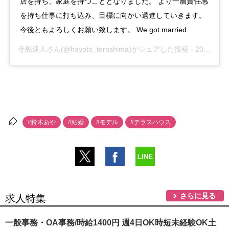
店を持ち、家庭を持つこととなりました。 より一層責任感
を持ち仕事に打ち込み、目標に向かい邁進していきます。
今後ともよろしくお願い致します。 We got married.
寺島速人
さん(@hayato_terashima)がシェアした投稿 -
2019年 5月月23日午前4時13分PDT
#鈴木あ
#結婚
#モデル
#テラスハウス
さらに見る
求人特集
一般事務・OA事務/時給1400円 週4日OK時短未経験OK土