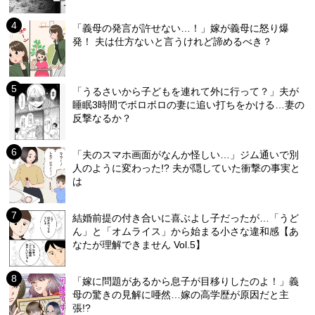
「義母の発言が許せない…！」嫁が義母に怒り爆
発！ 夫は仕方ないと言うけれど諦めるべき？
「うるさいから子どもを連れて外に行って？」夫が
睡眠3時間でボロボロの妻に追い打ちをかける…妻の
反撃なるか？
「夫のスマホ画面がなんか怪しい…」ジム通いで別
人のように変わった!? 夫が隠していた衝撃の事実と
は
結婚前提の付き合いに喜ぶよし子だったが…「うど
ん」と「オムライス」から始まる小さな違和感【あ
なたが理解できません Vol.5】
「嫁に問題があるから息子が目移りしたのよ！」義
母の驚きの見解に唖然…嫁の高学歴が原因だと主
張!?