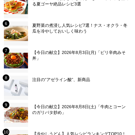
る夏ゴーヤ絶品レシピ3選
夏野菜の煮浸し人気レシピ7選！ナス・オクラ・冬
瓜を冷やしておいしく味わう
【今日の献立】2026年8月3日(月)「ピリ辛肉みそ
丼」
注目の“アゼライン酸”、新商品
【今日の献立】2026年8月8日(土)「牛肉とコーン
のガリバタ炒め」
【冷やしうどん】人気レシピランキングTOP10！