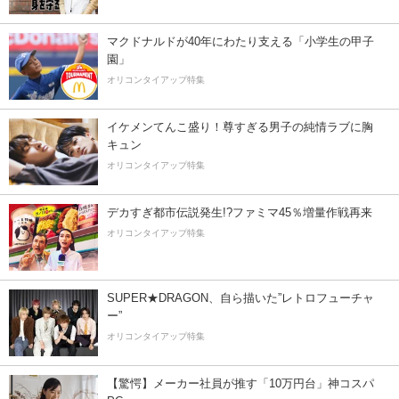
マクドナルドが40年にわたり支える「小学生の甲子
園」
オリコンタイアップ特集
イケメンてんこ盛り！尊すぎる男子の純情ラブに胸
キュン
オリコンタイアップ特集
デカすぎ都市伝説発生!?ファミマ45％増量作戦再来
オリコンタイアップ特集
SUPER★DRAGON、自ら描いた”レトロフューチャ
ー”
オリコンタイアップ特集
【驚愕】メーカー社員が推す「10万円台」神コスパ