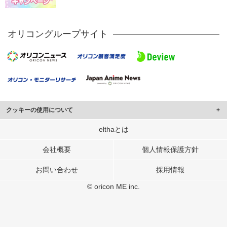
オリコングループサイト
クッキーの使用について
このサイトでは Cookie を使用して、ユーザーに合わせたコンテンツや広告の
elthaとは
表示、ソーシャル メディア機能の提供、広告の表示回数やクリック数の測定を
行っています。
会社概要
個人情報保護方針
また、ユーザーによるサイトの利用状況についても情報を収集し、ソーシャル
お問い合わせ
採用情報
メディアや広告配信、データ解析の各パートナーに提供しています。
各パートナーは、この情報とユーザーが各パートナーに提供した他の情報や、
© oricon ME inc.
ユーザーが各パートナーのサービスを使用したときに収集した他の情報を組み
合わせて使用することがあります。