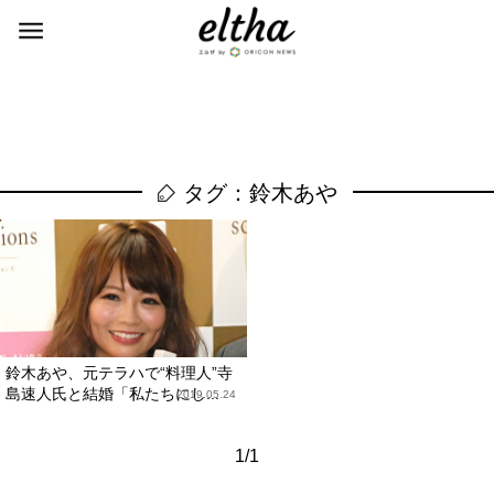
タグ：鈴木あや
鈴木あや、元テラハで“料理人”寺
島速人氏と結婚「私たちにし...
2019.05.24
1/1