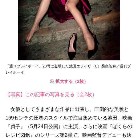
『週刊プレイボーイ』23号に登場した池田エライザ（C）桑島智輝／週刊プ
レイボーイ
拡大する（2枚）
【写真】この記事の写真を見る（全2枚）
女優としてさまざまな作品に出演し、圧倒的な美貌と
169センチの圧巻のスタイルで注目集めている池田。映画
『貞子』（5月24日公開）に主演、さらに映画『ぼくらの
レシピ図鑑』のシリーズ第2弾で、映画監督デビューも決