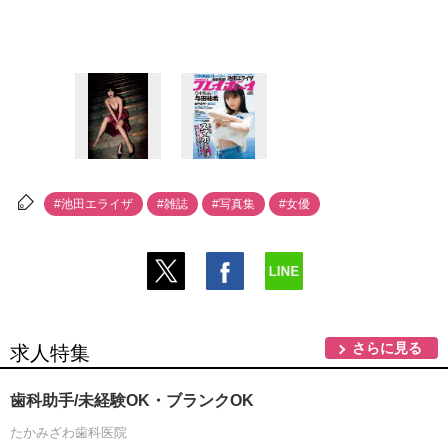
#池田エライザ
#雑誌
#写真集
#女優
さらに見る
求人特集
歯科助手/未経験OK・ブランクOK
たかみざわ歯科医院