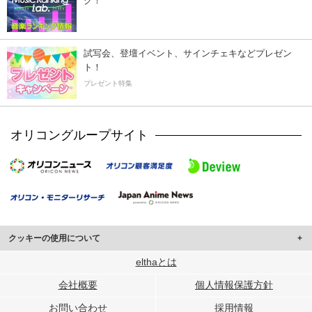
ク！
試写会、登壇イベント、サインチェキなどプレゼン
ト！
プレゼント特集
オリコングループサイト
クッキーの使用について
このサイトでは Cookie を使用して、ユーザーに合わせたコンテンツや広告の
elthaとは
表示、ソーシャル メディア機能の提供、広告の表示回数やクリック数の測定を
会社概要
個人情報保護方針
行っています。
また、ユーザーによるサイトの利用状況についても情報を収集し、ソーシャル
お問い合わせ
採用情報
メディアや広告配信、データ解析の各パートナーに提供しています。