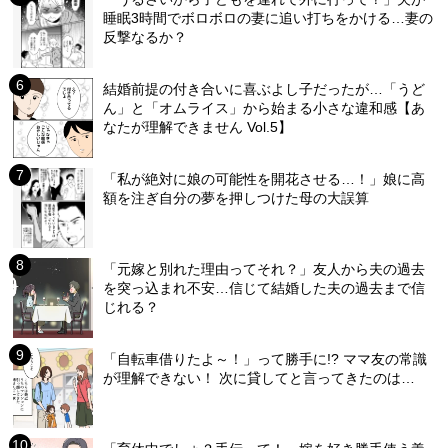
睡眠3時間でボロボロの妻に追い打ちをかける…妻の
反撃なるか？
結婚前提の付き合いに喜ぶよし子だったが…「うど
ん」と「オムライス」から始まる小さな違和感【あ
なたが理解できません Vol.5】
「私が絶対に娘の可能性を開花させる…！」娘に高
額を注ぎ自分の夢を押しつけた母の大誤算
「元嫁と別れた理由ってそれ？」友人から夫の過去
を突っ込まれ不安…信じて結婚した夫の過去まで信
じれる？
「自転車借りたよ～！」って勝手に!? ママ友の常識
が理解できない！ 次に貸してと言ってきたのは…