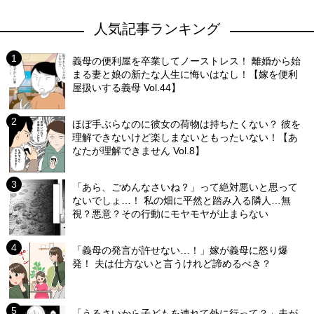
人気記事ランキング
義母の便利屋を卒業してノーストレス！ 離婚から始
まる妻と娘の新たな人生に悔いはなし！【嫁を便利
屋扱いする義母 Vol.44】
ほぼ手ぶらなのに彼女の荷物は持ちたくない？ 彼を
理解できないけど楽しまないともったいない！【あ
なたが理解できません Vol.8】
「あら、ごめんなさいね？」って絶対悪いと思って
ないでしょ…！ 私の畑に平然と踏み入る隣人…無
視？悪意？その行動にモヤモヤが止まらない
「義母の発言が許せない…！」嫁が義母に怒り爆
発！ 夫は仕方ないと言うけれど諦めるべき？
「うるさいから子どもを連れて外に行って？」夫が