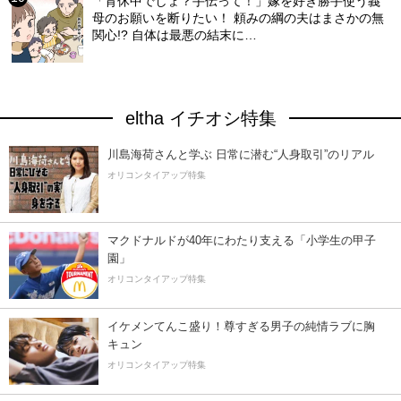
「育休中でしょ？手伝って！」嫁を好き勝手使う義
母のお願いを断りたい！ 頼みの綱の夫はまさかの無
関心!? 自体は最悪の結末に…
eltha イチオシ特集
川島海荷さんと学ぶ 日常に潜む“人身取引”のリアル
オリコンタイアップ特集
マクドナルドが40年にわたり支える「小学生の甲子
園」
オリコンタイアップ特集
イケメンてんこ盛り！尊すぎる男子の純情ラブに胸
キュン
オリコンタイアップ特集