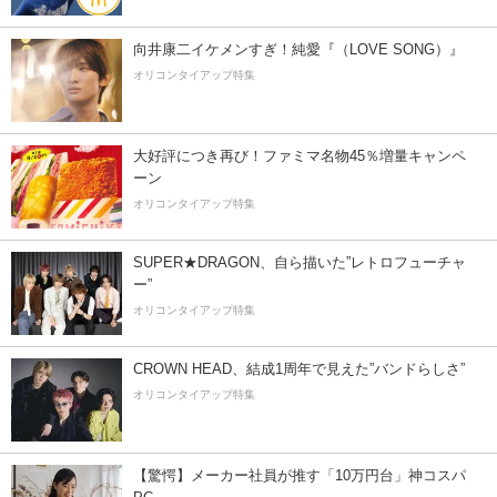
向井康二イケメンすぎ！純愛『（LOVE SONG）』
オリコンタイアップ特集
大好評につき再び！ファミマ名物45％増量キャンペ
ーン
オリコンタイアップ特集
SUPER★DRAGON、自ら描いた”レトロフューチャ
ー”
オリコンタイアップ特集
CROWN HEAD、結成1周年で見えた”バンドらしさ”
オリコンタイアップ特集
【驚愕】メーカー社員が推す「10万円台」神コスパ