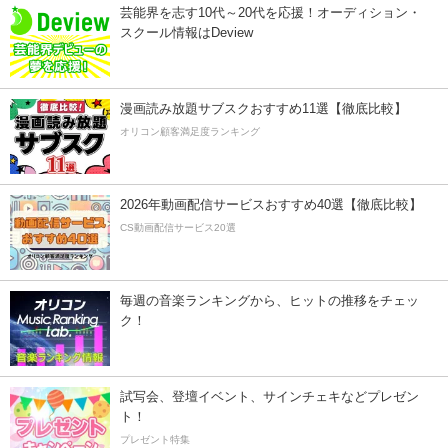
芸能界を志す10代～20代を応援！オーディション・
スクール情報はDeview
漫画読み放題サブスクおすすめ11選【徹底比較】
オリコン顧客満足度ランキング
2026年動画配信サービスおすすめ40選【徹底比較】
CS動画配信サービス20選
毎週の音楽ランキングから、ヒットの推移をチェッ
ク！
試写会、登壇イベント、サインチェキなどプレゼン
ト！
プレゼント特集