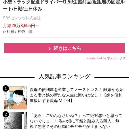
小型トラック配送ドライバー/1.5t/生協商品/近距離の固定ル
ート/日勤/土日休み
SBSゼンツウ株式会社
月給28万3,655円～
正社員 / 神奈川県
続きはこちら
sponsored by 求人ボックス
人気記事ランキング
義母の便利屋を卒業してノーストレス！ 離婚から始
まる妻と娘の新たな人生に悔いはなし！【嫁を便利
屋扱いする義母 Vol.44】
「あら、ごめんなさいね？」って絶対悪いと思って
ないでしょ…！ 私の畑に平然と踏み入る隣人…無
視？悪意？その行動にモヤモヤが止まらない