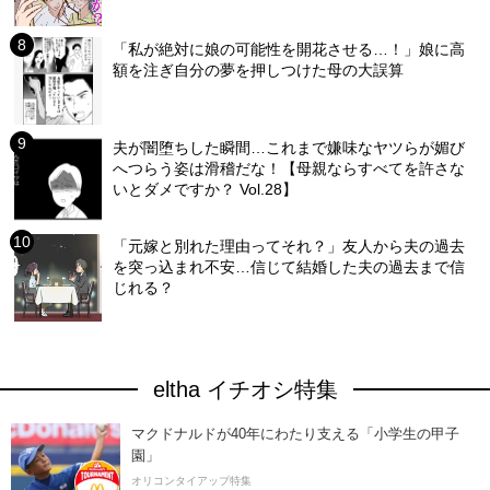
「私が絶対に娘の可能性を開花させる…！」娘に高
額を注ぎ自分の夢を押しつけた母の大誤算
夫が闇堕ちした瞬間…これまで嫌味なヤツらが媚び
へつらう姿は滑稽だな！【母親ならすべてを許さな
いとダメですか？ Vol.28】
「元嫁と別れた理由ってそれ？」友人から夫の過去
を突っ込まれ不安…信じて結婚した夫の過去まで信
じれる？
eltha イチオシ特集
マクドナルドが40年にわたり支える「小学生の甲子
園」
オリコンタイアップ特集