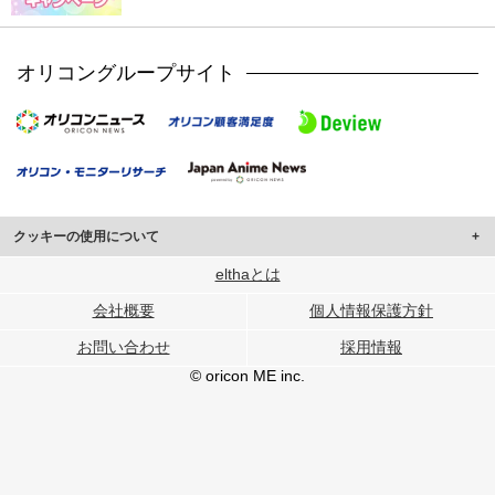
オリコングループサイト
クッキーの使用について
このサイトでは Cookie を使用して、ユーザーに合わせたコンテンツや広告の
elthaとは
表示、ソーシャル メディア機能の提供、広告の表示回数やクリック数の測定を
会社概要
個人情報保護方針
行っています。
また、ユーザーによるサイトの利用状況についても情報を収集し、ソーシャル
お問い合わせ
採用情報
メディアや広告配信、データ解析の各パートナーに提供しています。
各パートナーは、この情報とユーザーが各パートナーに提供した他の情報や、
© oricon ME inc.
ユーザーが各パートナーのサービスを使用したときに収集した他の情報を組み
合わせて使用することがあります。