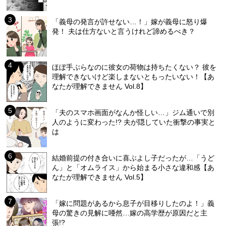
「義母の発言が許せない…！」嫁が義母に怒り爆
発！ 夫は仕方ないと言うけれど諦めるべき？
ほぼ手ぶらなのに彼女の荷物は持ちたくない？ 彼を
理解できないけど楽しまないともったいない！【あ
なたが理解できません Vol.8】
「夫のスマホ画面がなんか怪しい…」ジム通いで別
人のように変わった!? 夫が隠していた衝撃の事実と
は
結婚前提の付き合いに喜ぶよし子だったが…「うど
ん」と「オムライス」から始まる小さな違和感【あ
なたが理解できません Vol.5】
「嫁に問題があるから息子が目移りしたのよ！」義
母の驚きの見解に唖然…嫁の高学歴が原因だと主
張!?