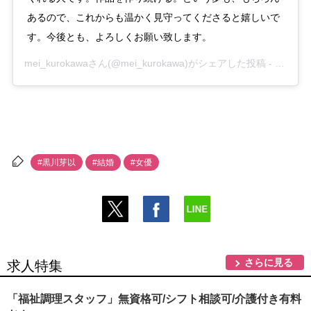
あるので、これからも温かく見守ってくださると嬉しいで
す。今後とも、よろしくお願い致します。
mei_kurokawa
さん(@mei_kurokawa)がシェアした投稿 -
2019年
#黒川芽以
#結婚
#女優
さらに見る
求人特集
「福祉調理スタッフ」無資格可/シフト相談可/介護付き有料