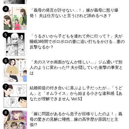
「義母の発言が許せない…！」嫁が義母に怒り爆
発！ 夫は仕方ないと言うけれど諦めるべき？
「うるさいから子どもを連れて外に行って？」夫が
睡眠3時間でボロボロの妻に追い打ちをかける…妻の
反撃なるか？
「夫のスマホ画面がなんか怪しい…」ジム通いで別
人のように変わった!? 夫が隠していた衝撃の事実と
は
結婚前提の付き合いに喜ぶよし子だったが…「うど
ん」と「オムライス」から始まる小さな違和感【あ
なたが理解できません Vol.5】
「嫁に問題があるから息子が目移りしたのよ！」義
母の驚きの見解に唖然…嫁の高学歴が原因だと主
張!?