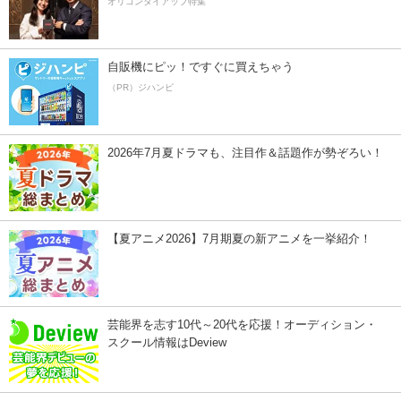
オリコンタイアップ特集
自販機にピッ！ですぐに買えちゃう
（PR）ジハンピ
2026年7月夏ドラマも、注目作＆話題作が勢ぞろい！
【夏アニメ2026】7月期夏の新アニメを一挙紹介！
芸能界を志す10代～20代を応援！オーディション・
スクール情報はDeview