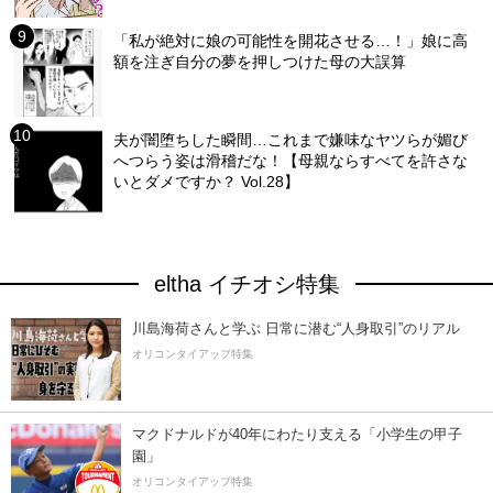
「私が絶対に娘の可能性を開花させる…！」娘に高
額を注ぎ自分の夢を押しつけた母の大誤算
夫が闇堕ちした瞬間…これまで嫌味なヤツらが媚び
へつらう姿は滑稽だな！【母親ならすべてを許さな
いとダメですか？ Vol.28】
eltha イチオシ特集
川島海荷さんと学ぶ 日常に潜む“人身取引”のリアル
オリコンタイアップ特集
マクドナルドが40年にわたり支える「小学生の甲子
園」
オリコンタイアップ特集