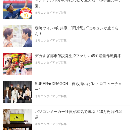
マクドナルドが40年にわたり支える「小学生の甲子
園」
オリコンタイアップ特集
森崎ウィン×向井康二“両片思い”にキュンが止まら
ん！
オリコンタイアップ特集
デカすぎ都市伝説発生!?ファミマ45％増量作戦再来
オリコンタイアップ特集
SUPER★DRAGON、自ら描いた”レトロフューチャ
ー”
オリコンタイアップ特集
パソコンメーカー社員が本気で選ぶ「10万円台PC3
選」
オリコンタイアップ特集