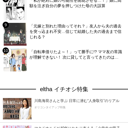
「私が絶対に娘の可能性を開花させる…！」娘に高
額を注ぎ自分の夢を押しつけた母の大誤算
「元嫁と別れた理由ってそれ？」友人から夫の過去
を突っ込まれ不安…信じて結婚した夫の過去まで信
じれる？
「自転車借りたよ～！」って勝手に!? ママ友の常識
が理解できない！ 次に貸してと言ってきたのは…
eltha イチオシ特集
川島海荷さんと学ぶ 日常に潜む“人身取引”のリアル
オリコンタイアップ特集