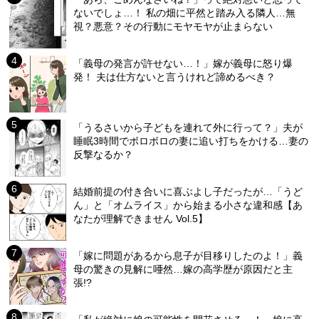
ないでしょ…！ 私の畑に平然と踏み入る隣人…無
視？悪意？その行動にモヤモヤが止まらない
「義母の発言が許せない…！」嫁が義母に怒り爆
発！ 夫は仕方ないと言うけれど諦めるべき？
「うるさいから子どもを連れて外に行って？」夫が
睡眠3時間でボロボロの妻に追い打ちをかける…妻の
反撃なるか？
結婚前提の付き合いに喜ぶよし子だったが…「うど
ん」と「オムライス」から始まる小さな違和感【あ
なたが理解できません Vol.5】
「嫁に問題があるから息子が目移りしたのよ！」義
母の驚きの見解に唖然…嫁の高学歴が原因だと主
張!?