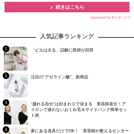
続きはこちら
sponsored by 求人ボックス
人気記事ランキング
「ピルは太る」誤解に医師が回答
注目の“アゼライン酸”、新商品
“盛れる自分”は顔まわりで決まる 美容師直伝！ア
イロンで迷わないおくれ毛＆サイドバング簡単セッ
ト術
家にある道具だけでOK！ 美容師が教えるセンター