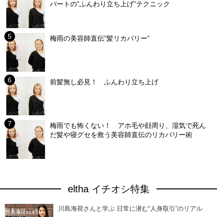
パートの”ふんわり立ち上げ”テクニック
梅雨の美容師直伝”髪リカバリー”
前髪無し必見！ ふんわり立ち上げ
梅雨でも怖くない！ アホ毛や顔周り、湿気で死ん
だ髪や寝グセを救う美容師直伝のリカバリー術
eltha イチオシ特集
川島海荷さんと学ぶ 日常に潜む“人身取引”のリアル