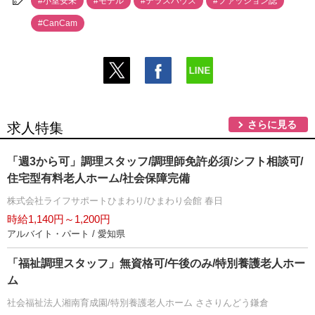
#小室安未
#モデル
#テラスハウス
#ファッション誌
#CanCam
さらに見る
求人特集
「週3から可」調理スタッフ/調理師免許必須/シフト相談可/
住宅型有料老人ホーム/社会保障完備
株式会社ライフサポートひまわり/ひまわり会館 春日
時給1,140円～1,200円
アルバイト・パート / 愛知県
「福祉調理スタッフ」無資格可/午後のみ/特別養護老人ホー
ム
社会福祉法人湘南育成園/特別養護老人ホーム ささりんどう鎌倉