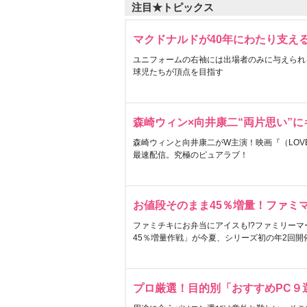
注目★トピックス
マクドナルドが40年にわたり支え
ユニフォームの右袖には出場者のみに与えられ
球児たちが頂点を目指す
森崎ウィン×向井康二“両片思い”
森崎ウィンと向井康二がW主演！映画『（LOVE S
最速配信。究極のピュアラブ！
お値段そのまま45％増量！ファミ
ファミチキにお弁当にアイスも!?ファミリーマ
45％増量作戦」が今夏、シリーズ初の年2回開
プロ厳選！目的別「おすすめPC９