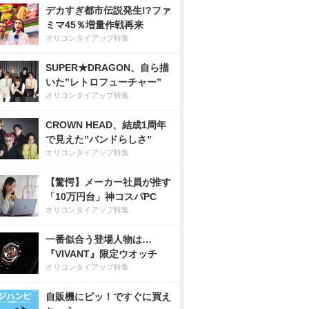
デカすぎ都市伝説発生!?ファ
ミマ45％増量作戦再来
オリコンタイアップ特集
SUPER★DRAGON、自ら描
いた”レトロフューチャー”
オリコンタイアップ特集
CROWN HEAD、結成1周年
で見えた”バンドらしさ”
オリコンタイアップ特集
【驚愕】メーカー社員が推す
「10万円台」神コスパPC
オリコンタイアップ特集
一番似合う登場人物は…
『VIVANT』限定ウオッチ
オリコンタイアップ特集
自販機にピッ！ですぐに買え