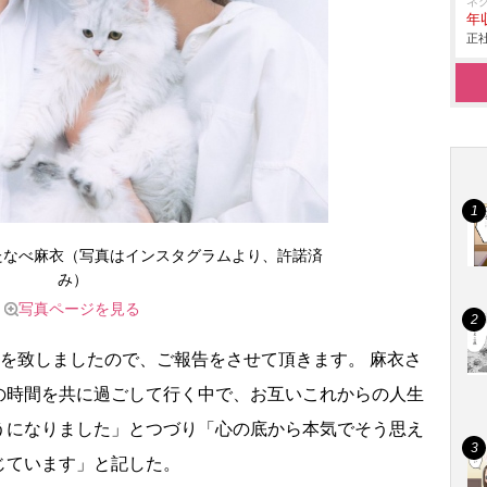
ネ
年収
正社
たなべ麻衣（写真はインスタグラムより、許諾済
み）
写真ページを見る
籍を致しましたので、ご報告をさせて頂きます。 麻衣さ
の時間を共に過ごして行く中で、お互いこれからの人生
うになりました」とつづり「心の底から本気でそう思え
じています」と記した。