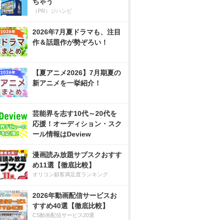
ちゃう
（PR）ジハンピ
2026年7月夏ドラマも、注目
作＆話題作が勢ぞろい！
【夏アニメ2026】7月期夏の
新アニメを一挙紹介！
芸能界を志す10代～20代を
応援！オーディション・スク
ール情報はDeview
漫画読み放題サブスクおすす
め11選【徹底比較】
オリコン顧客満足度ランキング
2026年動画配信サービスお
すすめ40選【徹底比較】
CS動画配信サービス20選