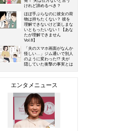
発！ 夫は仕方ないと言う
けれど諦めるべき？
ほぼ手ぶらなのに彼女の荷
物は持ちたくない？ 彼を
理解できないけど楽しまな
いともったいない！【あな
たが理解できません
Vol.8】
「夫のスマホ画面がなんか
怪しい…」ジム通いで別人
のように変わった!? 夫が
隠していた衝撃の事実とは
エンタメニュース