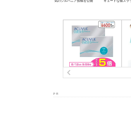
気のシルバニア投稿を公開
キュートな猫ズラ
P R