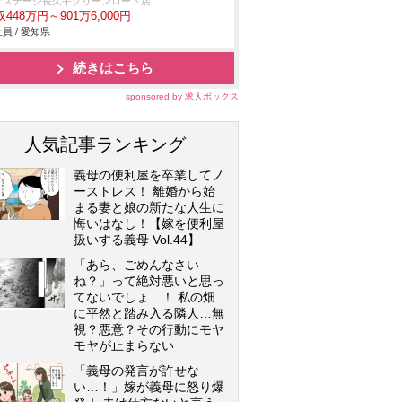
クステージ⾧久手グリーンロード店
448万円～901万6,000円
員 / 愛知県
続きはこちら
sponsored by 求人ボックス
人気記事ランキング
義母の便利屋を卒業してノ
ーストレス！ 離婚から始
まる妻と娘の新たな人生に
悔いはなし！【嫁を便利屋
扱いする義母 Vol.44】
「あら、ごめんなさい
ね？」って絶対悪いと思っ
てないでしょ…！ 私の畑
に平然と踏み入る隣人…無
視？悪意？その行動にモヤ
モヤが止まらない
「義母の発言が許せな
い…！」嫁が義母に怒り爆