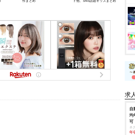
リ
作まとめ
ト他、SNS話題キッズまとめ
求
自
均
可
ネ
年収