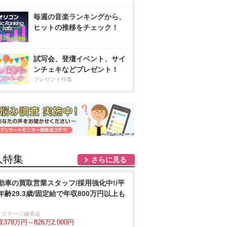
毎週の音楽ランキングから、
ヒットの推移をチェック！
試写会、登壇イベント、サイ
ンチェキなどプレゼント！
プレゼント特集
人特集
さらに見る
動車の買取営業スタッフ/採用強化中!/平
年齢29.3歳/固定給で年収800万円以上も
クステージ練馬店
378万円～826万2,000円