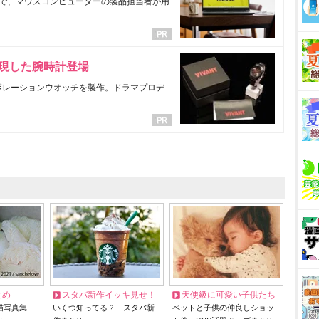
で、マウスコンピューターの製品担当者が用
表現した腕時計登場
ラボレーションウオッチを製作。ドラマプロデ
とめ
スタバ新作イッキ見せ！
天使級に可愛い子供たち
猫写真集…
いくつ知ってる？ スタバ新
ペットと子供の仲良しショッ