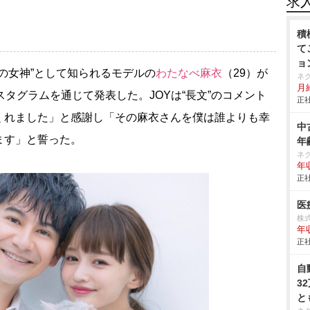
求
積
て
ョ
タの女神”として知られるモデルの
わたなべ麻衣
（29）が
ネ
月給
スタグラムを通じて発表した。JOYは“長文”のコメント
正社
くれました」と感謝し「その麻衣さんを僕は誰よりも幸
中
ます」と誓った。
年
ネ
年収
正社
医
株式
年
正社
自
3
と