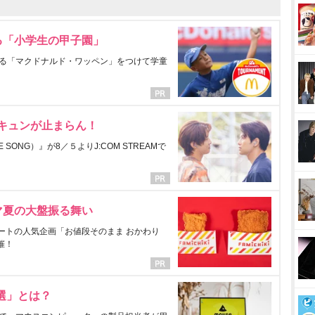
る「小学生の甲子園」
る「マクドナルド・ワッペン」をつけて学童
にキュンが止まらん！
ONG）』が8／５よりJ:COM STREAMで
マ夏の大盤振る舞い
ートの人気企画「お値段そのまま おかわり
催！
選」とは？