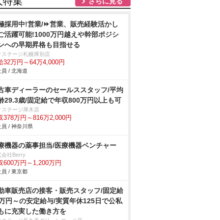
人特集
さらに見る
極採用中!営業/⏩️営業、販売経験活かし
ご活躍可能!1000万円越えや幹部ポジシ
ンへの早期昇格も目指せる
クステージ札幌厚別店
32万円～64万4,000円
員 / 北海道
古車ディーラーのセールススタッフ/平均
齢29.3歳/固定給で年収800万円以上も可
クステージ厚木店
378万円～816万2,000円
員 / 神奈川県
療機器の薬事担当/医療機器ベンチャー
会社Berry
収600万円～1,200万円
員 / 東京都
動車販売店の接客・販売スタッフ/固定給
2万円～の安定給与/実質年休125日で公私
もに充実した働き方を