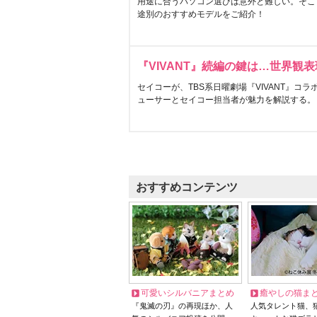
用途に合うパソコン選びは意外と難しい。そこ
途別のおすすめモデルをご紹介！
『VIVANT』続編の鍵は…世界観
セイコーが、TBS系日曜劇場『VIVANT』コ
ューサーとセイコー担当者が魅力を解説する。
おすすめコンテンツ
可愛いシルバニアまとめ
癒やしの猫ま
『鬼滅の刃』の再現ほか、人
人気タレント猫、