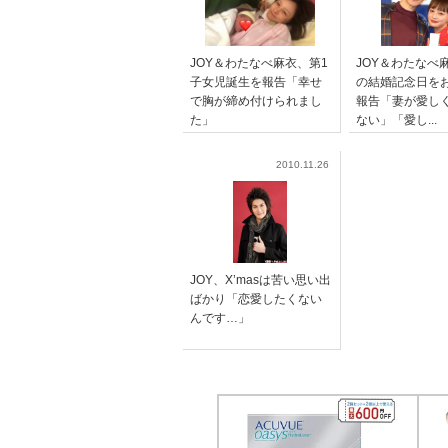
JOY＆わたなべ麻衣、第1
JOY＆わたなべ
子女児誕生を報告「幸せ
の結婚記念日を
で胸が締め付けられまし
報告「妻が愛し
た」
ない」「愛し...
2010.11.26
JOY、X’masは苦い思い出
ばかり「恋愛したくない
んです…」