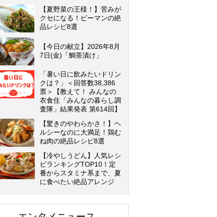
【夏野菜の王様！】苦みが
クセになる！ピーマンの絶
品レシピ8選
【今日の献立】2026年8月
7日(金)「鯛茶漬け」
「暑い日に飲みたいドリン
クは？」＜回答数38,386
票＞【教えて！ みんなの
衣食住「みんなの暮らし調
査隊」結果発表 第614回】
【驚きのやわらかさ！】ヘ
ルシーなのに大満足！鶏む
ね肉の絶品レシピ8選
【冷やしうどん】人気レシ
ピランキングTOP10！定
番からスタミナ系まで、夏
に食べたい絶品アレンジ
エンタメニュース