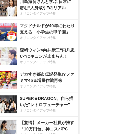
川島海荷さんと学ぶ 日常に
潜む“人身取引”のリアル
オリコンタイアップ特集
マクドナルドが40年にわたり
支える「小学生の甲子園」
オリコンタイアップ特集
森崎ウィン×向井康二“両片思
い”にキュンが止まらん！
オリコンタイアップ特集
デカすぎ都市伝説発生!?ファ
ミマ45％増量作戦再来
オリコンタイアップ特集
SUPER★DRAGON、自ら描
いた”レトロフューチャー”
オリコンタイアップ特集
【驚愕】メーカー社員が推す
「10万円台」神コスパPC