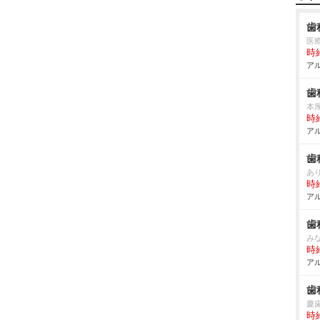
歯
医
時給
アル
歯
本
時給
アル
歯
あ
時給
アル
歯
み
時給
アル
歯
慶
時給