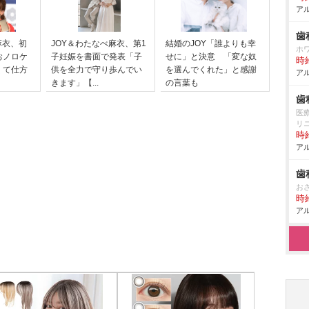
アル
歯
麻衣、初
JOY＆わたなべ麻衣、第1
結婚のJOY「誰よりも幸
ホ
おノロケ
子妊娠を書面で発表「子
せに」と決意 「変な奴
時給
くて仕方
供を全力で守り歩んでい
を選んでくれた」と感謝
アル
きます」【...
の言葉も
歯
医
リ
時給
アル
歯
お
時給
アル