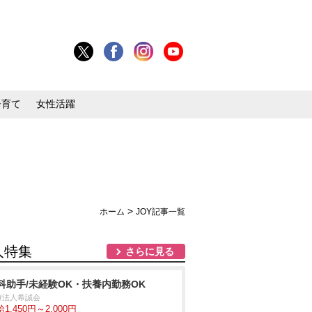
子育て
女性活躍
>
ホーム
JOY記事一覧
人特集
さらに見る
科助手/未経験OK・扶養内勤務OK
療法人希誠会
1,450円～2,000円