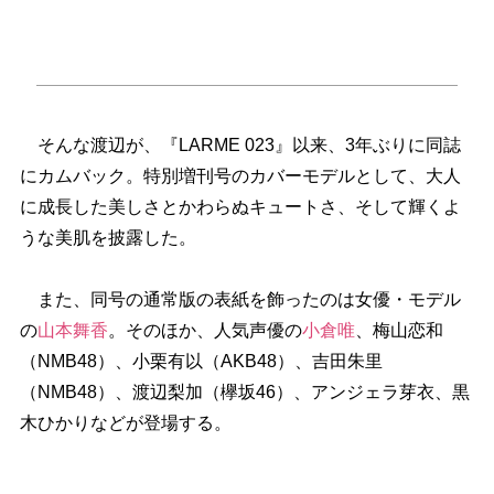
そんな渡辺が、『LARME 023』以来、3年ぶりに同誌
にカムバック。特別増刊号のカバーモデルとして、大人
に成長した美しさとかわらぬキュートさ、そして輝くよ
うな美肌を披露した。
また、同号の通常版の表紙を飾ったのは女優・モデル
の
山本舞香
。そのほか、人気声優の
小倉唯
、梅山恋和
（NMB48）、小栗有以（AKB48）、吉田朱里
（NMB48）、渡辺梨加（欅坂46）、アンジェラ芽衣、黒
木ひかりなどが登場する。