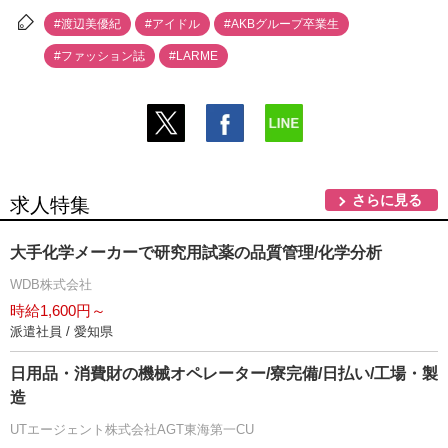
#渡辺美優紀
#アイドル
#AKBグループ卒業生
#ファッション誌
#LARME
さらに見る
求人特集
大手化学メーカーで研究用試薬の品質管理/化学分析
WDB株式会社
時給1,600円～
派遣社員 / 愛知県
日用品・消費財の機械オペレーター/寮完備/日払い/工場・製
造
UTエージェント株式会社AGT東海第一CU