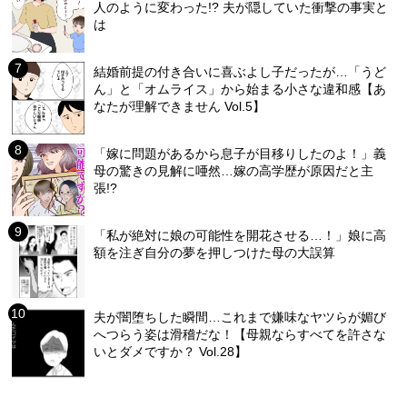
人のように変わった!? 夫が隠していた衝撃の事実と
は
結婚前提の付き合いに喜ぶよし子だったが…「うど
ん」と「オムライス」から始まる小さな違和感【あ
なたが理解できません Vol.5】
「嫁に問題があるから息子が目移りしたのよ！」義
母の驚きの見解に唖然…嫁の高学歴が原因だと主
張!?
「私が絶対に娘の可能性を開花させる…！」娘に高
額を注ぎ自分の夢を押しつけた母の大誤算
夫が闇堕ちした瞬間…これまで嫌味なヤツらが媚び
へつらう姿は滑稽だな！【母親ならすべてを許さな
いとダメですか？ Vol.28】