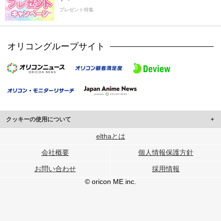
プレゼント特集
オリコングループサイト
クッキーの使用について
このサイトでは Cookie を使用して、ユーザーに合わせたコンテンツや広告の
elthaとは
表示、ソーシャル メディア機能の提供、広告の表示回数やクリック数の測定を
会社概要
個人情報保護方針
行っています。
また、ユーザーによるサイトの利用状況についても情報を収集し、ソーシャル
お問い合わせ
採用情報
メディアや広告配信、データ解析の各パートナーに提供しています。
各パートナーは、この情報とユーザーが各パートナーに提供した他の情報や、
© oricon ME inc.
ユーザーが各パートナーのサービスを使用したときに収集した他の情報を組み
合わせて使用することがあります。