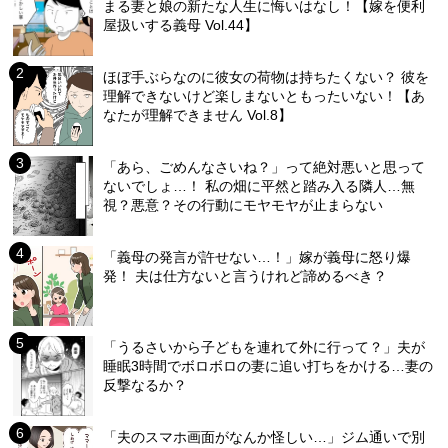
まる妻と娘の新たな人生に悔いはなし！【嫁を便利
屋扱いする義母 Vol.44】
ほぼ手ぶらなのに彼女の荷物は持ちたくない？ 彼を
理解できないけど楽しまないともったいない！【あ
なたが理解できません Vol.8】
「あら、ごめんなさいね？」って絶対悪いと思って
ないでしょ…！ 私の畑に平然と踏み入る隣人…無
視？悪意？その行動にモヤモヤが止まらない
「義母の発言が許せない…！」嫁が義母に怒り爆
発！ 夫は仕方ないと言うけれど諦めるべき？
「うるさいから子どもを連れて外に行って？」夫が
睡眠3時間でボロボロの妻に追い打ちをかける…妻の
反撃なるか？
「夫のスマホ画面がなんか怪しい…」ジム通いで別