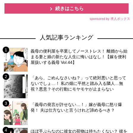
続きはこちら
sponsored by 求人ボックス
人気記事ランキング
義母の便利屋を卒業してノーストレス！ 離婚から始
まる妻と娘の新たな人生に悔いはなし！【嫁を便利
屋扱いする義母 Vol.44】
「あら、ごめんなさいね？」って絶対悪いと思って
ないでしょ…！ 私の畑に平然と踏み入る隣人…無
視？悪意？その行動にモヤモヤが止まらない
「義母の発言が許せない…！」嫁が義母に怒り爆
発！ 夫は仕方ないと言うけれど諦めるべき？
ほぼ手ぶらなのに彼女の荷物は持ちたくない？ 彼を