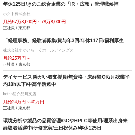
年休125日/きのこ総合企業の「IR・広報」管理職候補
ホクト株式会社
月給57万3,000円～78万8,000円
正社員 / 東京都
「経理事務」経験者募集/賞与年3回/年休117日/福利厚生
株式会社すかいらーくホールディングス
月給25万円～
正社員 / 東京都
デイサービス 障がい者支援員/無資格・未経験OK/月残業平
均10h以下/中高年活躍中
kotrio紹介品川支店
月給24万円～40万円
正社員 / 東京都
環境分析や製品の品質管理/GCやHPLC等使用/理系出身未
経験者活躍中/研修充実/土日祝休み/年休125日