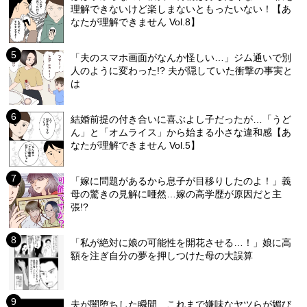
理解できないけど楽しまないともったいない！【あ
なたが理解できません Vol.8】
「夫のスマホ画面がなんか怪しい…」ジム通いで別
人のように変わった!? 夫が隠していた衝撃の事実と
は
結婚前提の付き合いに喜ぶよし子だったが…「うど
ん」と「オムライス」から始まる小さな違和感【あ
なたが理解できません Vol.5】
「嫁に問題があるから息子が目移りしたのよ！」義
母の驚きの見解に唖然…嫁の高学歴が原因だと主
張!?
「私が絶対に娘の可能性を開花させる…！」娘に高
額を注ぎ自分の夢を押しつけた母の大誤算
夫が闇堕ちした瞬間…これまで嫌味なヤツらが媚び