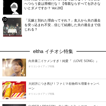
へつらう姿は滑稽だな！【母親ならすべてを許さな
いとダメですか？ Vol.28】
「元嫁と別れた理由ってそれ？」友人から夫の過去
を突っ込まれ不安…信じて結婚した夫の過去まで信
じれる？
eltha イチオシ特集
向井康二イケメンすぎ！純愛『（LOVE SONG）』
オリコンタイアップ特集
大好評につき再び！ファミマ名物45％増量キャンペ
ーン
オリコンタイアップ特集