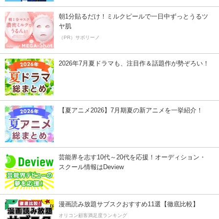
朝1分貼るだけ！ミルクピールで一日中ずっとうるツ
ヤ肌
（PR）サボリーノ
2026年7月夏ドラマも、注目作＆話題作が勢ぞろい！
【夏アニメ2026】7月期夏の新アニメを一挙紹介！
芸能界を志す10代～20代を応援！オーディション・
スクール情報はDeview
漫画読み放題サブスクおすすめ11選【徹底比較】
オリコン顧客満足度ランキング