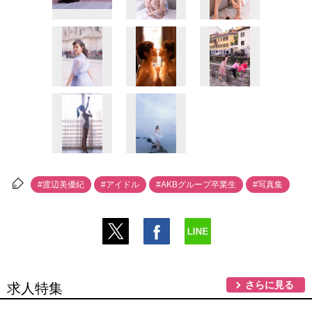
#渡辺美優紀
#アイドル
#AKBグループ卒業生
#写真集
さらに見る
求人特集