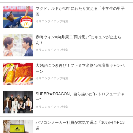
マクドナルドが40年にわたり支える「小学生の甲子
園」
オリコンタイアップ特集
森崎ウィン×向井康二“両片思い”にキュンが止まら
ん！
オリコンタイアップ特集
大好評につき再び！ファミマ名物45％増量キャンペ
ーン
オリコンタイアップ特集
SUPER★DRAGON、自ら描いた”レトロフューチャ
ー”
オリコンタイアップ特集
パソコンメーカー社員が本気で選ぶ「10万円台PC3
選」