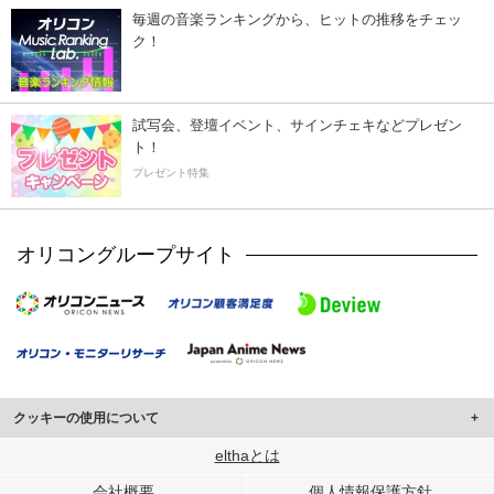
毎週の音楽ランキングから、ヒットの推移をチェッ
ク！
試写会、登壇イベント、サインチェキなどプレゼン
ト！
プレゼント特集
オリコングループサイト
クッキーの使用について
このサイトでは Cookie を使用して、ユーザーに合わせたコンテンツや広告の
elthaとは
表示、ソーシャル メディア機能の提供、広告の表示回数やクリック数の測定を
会社概要
個人情報保護方針
行っています。