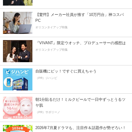
【驚愕】メーカー社員が推す「10万円台」神コスパ
PC
オリコンタイアップ特集
『VIVANT』限定ウオッチ、プロデューサーの感想は
オリコンタイアップ特集
自販機にピッ！ですぐに買えちゃう
（PR）ジハンピ
朝1分貼るだけ！ミルクピールで一日中ずっとうるツ
ヤ肌
（PR）サボリーノ
2026年7月夏ドラマも、注目作＆話題作が勢ぞろい！