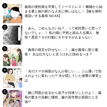
義母の便利屋を卒業してノーストレス！ 離婚から始
まる妻と娘の新たな人生に悔いはなし！【嫁を便利
屋扱いする義母 Vol.44】
「あら、ごめんなさいね？」って絶対悪いと思って
ないでしょ…！ 私の畑に平然と踏み入る隣人…無
視？悪意？その行動にモヤモヤが止まらない
「義母の発言が許せない…！」嫁が義母に怒り爆
発！ 夫は仕方ないと言うけれど諦めるべき？
「夫のスマホ画面がなんか怪しい…」ジム通いで別
人のように変わった!? 夫が隠していた衝撃の事実と
は
「嫁に問題があるから息子が目移りしたのよ！」義
母の驚きの見解に唖然…嫁の高学歴が原因だと主
張!?