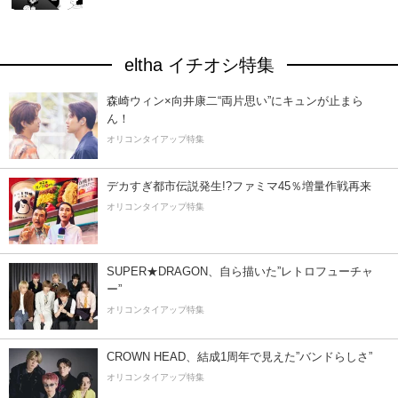
eltha イチオシ特集
森崎ウィン×向井康二“両片思い”にキュンが止まら
ん！
オリコンタイアップ特集
デカすぎ都市伝説発生!?ファミマ45％増量作戦再来
オリコンタイアップ特集
SUPER★DRAGON、自ら描いた”レトロフューチャ
ー”
オリコンタイアップ特集
CROWN HEAD、結成1周年で見えた”バンドらしさ”
オリコンタイアップ特集