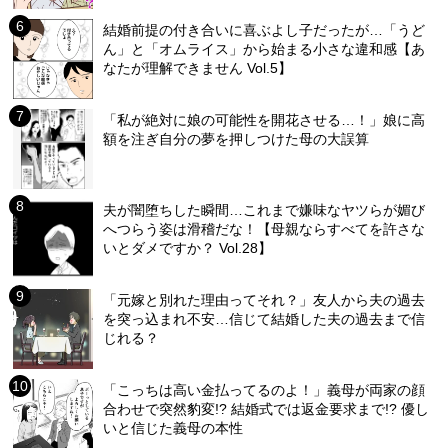
結婚前提の付き合いに喜ぶよし子だったが…「うど
ん」と「オムライス」から始まる小さな違和感【あ
なたが理解できません Vol.5】
「私が絶対に娘の可能性を開花させる…！」娘に高
額を注ぎ自分の夢を押しつけた母の大誤算
夫が闇堕ちした瞬間…これまで嫌味なヤツらが媚び
へつらう姿は滑稽だな！【母親ならすべてを許さな
いとダメですか？ Vol.28】
「元嫁と別れた理由ってそれ？」友人から夫の過去
を突っ込まれ不安…信じて結婚した夫の過去まで信
じれる？
「こっちは高い金払ってるのよ！」義母が両家の顔
合わせで突然豹変!? 結婚式では返金要求まで!? 優し
いと信じた義母の本性