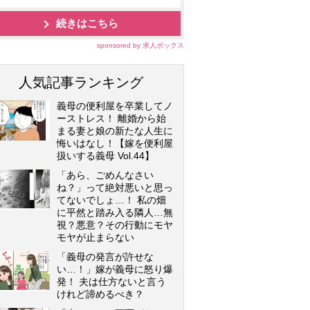
続きはこちら
sponsored by 求人ボックス
人気記事ランキング
義母の便利屋を卒業してノ
ーストレス！ 離婚から始
まる妻と娘の新たな人生に
悔いはなし！【嫁を便利屋
扱いする義母 Vol.44】
「あら、ごめんなさい
ね？」って絶対悪いと思っ
てないでしょ…！ 私の畑
に平然と踏み入る隣人…無
視？悪意？その行動にモヤ
モヤが止まらない
「義母の発言が許せな
い…！」嫁が義母に怒り爆
発！ 夫は仕方ないと言う
けれど諦めるべき？