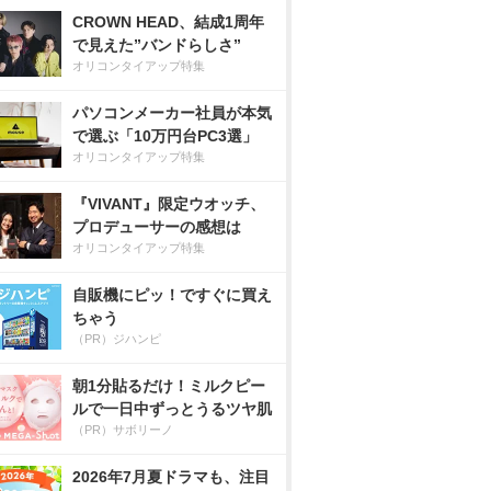
CROWN HEAD、結成1周年
で見えた”バンドらしさ”
オリコンタイアップ特集
パソコンメーカー社員が本気
で選ぶ「10万円台PC3選」
オリコンタイアップ特集
『VIVANT』限定ウオッチ、
プロデューサーの感想は
オリコンタイアップ特集
自販機にピッ！ですぐに買え
ちゃう
（PR）ジハンピ
朝1分貼るだけ！ミルクピー
ルで一日中ずっとうるツヤ肌
（PR）サボリーノ
2026年7月夏ドラマも、注目