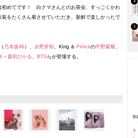
初めてです！ 白クマさんとのお茶会、すっごくかわ
衣装をたくさん着させていただき、新鮮で楽しかったで
（
乃木坂46
）、
永野芽郁
、King ＆
Prince
の
平野紫耀
、
奈
・
森田ひかる
、
BTS
らが登場する。
登