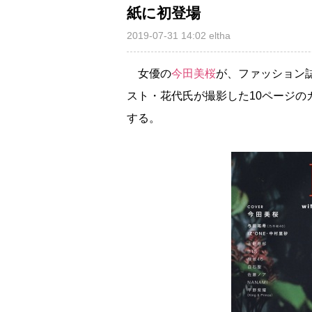
紙に初登場
2019-07-31 14:02
eltha
女優の
今田美桜
が、ファッション誌
スト・花代氏が撮影した10ページ
する。