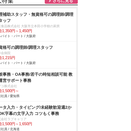
人特集
さらに見る
理補助スタッフ・無資格可の調理師/調理
タッフ
阪食品株式会社 大阪市立本田小学校の厨房
1,350円～1,450円
バイト・パート / 大阪府
資格可の調理師/調理スタッフ
寿会病院
1,215円
バイト・パート / 大阪府
般事務・OA事務/若干の時短相談可能 教
運営サポート事務
デコ株式会社
1,500円～
社員 / 愛知県
ータ入力・タイピング/未経験歓迎週2か
OK字幕の文字入力 コツもく事務
式会社ラブキャリア
1,500円～1,650円
社員 / 北海道