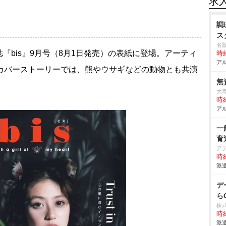
求
調
ス
名
『bis』9月号（8月1日発売）の表紙に登場。アーティ
時給
アル
のカバーストーリーでは、熊やウサギなどの動物とも共演
無
大
時給
アル
一
育
ア
時給
派遣
デ
ら
株
時給
派遣