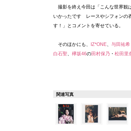
撮影を終え今田は「こんな世界観は
いかったです レースやシフォンの
す！」とコメントを寄せている。
そのほかにも、
IZ*ONE
、
与田祐希
白石聖
、
欅坂46
の
田村保乃
・
松田里
関連写真