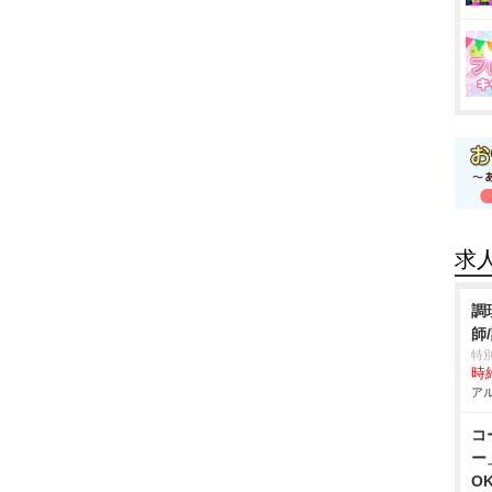
求
調
師
特
時給
アル
コ
ー
O