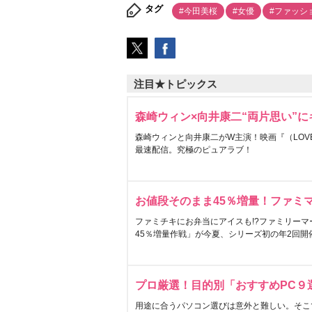
タグ
#今田美桜
#女優
#ファッシ
注目★トピックス
森崎ウィン×向井康二“両片思い”
森崎ウィンと向井康二がW主演！映画『（LOVE S
最速配信。究極のピュアラブ！
お値段そのまま45％増量！ファミ
ファミチキにお弁当にアイスも!?ファミリーマ
45％増量作戦」が今夏、シリーズ初の年2回開
プロ厳選！目的別「おすすめPC９
用途に合うパソコン選びは意外と難しい。そこ