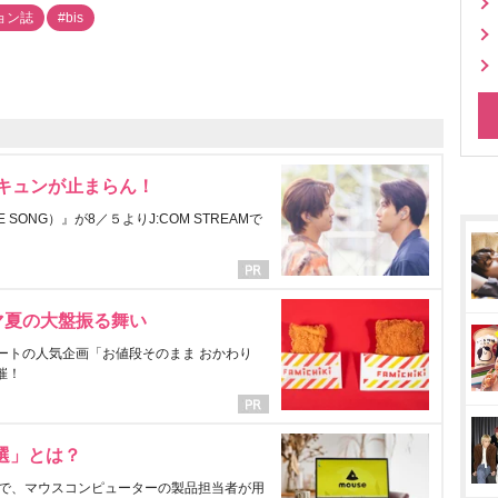
ョン誌
#bis
にキュンが止まらん！
ONG）』が8／５よりJ:COM STREAMで
マ夏の大盤振る舞い
ートの人気企画「お値段そのまま おかわり
催！
選」とは？
で、マウスコンピューターの製品担当者が用