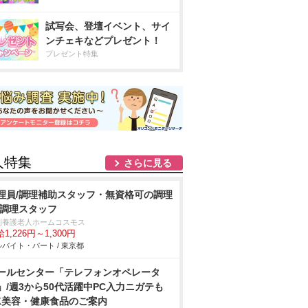
試写会、登壇イベント、サイ
ンチェキなどプレゼント！
プレゼント特集
人特集
さらに見る
理員/調理補助スタッフ・無資格可の調理
/調理スタッフ
別養護老人ホームコスモス
1,226円～1,300円
バイト・パート / 東京都
ールセンター「テレフォンオペレータ
」/週3から50代活躍中PC入力ニガテも
K美容・健康食品のご案内