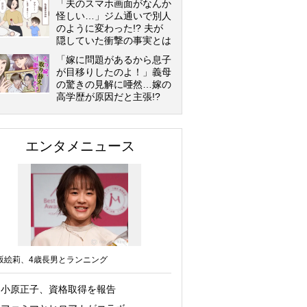
「夫のスマホ画面がなんか
怪しい…」ジム通いで別人
のように変わった!? 夫が
隠していた衝撃の事実とは
「嫁に問題があるから息子
が目移りしたのよ！」義母
の驚きの見解に唖然…嫁の
高学歴が原因だと主張!?
エンタメニュース
坂絵莉、4歳長男とランニング
小原正子、資格取得を報告