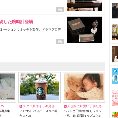
表現した腕時計登場
ラボレーションウオッチを製作。ドラマプロデ
とめ
スタバ新作イッキ見せ！
天使級に可愛い子供たち
猫写真集…
いくつ知ってる？ スタバ新
ペットと子供の仲良しショッ
リ
作まとめ
ト他、SNS話題キッズまとめ