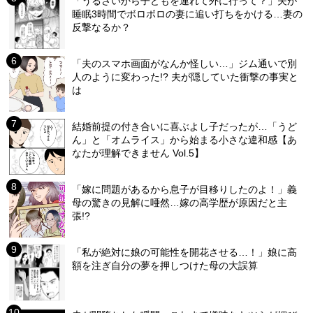
「うるさいから子どもを連れて外に行って？」夫が
睡眠3時間でボロボロの妻に追い打ちをかける…妻の
反撃なるか？
「夫のスマホ画面がなんか怪しい…」ジム通いで別
人のように変わった!? 夫が隠していた衝撃の事実と
は
結婚前提の付き合いに喜ぶよし子だったが…「うど
ん」と「オムライス」から始まる小さな違和感【あ
なたが理解できません Vol.5】
「嫁に問題があるから息子が目移りしたのよ！」義
母の驚きの見解に唖然…嫁の高学歴が原因だと主
張!?
「私が絶対に娘の可能性を開花させる…！」娘に高
額を注ぎ自分の夢を押しつけた母の大誤算