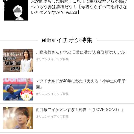
夫が闇堕ちした瞬間…これまで嫌味なヤツらが媚び
へつらう姿は滑稽だな！【母親ならすべてを許さな
いとダメですか？ Vol.28】
eltha イチオシ特集
川島海荷さんと学ぶ 日常に潜む“人身取引”のリアル
オリコンタイアップ特集
マクドナルドが40年にわたり支える「小学生の甲子
園」
オリコンタイアップ特集
向井康二イケメンすぎ！純愛『（LOVE SONG）』
オリコンタイアップ特集