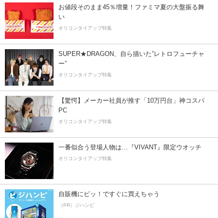
お値段そのまま45％増量！ファミマ夏の大盤振る舞
い
オリコンタイアップ特集
SUPER★DRAGON、自ら描いた”レトロフューチャ
ー”
オリコンタイアップ特集
【驚愕】メーカー社員が推す「10万円台」神コスパ
PC
オリコンタイアップ特集
一番似合う登場人物は…『VIVANT』限定ウオッチ
オリコンタイアップ特集
自販機にピッ！ですぐに買えちゃう
（PR）ジハンピ