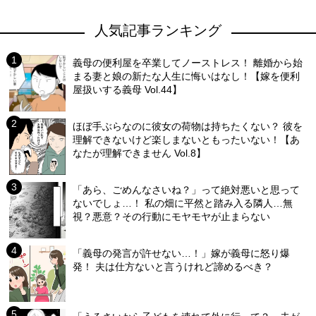
人気記事ランキング
義母の便利屋を卒業してノーストレス！ 離婚から始
まる妻と娘の新たな人生に悔いはなし！【嫁を便利
屋扱いする義母 Vol.44】
ほぼ手ぶらなのに彼女の荷物は持ちたくない？ 彼を
理解できないけど楽しまないともったいない！【あ
なたが理解できません Vol.8】
「あら、ごめんなさいね？」って絶対悪いと思って
ないでしょ…！ 私の畑に平然と踏み入る隣人…無
視？悪意？その行動にモヤモヤが止まらない
「義母の発言が許せない…！」嫁が義母に怒り爆
発！ 夫は仕方ないと言うけれど諦めるべき？