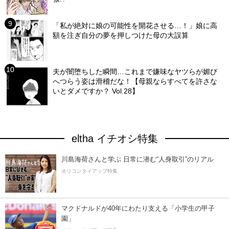
「私が絶対に娘の可能性を開花させる…！」娘に高
額を注ぎ自分の夢を押しつけた母の大誤算
夫が闇堕ちした瞬間…これまで嫌味なヤツらが媚び
へつらう姿は滑稽だな！【母親ならすべてを許さな
いとダメですか？ Vol.28】
eltha イチオシ特集
川島海荷さんと学ぶ 日常に潜む“人身取引”のリアル
オリコンタイアップ特集
マクドナルドが40年にわたり支える「小学生の甲子
園」