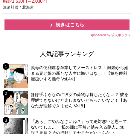
時給1,630円～2,038円
派遣社員 / 北海道
続きはこちら
sponsored by 求人ボックス
人気記事ランキング
義母の便利屋を卒業してノーストレス！ 離婚から始
まる妻と娘の新たな人生に悔いはなし！【嫁を便利
屋扱いする義母 Vol.44】
ほぼ手ぶらなのに彼女の荷物は持ちたくない？ 彼を
理解できないけど楽しまないともったいない！【あ
なたが理解できません Vol.8】
「あら、ごめんなさいね？」って絶対悪いと思って
ないでしょ…！ 私の畑に平然と踏み入る隣人…無
視？悪意？その行動にモヤモヤが止まらない