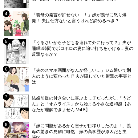
「義母の発言が許せない…！」嫁が義母に怒り爆
発！ 夫は仕方ないと言うけれど諦めるべき？
「うるさいから子どもを連れて外に行って？」夫が
睡眠3時間でボロボロの妻に追い打ちをかける…妻の
反撃なるか？
「夫のスマホ画面がなんか怪しい…」ジム通いで別
人のように変わった!? 夫が隠していた衝撃の事実と
は
結婚前提の付き合いに喜ぶよし子だったが…「うど
ん」と「オムライス」から始まる小さな違和感【あ
なたが理解できません Vol.5】
「嫁に問題があるから息子が目移りしたのよ！」義
母の驚きの見解に唖然…嫁の高学歴が原因だと主
張!?