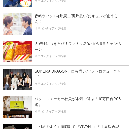
オリコンタイアップ特集
森崎ウィン×向井康二“両片思い”にキュンが止まら
ん！
オリコンタイアップ特集
大好評につき再び！ファミマ名物45％増量キャンペ
ーン
オリコンタイアップ特集
SUPER★DRAGON、自ら描いた”レトロフューチャ
ー”
オリコンタイアップ特集
パソコンメーカー社員が本気で選ぶ「10万円台PC3
選」
オリコンタイアップ特集
「別班のよう」腕時計で『VIVANT』の世界観再現