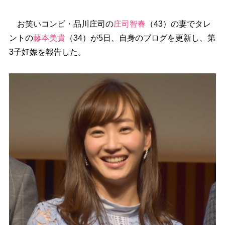
お笑いコンビ・品川庄司の
庄司智春
（43）の妻でタレ
ントの
藤本美貴
（34）が5日、自身のブログを更新し、第
3子妊娠を報告した。