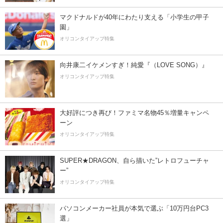
マクドナルドが40年にわたり支える「小学生の甲子
園」
オリコンタイアップ特集
向井康二イケメンすぎ！純愛『（LOVE SONG）』
オリコンタイアップ特集
大好評につき再び！ファミマ名物45％増量キャンペ
ーン
オリコンタイアップ特集
SUPER★DRAGON、自ら描いた”レトロフューチャ
ー”
オリコンタイアップ特集
パソコンメーカー社員が本気で選ぶ「10万円台PC3
選」