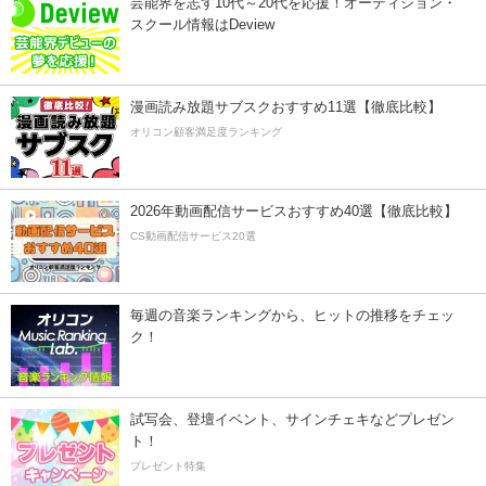
芸能界を志す10代～20代を応援！オーディション・
スクール情報はDeview
漫画読み放題サブスクおすすめ11選【徹底比較】
オリコン顧客満足度ランキング
2026年動画配信サービスおすすめ40選【徹底比較】
CS動画配信サービス20選
毎週の音楽ランキングから、ヒットの推移をチェッ
ク！
試写会、登壇イベント、サインチェキなどプレゼン
ト！
プレゼント特集