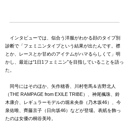
インタビューでは、似合う洋服がわかる顔のタイプ別
診断で「フェミニンタイプという結果が出たんです。襟
とか、レースとか甘めのアイテムがハマるらしくて」明
かし、最近は“1日1フェミニン”を目指していることを語っ
た。
同号にはそのほか、矢作穂香、川村壱馬＆吉野北人
（THE RAMPAGE from EXILE TRIBE）、神尾楓珠、鈴
木康介、レギュラーモデルの堀未央奈（乃木坂46）、今
泉佑唯、齊藤京子（日向坂46）などが登場。表紙を飾っ
たのは女優の桐谷美玲。