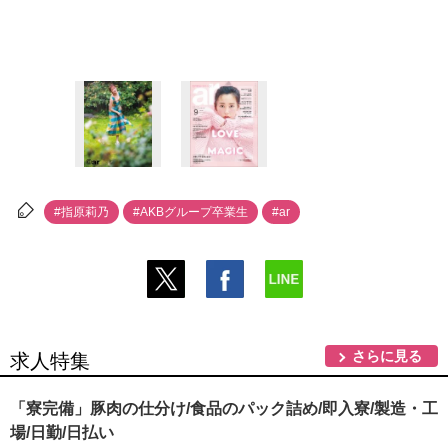
#指原莉乃
#AKBグループ卒業生
#ar
さらに見る
求人特集
「寮完備」豚肉の仕分け/食品のパック詰め/即入寮/製造・工
場/日勤/日払い