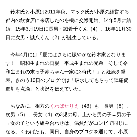
鈴木氏と小原は2011年秋、マック氏が小原の経営する
都内の飲食店に来店したのを機に交際開始、14年5月に結
婚。15年3月19日に長男・誠希千くん（4）、16年11月30
日に次男・誠八くん（2）が誕生している。
今年4月には「夏にはさらに賑やかな鈴木家となりま
す！ 昭和生まれの両親 平成生まれの兄弟 そして令
和生まれの末っ子赤ちゃん一家に3時代！」と妊娠を発
表。きのう10日のブログでは「破水してもらって陣痛促
進剤を点滴」と状況を伝えていた。
ちなみに、相方の
くわばたりえ
（43）も、長男（8）、
次男（5）、長女（4）の3児の母。上から男の子→男の子
→女の子という組み合わせは、偶然だがコンビで同じに
なる。くわばたも、同日、自身のブログを通じて、小原