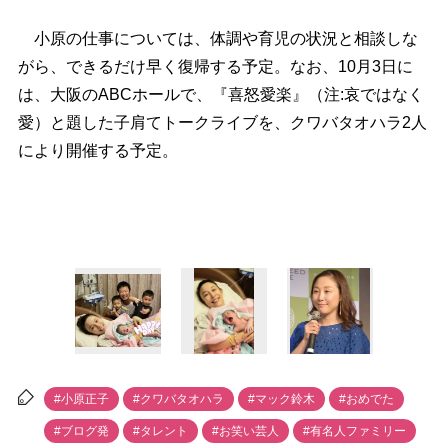
小原の仕事については、体調や育児の状況と相談しな
がら、できるだけ早く復帰する予定。なお、10月3日に
は、大阪のABCホールで、『喜怒愛楽』（注:哀ではなく
愛）と題した子肩てトークライブを、クワバタオハラ2人
により開催する予定。
#小原正子
#クワバタオハラ
#マック鈴木
#おめでた
#ブログ発
#タレント
#お笑い芸人
#有名人ファミリー