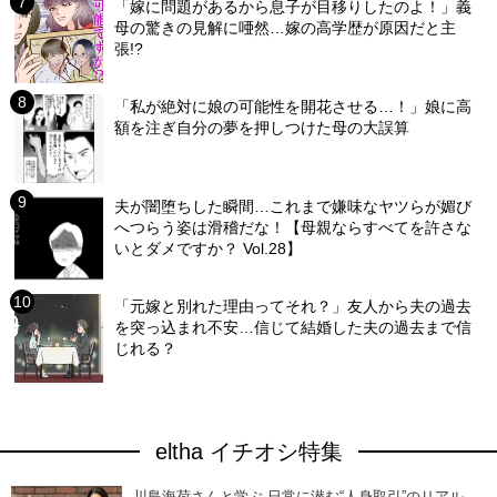
「嫁に問題があるから息子が目移りしたのよ！」義
母の驚きの見解に唖然…嫁の高学歴が原因だと主
張!?
「私が絶対に娘の可能性を開花させる…！」娘に高
額を注ぎ自分の夢を押しつけた母の大誤算
夫が闇堕ちした瞬間…これまで嫌味なヤツらが媚び
へつらう姿は滑稽だな！【母親ならすべてを許さな
いとダメですか？ Vol.28】
「元嫁と別れた理由ってそれ？」友人から夫の過去
を突っ込まれ不安…信じて結婚した夫の過去まで信
じれる？
eltha イチオシ特集
川島海荷さんと学ぶ 日常に潜む“人身取引”のリアル