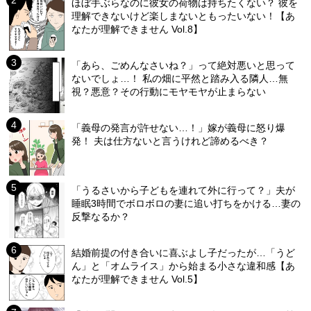
ほぼ手ぶらなのに彼女の荷物は持ちたくない？ 彼を
理解できないけど楽しまないともったいない！【あ
なたが理解できません Vol.8】
「あら、ごめんなさいね？」って絶対悪いと思って
ないでしょ…！ 私の畑に平然と踏み入る隣人…無
視？悪意？その行動にモヤモヤが止まらない
「義母の発言が許せない…！」嫁が義母に怒り爆
発！ 夫は仕方ないと言うけれど諦めるべき？
「うるさいから子どもを連れて外に行って？」夫が
睡眠3時間でボロボロの妻に追い打ちをかける…妻の
反撃なるか？
結婚前提の付き合いに喜ぶよし子だったが…「うど
ん」と「オムライス」から始まる小さな違和感【あ
なたが理解できません Vol.5】