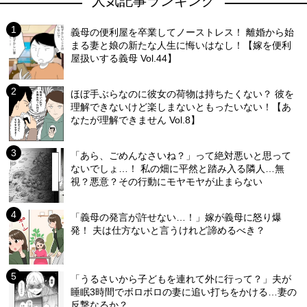
人気記事ランキング
義母の便利屋を卒業してノーストレス！ 離婚から始
まる妻と娘の新たな人生に悔いはなし！【嫁を便利
屋扱いする義母 Vol.44】
ほぼ手ぶらなのに彼女の荷物は持ちたくない？ 彼を
理解できないけど楽しまないともったいない！【あ
なたが理解できません Vol.8】
「あら、ごめんなさいね？」って絶対悪いと思って
ないでしょ…！ 私の畑に平然と踏み入る隣人…無
視？悪意？その行動にモヤモヤが止まらない
「義母の発言が許せない…！」嫁が義母に怒り爆
発！ 夫は仕方ないと言うけれど諦めるべき？
「うるさいから子どもを連れて外に行って？」夫が
睡眠3時間でボロボロの妻に追い打ちをかける…妻の
反撃なるか？