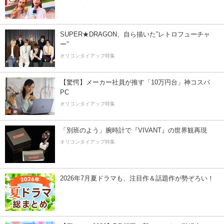
SUPER★DRAGON、自ら描いた”レトロフューチャ
ー”
オリコンタイアップ特集
【驚愕】メーカー社員が推す「10万円台」神コスパ
PC
オリコンタイアップ特集
「別班のよう」腕時計で『VIVANT』の世界観再現
オリコンタイアップ特集
2026年7月夏ドラマも、注目作＆話題作が勢ぞろい！