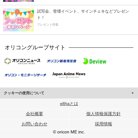
試写会、登壇イベント、サインチェキなどプレゼン
ト！
プレゼント特集
オリコングループサイト
クッキーの使用について
このサイトでは Cookie を使用して、ユーザーに合わせたコンテンツや広告の
elthaとは
表示、ソーシャル メディア機能の提供、広告の表示回数やクリック数の測定を
会社概要
個人情報保護方針
行っています。
また、ユーザーによるサイトの利用状況についても情報を収集し、ソーシャル
お問い合わせ
採用情報
メディアや広告配信、データ解析の各パートナーに提供しています。
各パートナーは、この情報とユーザーが各パートナーに提供した他の情報や、
© oricon ME inc.
ユーザーが各パートナーのサービスを使用したときに収集した他の情報を組み