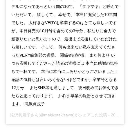
デルになってあっという間の10年。 『タキマキ』と呼んで
いただいて、 嬉しくて、 幸せで、 本当に充実した10年間
でした。 大好きなVERYを卒業するのはとても寂しいです
が、本日発売の10月号を含めての3号分、私なりに全力で
頑張りたいと思いますので、最後まで応援していただけた
ら嬉しいです。 そして、 何も出来ない私を支えてくださ
ったVERY編集部の皆様、 関係者の皆様、 また何より い
つも応援してくださった読者の皆様には 本当に感謝の気持
ちで一杯です。 本当に本当に…ありがとうございました！
感謝の気持ちは言い尽くせないほどですが、卒業号となる
12月号、 またSNS等を通しまして、後日改めてお伝えでき
たらと思っております。 まずは 卒業の報告とさせて頂き
ます。 滝沢眞規子
滝沢眞規子
さん(@makikotakizawa)がシェアした投稿 -
2019年 9月月5日午後7時07分PDT