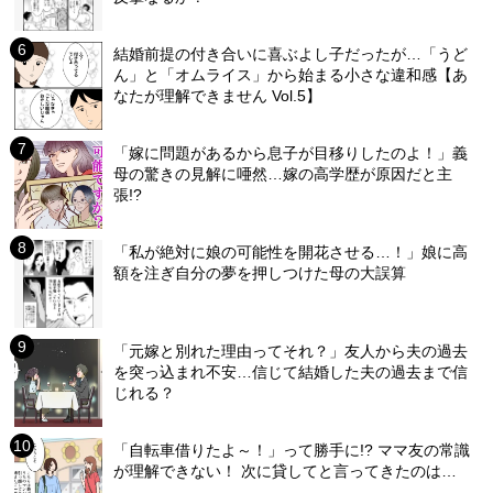
結婚前提の付き合いに喜ぶよし子だったが…「うど
ん」と「オムライス」から始まる小さな違和感【あ
なたが理解できません Vol.5】
「嫁に問題があるから息子が目移りしたのよ！」義
母の驚きの見解に唖然…嫁の高学歴が原因だと主
張!?
「私が絶対に娘の可能性を開花させる…！」娘に高
額を注ぎ自分の夢を押しつけた母の大誤算
「元嫁と別れた理由ってそれ？」友人から夫の過去
を突っ込まれ不安…信じて結婚した夫の過去まで信
じれる？
「自転車借りたよ～！」って勝手に!? ママ友の常識
が理解できない！ 次に貸してと言ってきたのは…