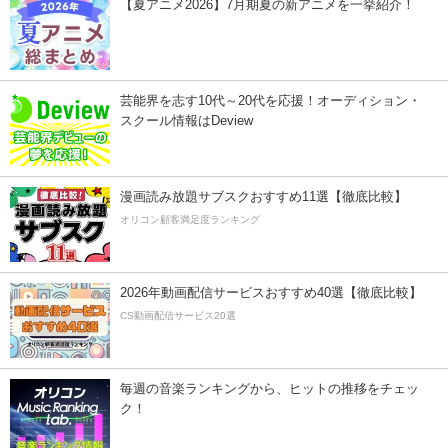
【夏アニメ2026】7月期夏の新アニメを一挙紹介！
芸能界を志す10代～20代を応援！オーディション・
スクール情報はDeview
漫画読み放題サブスクおすすめ11選【徹底比較】
オリコン顧客満足度ランキング
2026年動画配信サービスおすすめ40選【徹底比較】
CS動画配信サービス20選
毎週の音楽ランキングから、ヒットの推移をチェッ
ク！