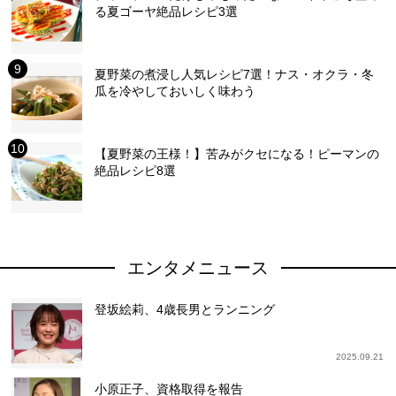
る夏ゴーヤ絶品レシピ3選
夏野菜の煮浸し人気レシピ7選！ナス・オクラ・冬
瓜を冷やしておいしく味わう
【夏野菜の王様！】苦みがクセになる！ピーマンの
絶品レシピ8選
エンタメニュース
登坂絵莉、4歳長男とランニング
2025.09.21
小原正子、資格取得を報告