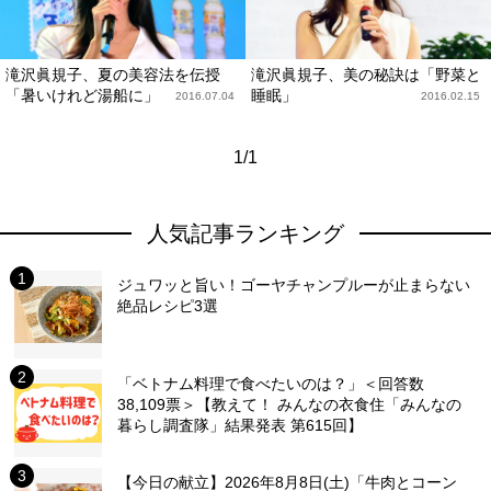
滝沢眞規子、夏の美容法を伝授
滝沢眞規子、美の秘訣は「野菜と
「暑いけれど湯船に」
睡眠」
2016.07.04
2016.02.15
1/1
人気記事ランキング
ジュワッと旨い！ゴーヤチャンプルーが止まらない
絶品レシピ3選
「ベトナム料理で食べたいのは？」＜回答数
38,109票＞【教えて！ みんなの衣食住「みんなの
暮らし調査隊」結果発表 第615回】
【今日の献立】2026年8月8日(土)「牛肉とコーン