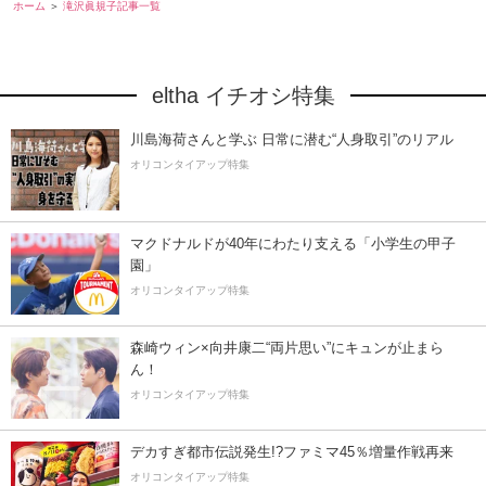
ホーム
滝沢眞規子記事一覧
eltha イチオシ特集
川島海荷さんと学ぶ 日常に潜む“人身取引”のリアル
オリコンタイアップ特集
マクドナルドが40年にわたり支える「小学生の甲子
園」
オリコンタイアップ特集
森崎ウィン×向井康二“両片思い”にキュンが止まら
ん！
オリコンタイアップ特集
デカすぎ都市伝説発生!?ファミマ45％増量作戦再来
オリコンタイアップ特集