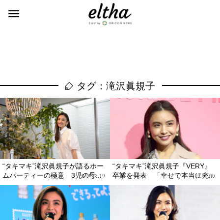
タグ：滝沢眞規子
“タキマキ”滝沢眞規子が語るホー
“タキマキ”滝沢眞規子『VERY』
ムパーティーの極意 3児の母...
卒業を発表 「幸せで本当に充...
2019.12.19
2019.09.06