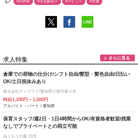
#武井咲
#河北麻友子
#デビュー
#女優
さらに見る
求人特集
倉庫での荷物の仕分け/シフト自由/髪型・髪色自由/日払い
OK/土日祝休みあり
株式会社ディプライ/愛知県小牧市新小木
時給1,200円～1,500円
アルバイト・パート / 愛知県
保育スタッフ/週2日・1日4時間からOK/有資格者歓迎/残業
なしでプライベートとの両立可能
ぬくもりの森 北光