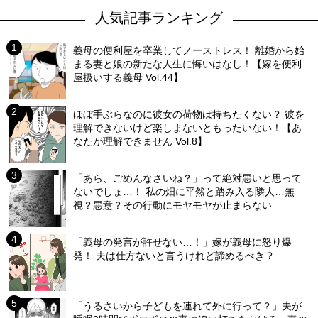
人気記事ランキング
義母の便利屋を卒業してノーストレス！ 離婚から始
まる妻と娘の新たな人生に悔いはなし！【嫁を便利
屋扱いする義母 Vol.44】
ほぼ手ぶらなのに彼女の荷物は持ちたくない？ 彼を
理解できないけど楽しまないともったいない！【あ
なたが理解できません Vol.8】
「あら、ごめんなさいね？」って絶対悪いと思って
ないでしょ…！ 私の畑に平然と踏み入る隣人…無
視？悪意？その行動にモヤモヤが止まらない
「義母の発言が許せない…！」嫁が義母に怒り爆
発！ 夫は仕方ないと言うけれど諦めるべき？
「うるさいから子どもを連れて外に行って？」夫が