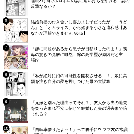
睡眠3時間でボロボロの妻に追い打ちをかける…妻の
反撃なるか？
結婚前提の付き合いに喜ぶよし子だったが…「うど
ん」と「オムライス」から始まる小さな違和感【あ
なたが理解できません Vol.5】
「嫁に問題があるから息子が目移りしたのよ！」義
母の驚きの見解に唖然…嫁の高学歴が原因だと主
張!?
「私が絶対に娘の可能性を開花させる…！」娘に高
額を注ぎ自分の夢を押しつけた母の大誤算
「元嫁と別れた理由ってそれ？」友人から夫の過去
を突っ込まれ不安…信じて結婚した夫の過去まで信
じれる？
「自転車借りたよ～！」って勝手に!? ママ友の常識