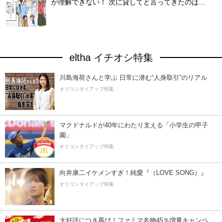
が理解できない！ 次に貸してと言ってきたのは…
eltha イチオシ特集
川島海荷さんと学ぶ 日常に潜む“人身取引”のリアル
オリコンタイアップ特集
マクドナルドが40年にわたり支える「小学生の甲子
園」
オリコンタイアップ特集
向井康二イケメンすぎ！純愛『（LOVE SONG）』
オリコンタイアップ特集
大好評につき再び！ファミマ名物45％増量キャンペ