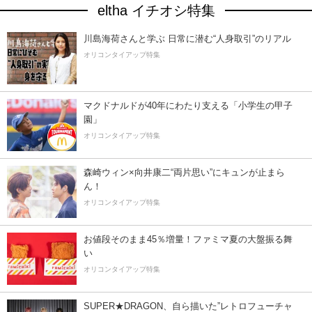
eltha イチオシ特集
川島海荷さんと学ぶ 日常に潜む“人身取引”のリアル
オリコンタイアップ特集
マクドナルドが40年にわたり支える「小学生の甲子
園」
オリコンタイアップ特集
森崎ウィン×向井康二“両片思い”にキュンが止まら
ん！
オリコンタイアップ特集
お値段そのまま45％増量！ファミマ夏の大盤振る舞
い
オリコンタイアップ特集
SUPER★DRAGON、自ら描いた”レトロフューチャ