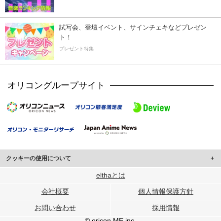
試写会、登壇イベント、サインチェキなどプレゼン
ト！
プレゼント特集
オリコングループサイト
クッキーの使用について
このサイトでは Cookie を使用して、ユーザーに合わせたコンテンツや広告の
elthaとは
表示、ソーシャル メディア機能の提供、広告の表示回数やクリック数の測定を
会社概要
個人情報保護方針
行っています。
また、ユーザーによるサイトの利用状況についても情報を収集し、ソーシャル
お問い合わせ
採用情報
メディアや広告配信、データ解析の各パートナーに提供しています。
各パートナーは、この情報とユーザーが各パートナーに提供した他の情報や、
© oricon ME inc.