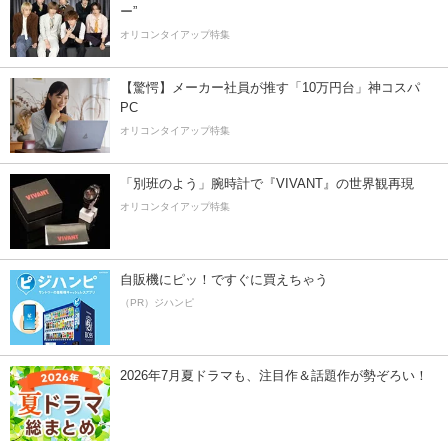
ー”
オリコンタイアップ特集
【驚愕】メーカー社員が推す「10万円台」神コスパ
PC
オリコンタイアップ特集
「別班のよう」腕時計で『VIVANT』の世界観再現
オリコンタイアップ特集
自販機にピッ！ですぐに買えちゃう
（PR）ジハンピ
2026年7月夏ドラマも、注目作＆話題作が勢ぞろい！