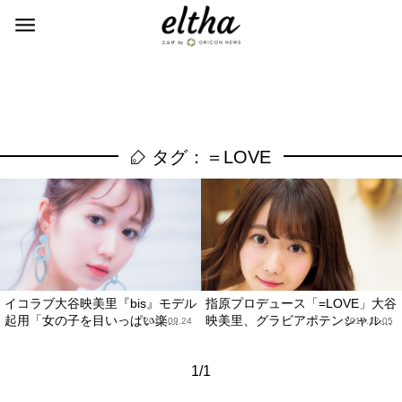
タグ：＝LOVE
イコラブ大谷映美里『bis』モデル
指原プロデュース「=LOVE」大谷
起用「女の子を目いっぱい楽...
映美里、グラビアポテンシャル...
2019.09.24
2017.12.05
1/1