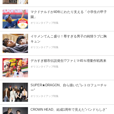
マクドナルドが40年にわたり支える「小学生の甲子
園」
オリコンタイアップ特集
イケメンてんこ盛り！尊すぎる男子の純情ラブに胸
キュン
オリコンタイアップ特集
デカすぎ都市伝説発生!?ファミマ45％増量作戦再来
オリコンタイアップ特集
SUPER★DRAGON、自ら描いた”レトロフューチャ
ー”
オリコンタイアップ特集
CROWN HEAD、結成1周年で見えた”バンドらしさ”