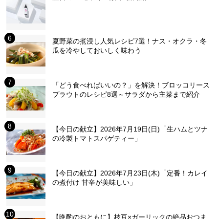
夏野菜の煮浸し人気レシピ7選！ナス・オクラ・冬
瓜を冷やしておいしく味わう
「どう食べればいいの？」を解決！ブロッコリース
プラウトのレシピ8選～サラダから主菜まで紹介
【今日の献立】2026年7月19日(日)「生ハムとツナ
の冷製トマトスパゲティー」
【今日の献立】2026年7月23日(木)「定番！カレイ
の煮付け 甘辛が美味しい」
【晩酌のおともに】枝豆×ガーリックの絶品おつま