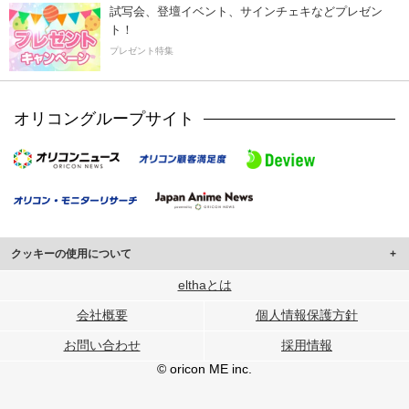
試写会、登壇イベント、サインチェキなどプレゼン
ト！
プレゼント特集
オリコングループサイト
クッキーの使用について
このサイトでは Cookie を使用して、ユーザーに合わせたコンテンツや広告の
elthaとは
表示、ソーシャル メディア機能の提供、広告の表示回数やクリック数の測定を
会社概要
個人情報保護方針
行っています。
また、ユーザーによるサイトの利用状況についても情報を収集し、ソーシャル
お問い合わせ
採用情報
メディアや広告配信、データ解析の各パートナーに提供しています。
各パートナーは、この情報とユーザーが各パートナーに提供した他の情報や、
© oricon ME inc.
ユーザーが各パートナーのサービスを使用したときに収集した他の情報を組み
合わせて使用することがあります。