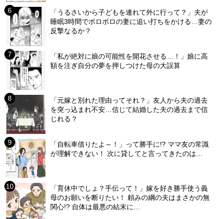
「うるさいから子どもを連れて外に行って？」夫が
睡眠3時間でボロボロの妻に追い打ちをかける…妻の
反撃なるか？
「私が絶対に娘の可能性を開花させる…！」娘に高
額を注ぎ自分の夢を押しつけた母の大誤算
「元嫁と別れた理由ってそれ？」友人から夫の過去
を突っ込まれ不安…信じて結婚した夫の過去まで信
じれる？
「自転車借りたよ～！」って勝手に!? ママ友の常識
が理解できない！ 次に貸してと言ってきたのは…
「育休中でしょ？手伝って！」嫁を好き勝手使う義
母のお願いを断りたい！ 頼みの綱の夫はまさかの無
関心!? 自体は最悪の結末に…