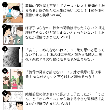
義母の便利屋を卒業してノーストレス！ 離婚から始
まる妻と娘の新たな人生に悔いはなし！【嫁を便利
屋扱いする義母 Vol.44】
ほぼ手ぶらなのに彼女の荷物は持ちたくない？ 彼を
理解できないけど楽しまないともったいない！【あ
なたが理解できません Vol.8】
「あら、ごめんなさいね？」って絶対悪いと思って
ないでしょ…！ 私の畑に平然と踏み入る隣人…無
視？悪意？その行動にモヤモヤが止まらない
「義母の発言が許せない…！」嫁が義母に怒り爆
発！ 夫は仕方ないと言うけれど諦めるべき？
結婚前提の付き合いに喜ぶよし子だったが…「うど
ん」と「オムライス」から始まる小さな違和感【あ
なたが理解できません Vol.5】