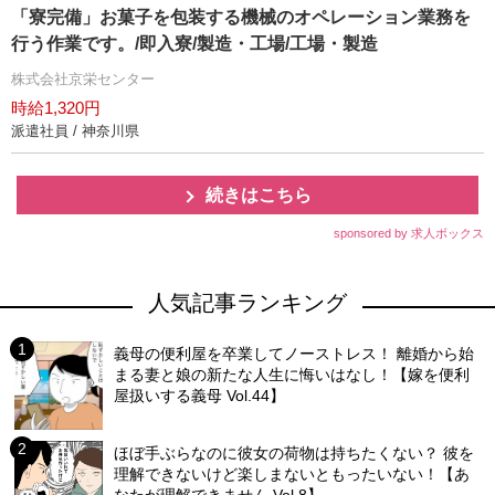
「寮完備」お菓子を包装する機械のオペレーション業務を
行う作業です。/即入寮/製造・工場/工場・製造
株式会社京栄センター
時給1,320円
派遣社員 / 神奈川県
続きはこちら
sponsored by 求人ボックス
人気記事ランキング
義母の便利屋を卒業してノーストレス！ 離婚から始
まる妻と娘の新たな人生に悔いはなし！【嫁を便利
屋扱いする義母 Vol.44】
ほぼ手ぶらなのに彼女の荷物は持ちたくない？ 彼を
理解できないけど楽しまないともったいない！【あ
なたが理解できません Vol.8】