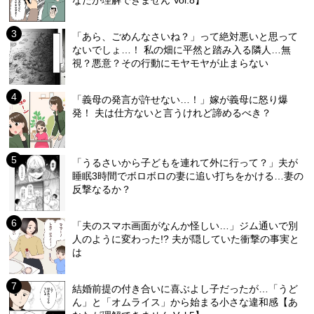
「あら、ごめんなさいね？」って絶対悪いと思って
ないでしょ…！ 私の畑に平然と踏み入る隣人…無
視？悪意？その行動にモヤモヤが止まらない
「義母の発言が許せない…！」嫁が義母に怒り爆
発！ 夫は仕方ないと言うけれど諦めるべき？
「うるさいから子どもを連れて外に行って？」夫が
睡眠3時間でボロボロの妻に追い打ちをかける…妻の
反撃なるか？
「夫のスマホ画面がなんか怪しい…」ジム通いで別
人のように変わった!? 夫が隠していた衝撃の事実と
は
結婚前提の付き合いに喜ぶよし子だったが…「うど
ん」と「オムライス」から始まる小さな違和感【あ