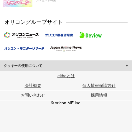
プレゼント特集
オリコングループサイト
クッキーの使用について
このサイトでは Cookie を使用して、ユーザーに合わせたコンテンツや広告の
elthaとは
表示、ソーシャル メディア機能の提供、広告の表示回数やクリック数の測定を
会社概要
個人情報保護方針
行っています。
また、ユーザーによるサイトの利用状況についても情報を収集し、ソーシャル
お問い合わせ
採用情報
メディアや広告配信、データ解析の各パートナーに提供しています。
各パートナーは、この情報とユーザーが各パートナーに提供した他の情報や、
© oricon ME inc.
ユーザーが各パートナーのサービスを使用したときに収集した他の情報を組み
合わせて使用することがあります。