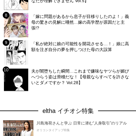
なたが理解できません Vol.5】
「嫁に問題があるから息子が目移りしたのよ！」義
母の驚きの見解に唖然…嫁の高学歴が原因だと主
張!?
「私が絶対に娘の可能性を開花させる…！」娘に高
額を注ぎ自分の夢を押しつけた母の大誤算
夫が闇堕ちした瞬間…これまで嫌味なヤツらが媚び
へつらう姿は滑稽だな！【母親ならすべてを許さな
いとダメですか？ Vol.28】
eltha イチオシ特集
川島海荷さんと学ぶ 日常に潜む“人身取引”のリアル
オリコンタイアップ特集