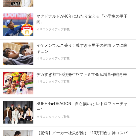
マクドナルドが40年にわたり支える「小学生の甲子
園」
オリコンタイアップ特集
イケメンてんこ盛り！尊すぎる男子の純情ラブに胸
キュン
オリコンタイアップ特集
デカすぎ都市伝説発生!?ファミマ45％増量作戦再来
オリコンタイアップ特集
SUPER★DRAGON、自ら描いた”レトロフューチャ
ー”
オリコンタイアップ特集
【驚愕】メーカー社員が推す「10万円台」神コスパ