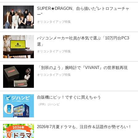
SUPER★DRAGON、自ら描いた”レトロフューチャ
ー”
オリコンタイアップ特集
パソコンメーカー社員が本気で選ぶ「10万円台PC3
選」
オリコンタイアップ特集
「別班のよう」腕時計で『VIVANT』の世界観再現
オリコンタイアップ特集
自販機にピッ！ですぐに買えちゃう
（PR）ジハンピ
2026年7月夏ドラマも、注目作＆話題作が勢ぞろい！