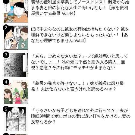
義母の便利屋を卒業してノーストレス！ 離婚から始
まる妻と娘の新たな人生に悔いはなし！【嫁を便利
屋扱いする義母 Vol.44】
ほぼ手ぶらなのに彼女の荷物は持ちたくない？ 彼を
理解できないけど楽しまないともったいない！【あ
なたが理解できません Vol.8】
「あら、ごめんなさいね？」って絶対悪いと思って
ないでしょ…！ 私の畑に平然と踏み入る隣人…無
視？悪意？その行動にモヤモヤが止まらない
「義母の発言が許せない…！」嫁が義母に怒り爆
発！ 夫は仕方ないと言うけれど諦めるべき？
「うるさいから子どもを連れて外に行って？」夫が
睡眠3時間でボロボロの妻に追い打ちをかける…妻の
反撃なるか？