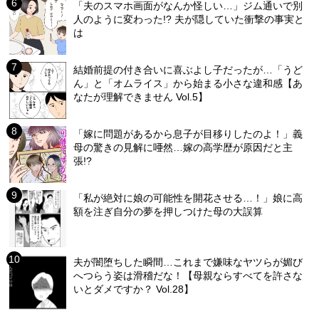
「夫のスマホ画面がなんか怪しい…」ジム通いで別
人のように変わった!? 夫が隠していた衝撃の事実と
は
結婚前提の付き合いに喜ぶよし子だったが…「うど
ん」と「オムライス」から始まる小さな違和感【あ
なたが理解できません Vol.5】
「嫁に問題があるから息子が目移りしたのよ！」義
母の驚きの見解に唖然…嫁の高学歴が原因だと主
張!?
「私が絶対に娘の可能性を開花させる…！」娘に高
額を注ぎ自分の夢を押しつけた母の大誤算
夫が闇堕ちした瞬間…これまで嫌味なヤツらが媚び
へつらう姿は滑稽だな！【母親ならすべてを許さな
いとダメですか？ Vol.28】