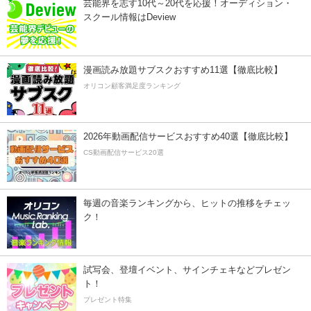
芸能界を志す10代～20代を応援！オーディション・
スクール情報はDeview
漫画読み放題サブスクおすすめ11選【徹底比較】
オリコン顧客満足度ランキング
2026年動画配信サービスおすすめ40選【徹底比較】
CS動画配信サービス20選
毎週の音楽ランキングから、ヒットの推移をチェッ
ク！
試写会、登壇イベント、サインチェキなどプレゼン
ト！
プレゼント特集