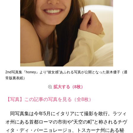
2nd写真集『honey』より“彼女感”あふれる写真が公開となった新木優子（通
常版裏表紙）
拡大する（8枚）
【写真】この記事の写真を見る（全8枚）
同写真集は今年5月にイタリアにて撮影を敢行。ラツィ
オ州にある首都ローマの市街や“天空の町”と称されるチヴ
ィタ・ディ・バーニョレージョ、トスカーナ州にある秘