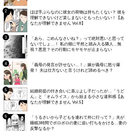
ほぼ手ぶらなのに彼女の荷物は持ちたくない？ 彼を
理解できないけど楽しまないともったいない！【あ
なたが理解できません Vol.8】
「あら、ごめんなさいね？」って絶対悪いと思って
ないでしょ…！ 私の畑に平然と踏み入る隣人…無
視？悪意？その行動にモヤモヤが止まらない
「義母の発言が許せない…！」嫁が義母に怒り爆
発！ 夫は仕方ないと言うけれど諦めるべき？
結婚前提の付き合いに喜ぶよし子だったが…「うど
ん」と「オムライス」から始まる小さな違和感【あ
なたが理解できません Vol.5】
「うるさいから子どもを連れて外に行って？」夫が
睡眠3時間でボロボロの妻に追い打ちをかける…妻の
反撃なるか？