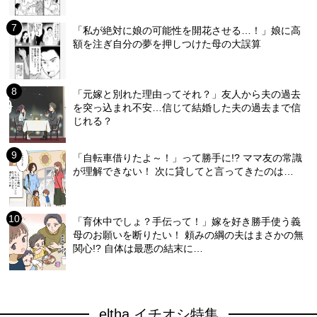
「私が絶対に娘の可能性を開花させる…！」娘に高
額を注ぎ自分の夢を押しつけた母の大誤算
「元嫁と別れた理由ってそれ？」友人から夫の過去
を突っ込まれ不安…信じて結婚した夫の過去まで信
じれる？
「自転車借りたよ～！」って勝手に!? ママ友の常識
が理解できない！ 次に貸してと言ってきたのは…
「育休中でしょ？手伝って！」嫁を好き勝手使う義
母のお願いを断りたい！ 頼みの綱の夫はまさかの無
関心!? 自体は最悪の結末に…
eltha イチオシ特集