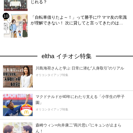
じれる？
「自転車借りたよ～！」って勝手に!? ママ友の常識
が理解できない！ 次に貸してと言ってきたのは…
eltha イチオシ特集
川島海荷さんと学ぶ 日常に潜む“人身取引”のリアル
オリコンタイアップ特集
マクドナルドが40年にわたり支える「小学生の甲子
園」
オリコンタイアップ特集
森崎ウィン×向井康二“両片思い”にキュンが止まら
ん！