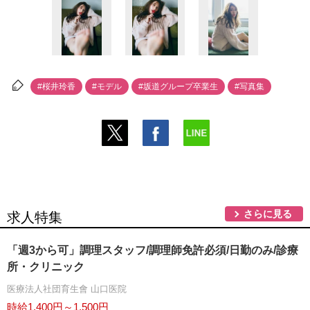
#桜井玲香
#モデル
#坂道グループ卒業生
#写真集
さらに見る
求人特集
「週3から可」調理スタッフ/調理師免許必須/日勤のみ/診療
所・クリニック
医療法人社団育生會 山口医院
時給1,400円～1,500円