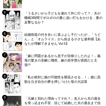
「うるさいから子どもを連れて外に行って？」夫が
睡眠3時間でボロボロの妻に追い打ちをかける…妻の
反撃なるか？
結婚前提の付き合いに喜ぶよし子だったが…「うど
ん」と「オムライス」から始まる小さな違和感【あ
なたが理解できません Vol.5】
「嫁に問題があるから息子が目移りしたのよ！」義
母の驚きの見解に唖然…嫁の高学歴が原因だと主
張!?
「私が絶対に娘の可能性を開花させる…！」娘に高
額を注ぎ自分の夢を押しつけた母の大誤算
「元嫁と別れた理由ってそれ？」友人から夫の過去
を突っ込まれ不安…信じて結婚した夫の過去まで信