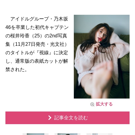
アイドルグループ・乃木坂
46を卒業した初代キャプテン
の桜井玲香（25）の2nd写真
集（11月27日発売・光文社）
のタイトルが『視線』に決定
し、通常版の表紙カットが解
禁された。
拡大する
記事全文を読む