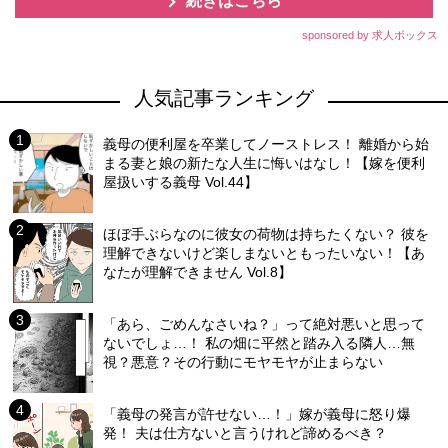
続きはこちら
sponsored by 求人ボックス
人気記事ランキング
義母の便利屋を卒業してノーストレス！ 離婚から始
まる妻と娘の新たな人生に悔いはなし！【嫁を便利
屋扱いする義母 Vol.44】
ほぼ手ぶらなのに彼女の荷物は持ちたくない？ 彼を
理解できないけど楽しまないともったいない！【あ
なたが理解できません Vol.8】
「あら、ごめんなさいね？」って絶対悪いと思って
ないでしょ…！ 私の畑に平然と踏み入る隣人…無
視？悪意？その行動にモヤモヤが止まらない
「義母の発言が許せない…！」嫁が義母に怒り爆
発！ 夫は仕方ないと言うけれど諦めるべき？