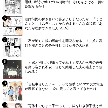
睡眠3時間でボロボロの妻に追い打ちをかける…妻の
反撃なるか？
結婚前提の付き合いに喜ぶよし子だったが…「うど
ん」と「オムライス」から始まる小さな違和感【あ
なたが理解できません Vol.5】
「私が絶対に娘の可能性を開花させる…！」娘に高
額を注ぎ自分の夢を押しつけた母の大誤算
「元嫁と別れた理由ってそれ？」友人から夫の過去
を突っ込まれ不安…信じて結婚した夫の過去まで信
じれる？
「自転車借りたよ～！」って勝手に!? ママ友の常識
が理解できない！ 次に貸してと言ってきたのは…
「育休中でしょ？手伝って！」嫁を好き勝手使う義