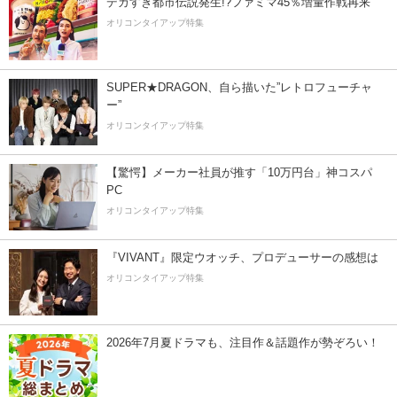
デカすぎ都市伝説発生!?ファミマ45％増量作戦再来
オリコンタイアップ特集
SUPER★DRAGON、自ら描いた”レトロフューチャ
ー”
オリコンタイアップ特集
【驚愕】メーカー社員が推す「10万円台」神コスパ
PC
オリコンタイアップ特集
『VIVANT』限定ウオッチ、プロデューサーの感想は
オリコンタイアップ特集
2026年7月夏ドラマも、注目作＆話題作が勢ぞろい！