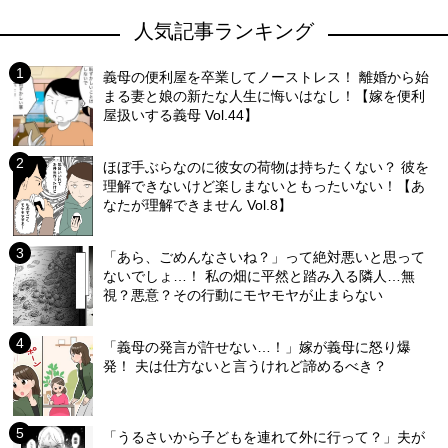
人気記事ランキング
義母の便利屋を卒業してノーストレス！ 離婚から始
まる妻と娘の新たな人生に悔いはなし！【嫁を便利
屋扱いする義母 Vol.44】
ほぼ手ぶらなのに彼女の荷物は持ちたくない？ 彼を
理解できないけど楽しまないともったいない！【あ
なたが理解できません Vol.8】
「あら、ごめんなさいね？」って絶対悪いと思って
ないでしょ…！ 私の畑に平然と踏み入る隣人…無
視？悪意？その行動にモヤモヤが止まらない
「義母の発言が許せない…！」嫁が義母に怒り爆
発！ 夫は仕方ないと言うけれど諦めるべき？
「うるさいから子どもを連れて外に行って？」夫が