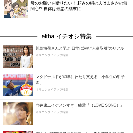
母のお願いを断りたい！ 頼みの綱の夫はまさかの無
関心!? 自体は最悪の結末に…
eltha イチオシ特集
川島海荷さんと学ぶ 日常に潜む“人身取引”のリアル
オリコンタイアップ特集
マクドナルドが40年にわたり支える「小学生の甲子
園」
オリコンタイアップ特集
向井康二イケメンすぎ！純愛『（LOVE SONG）』
オリコンタイアップ特集