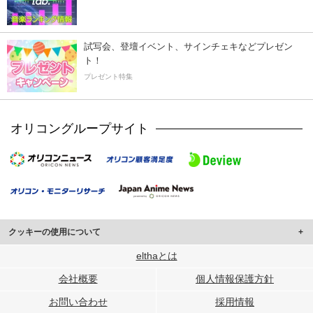
試写会、登壇イベント、サインチェキなどプレゼン
ト！
プレゼント特集
オリコングループサイト
クッキーの使用について
このサイトでは Cookie を使用して、ユーザーに合わせたコンテンツや広告の
elthaとは
表示、ソーシャル メディア機能の提供、広告の表示回数やクリック数の測定を
会社概要
個人情報保護方針
行っています。
また、ユーザーによるサイトの利用状況についても情報を収集し、ソーシャル
お問い合わせ
採用情報
メディアや広告配信、データ解析の各パートナーに提供しています。