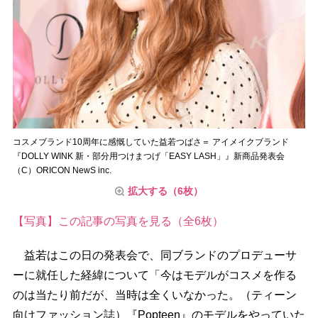
コスメブランド10周年に感慨していた益若つばさ＝ アイメイクブランド
『DOLLY WINK 新・部分用つけまつげ「EASY LASH」』新商品発表会
（C）ORICON NewS inc.
拡大する（6枚）
【写真】この記事の写真を見る（全6枚）
益若はこの日の発表会で、同ブランドのプロデューサ
ーに就任した経緯について「今はモデルがコスメを作る
のは当たり前だが、当時は全くいなかった。（ティーン
向けファッション誌）『Popteen』のモデルをやっていた