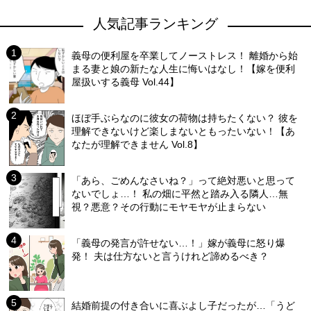
人気記事ランキング
義母の便利屋を卒業してノーストレス！ 離婚から始
まる妻と娘の新たな人生に悔いはなし！【嫁を便利
屋扱いする義母 Vol.44】
ほぼ手ぶらなのに彼女の荷物は持ちたくない？ 彼を
理解できないけど楽しまないともったいない！【あ
なたが理解できません Vol.8】
「あら、ごめんなさいね？」って絶対悪いと思って
ないでしょ…！ 私の畑に平然と踏み入る隣人…無
視？悪意？その行動にモヤモヤが止まらない
「義母の発言が許せない…！」嫁が義母に怒り爆
発！ 夫は仕方ないと言うけれど諦めるべき？
結婚前提の付き合いに喜ぶよし子だったが…「うど