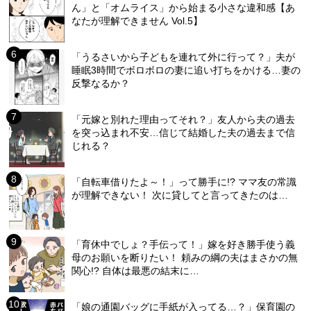
ん」と「オムライス」から始まる小さな違和感【あ
なたが理解できません Vol.5】
「うるさいから子どもを連れて外に行って？」夫が
睡眠3時間でボロボロの妻に追い打ちをかける…妻の
反撃なるか？
「元嫁と別れた理由ってそれ？」友人から夫の過去
を突っ込まれ不安…信じて結婚した夫の過去まで信
じれる？
「自転車借りたよ～！」って勝手に!? ママ友の常識
が理解できない！ 次に貸してと言ってきたのは…
「育休中でしょ？手伝って！」嫁を好き勝手使う義
母のお願いを断りたい！ 頼みの綱の夫はまさかの無
関心!? 自体は最悪の結末に…
「娘の通園バッグに手紙が入ってる…？」保育園の