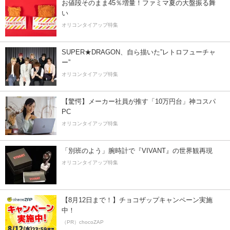
お値段そのまま45％増量！ファミマ夏の大盤振る舞
い
オリコンタイアップ特集
SUPER★DRAGON、自ら描いた”レトロフューチャ
ー”
オリコンタイアップ特集
【驚愕】メーカー社員が推す「10万円台」神コスパ
PC
オリコンタイアップ特集
「別班のよう」腕時計で『VIVANT』の世界観再現
オリコンタイアップ特集
【8月12日まで！】チョコザップキャンペーン実施
中！
（PR）chocoZAP