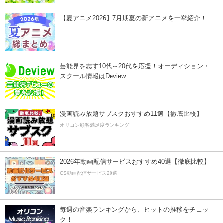
【夏アニメ2026】7月期夏の新アニメを一挙紹介！
芸能界を志す10代～20代を応援！オーディション・
スクール情報はDeview
漫画読み放題サブスクおすすめ11選【徹底比較】
オリコン顧客満足度ランキング
2026年動画配信サービスおすすめ40選【徹底比較】
CS動画配信サービス20選
毎週の音楽ランキングから、ヒットの推移をチェッ
ク！