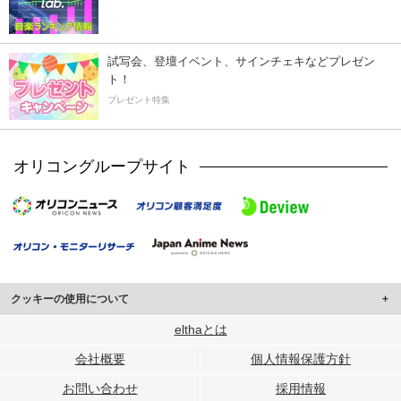
試写会、登壇イベント、サインチェキなどプレゼン
ト！
プレゼント特集
オリコングループサイト
クッキーの使用について
このサイトでは Cookie を使用して、ユーザーに合わせたコンテンツや広告の
elthaとは
表示、ソーシャル メディア機能の提供、広告の表示回数やクリック数の測定を
会社概要
個人情報保護方針
行っています。
また、ユーザーによるサイトの利用状況についても情報を収集し、ソーシャル
お問い合わせ
採用情報
メディアや広告配信、データ解析の各パートナーに提供しています。