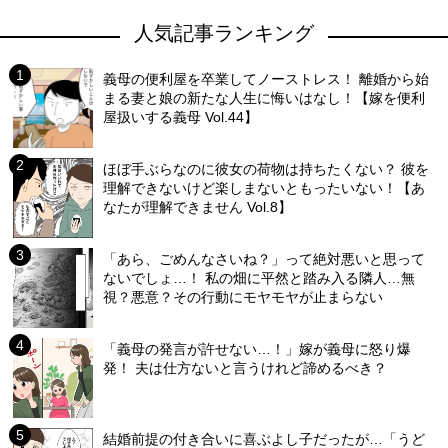
人気記事ランキング
義母の便利屋を卒業してノーストレス！ 離婚から始
まる妻と娘の新たな人生に悔いはなし！【嫁を便利
屋扱いする義母 Vol.44】
ほぼ手ぶらなのに彼女の荷物は持ちたくない？ 彼を
理解できないけど楽しまないともったいない！【あ
なたが理解できません Vol.8】
「あら、ごめんなさいね？」って絶対悪いと思って
ないでしょ…！ 私の畑に平然と踏み入る隣人…無
視？悪意？その行動にモヤモヤが止まらない
「義母の発言が許せない…！」嫁が義母に怒り爆
発！ 夫は仕方ないと言うけれど諦めるべき？
結婚前提の付き合いに喜ぶよし子だったが…「うど