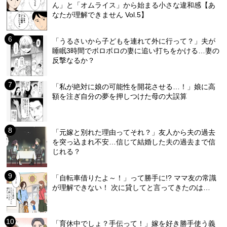
ん」と「オムライス」から始まる小さな違和感【あ
なたが理解できません Vol.5】
「うるさいから子どもを連れて外に行って？」夫が
睡眠3時間でボロボロの妻に追い打ちをかける…妻の
反撃なるか？
「私が絶対に娘の可能性を開花させる…！」娘に高
額を注ぎ自分の夢を押しつけた母の大誤算
「元嫁と別れた理由ってそれ？」友人から夫の過去
を突っ込まれ不安…信じて結婚した夫の過去まで信
じれる？
「自転車借りたよ～！」って勝手に!? ママ友の常識
が理解できない！ 次に貸してと言ってきたのは…
「育休中でしょ？手伝って！」嫁を好き勝手使う義