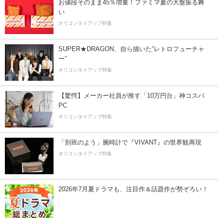
お値段そのまま45％増量！ファミマ夏の大盤振る舞
い
オリコンタイアップ特集
SUPER★DRAGON、自ら描いた”レトロフューチャ
ー”
オリコンタイアップ特集
【驚愕】メーカー社員が推す「10万円台」神コスパ
PC
オリコンタイアップ特集
「別班のよう」腕時計で『VIVANT』の世界観再現
オリコンタイアップ特集
2026年7月夏ドラマも、注目作＆話題作が勢ぞろい！