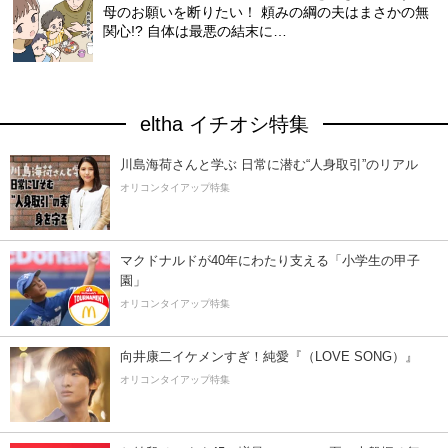
母のお願いを断りたい！ 頼みの綱の夫はまさかの無
関心!? 自体は最悪の結末に…
eltha イチオシ特集
川島海荷さんと学ぶ 日常に潜む“人身取引”のリアル
オリコンタイアップ特集
マクドナルドが40年にわたり支える「小学生の甲子
園」
オリコンタイアップ特集
向井康二イケメンすぎ！純愛『（LOVE SONG）』
オリコンタイアップ特集