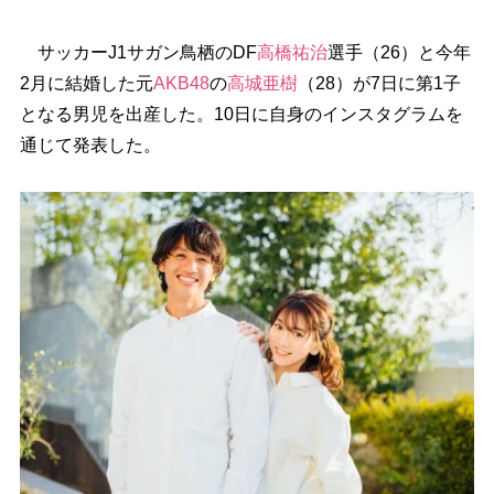
サッカーJ1サガン鳥栖のDF
高橋祐治
選手（26）と今年
2月に結婚した元
AKB48
の
高城亜樹
（28）が7日に第1子
となる男児を出産した。10日に自身のインスタグラムを
通じて発表した。