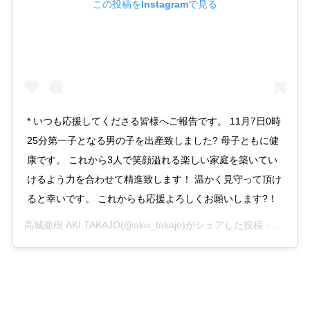
この投稿をInstagramで見る
* いつも応援してくださる皆様へご報告です。 11月7日0時
25分第一子となる男の子を出産致しました? 母子ともに健
康です。 これから3人で笑顔溢れる楽しい家庭を築いてい
けるよう力を合わせて精進致します！ 温かく見守って頂け
ると幸いです。 これからも応援よろしくお願いします?！
高城亜樹 AKI TAKAJO
(@akiii_takajo)がシェアした投稿 -
2019年